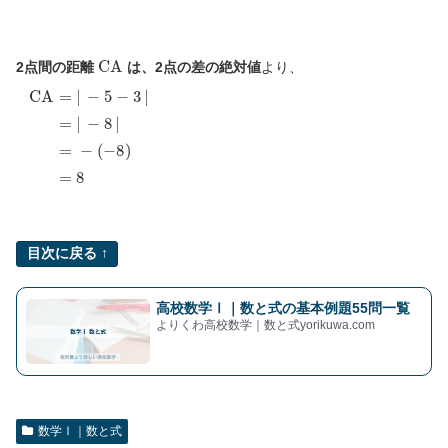
C
A
2点間の距離
は、2点の差の絶対値
より、
−
8
C
|
A
=
=
|
−
−
(
5
−
−
8
3
)
|
=
=
8
|
目次に戻る ↑
高校数学Ⅰ｜数と式の基本例題55問一覧
よりくわ高校数学｜数と式yorikuwa.com
数学Ⅰ｜数と式