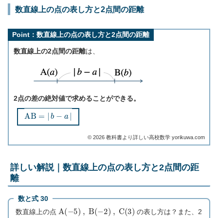
数直線上の点の表し方と2点間の距離
Point：数直線上の点の表し方と2点間の距離
数直線上の2点間の距離
は、
2点の差の絶対値で求めることができる。
A
B
=
|
b
−
a
|
©︎ 2026 教科書より詳しい高校数学 yorikuwa.com
詳しい解説｜数直線上の点の表し方と2点間の距
離
数と式 30
A
(
−
5
)
,
B
(
−
2
)
,
C
(
3
)
数直線上の点
の表し方は？また、2