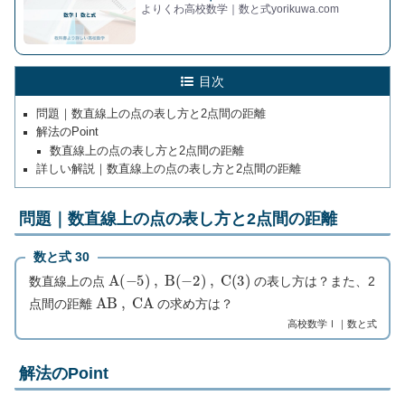
よりくわ高校数学｜数と式yorikuwa.com
目次
問題｜数直線上の点の表し方と2点間の距離
解法のPoint
数直線上の点の表し方と2点間の距離
詳しい解説｜数直線上の点の表し方と2点間の距離
問題｜数直線上の点の表し方と2点間の距離
数と式 30
A
(
−
5
)
,
B
(
−
2
)
,
C
(
3
)
数直線上の点
の表し方は？また、2
A
B
,
C
A
点間の距離
の求め方は？
高校数学Ⅰ｜数と式
解法のPoint