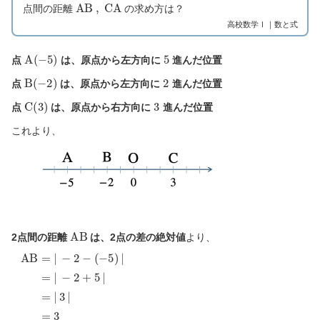
A
B
,
C
A
点間の距離
の求め方は？
高校数学Ⅰ｜数と式
A
(
−
5
)
5
点
は、原点から左方向に
進んだ位置
B
(
−
2
)
2
点
は、原点から左方向に
進んだ位置
C
(
3
)
3
点
は、原点から右方向に
進んだ位置
これより、
A
B
2点間の距離
は、2点の差の絶対値
より、
−
2
A
+
B
5
=
|
|
−
=
2
|
−
3
(
|
−
5
=
)
3
|
=
|