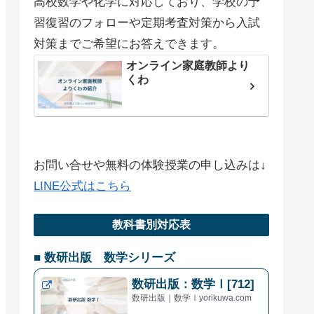
高校数学や化学に対応しており、学校の予
習復習のフォローや定期考査対策から入試
対策までご希望にお答えできます。
オンライン家庭教師より
くわ
お問い合せや無料の体験授業の申し込みは↓
LINE公式はこちら
教科書別対応表
■ 数研出版 数学シリーズ
数研出版：数学Ⅰ[712]
数研出版｜数学Ⅰyorikuwa.com