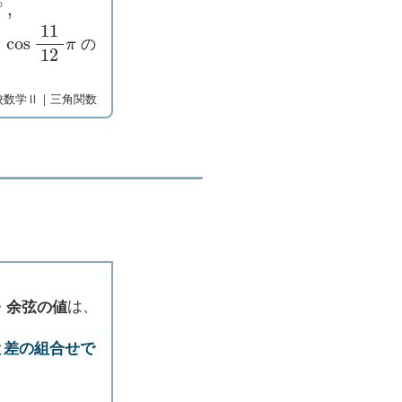
cos
11
12
π
の
校数学Ⅱ｜三角関数
・余弦の値
は、
と差の組合せで