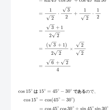
sin
75
∘
=
sin
(
45
∘
+
30
∘
)
=
sin
45
∘
cos
30
∘
cos
15
∘
15
∘
=
45
∘
−
30
∘
は
である
ので、