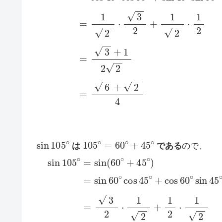
cos
15
∘
=
cos
(
45
∘
−
30
∘
)
=
cos
45
∘
cos
30
sin
105
∘
105
∘
=
60
∘
+
45
∘
は
である
ので、
sin
105
∘
=
sin
(
60
∘
+
45
∘
)
=
sin
60
∘
cos
45