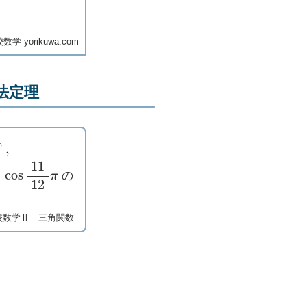
学 yorikuwa.com
法定理
∘
,
cos
11
12
π
の
校数学Ⅱ｜三角関数