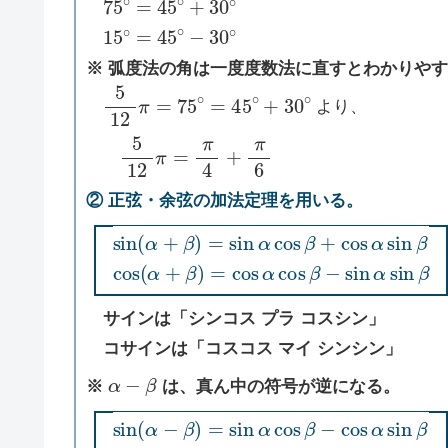
15
∘
=
45
∘
−
30
∘
※ 弧度法の角は一度度数法に直すとわかりや
5
12
π
=
75
∘
=
45
∘
+
30
∘
より、
5
12
π
=
π
4
+
π
6
② 正弦・余弦の加法定理を用いる。
sin
(
α
+
β
)
=
sin
α
cos
β
+
cos
α
sin
β
cos
(
α
+
β
)
=
cos
α
cos
β
−
sin
α
sin
β
サインは「シンコス プラ コスシン」
コサインは「コスコス マイ シンシン」
α
−
β
※
は、真ん中の符号が逆になる。
sin
(
α
−
β
)
=
sin
α
cos
β
−
cos
α
sin
β