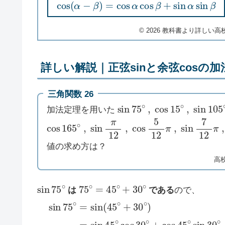
cos
(
α
−
β
)
=
cos
α
cos
β
+
sin
α
sin
β
©︎ 2026 教科書より詳しい高校数
詳しい解説｜正弦sinと余弦cosの加
三角関数 26
sin
75
∘
,
cos
15
∘
,
sin
105
加法定理を用いた
cos
165
∘
,
sin
π
12
,
cos
5
12
π
,
sin
7
12
π
,
値の求め方は？
高
sin
75
∘
75
∘
=
45
∘
+
30
∘
は
である
ので、