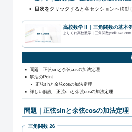
目次をクリック
すると各セクションへ移動
高校数学Ⅱ｜三角関数の基本例
よりくわ高校数学｜三角関数yorikuwa.com
問題｜正弦sinと余弦cosの加法定理
解法のPoint
正弦sinと余弦cosの加法定理
詳しい解説｜正弦sinと余弦cosの加法定理
問題｜正弦sinと余弦cosの加法定理
三角関数 26
sin
75
∘
,
cos
15
∘
,
sin
105