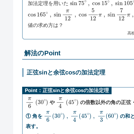
加法定理を用いた
cos
165
∘
,
sin
π
12
,
cos
5
12
π
,
sin
7
12
π
,
値の求め方は？
高
解法のPoint
正弦sinと余弦cosの加法定理
Point：正弦sinと余弦cosの加法定理
π
6
(
30
∘
)
π
4
(
45
∘
)
や
の倍数以外の角の正弦
π
6
(
30
∘
)
,
π
4
(
45
∘
)
,
π
3
(
60
∘
)
① 角を
の和
表す。
75
∘
=
45
∘
+
30
∘