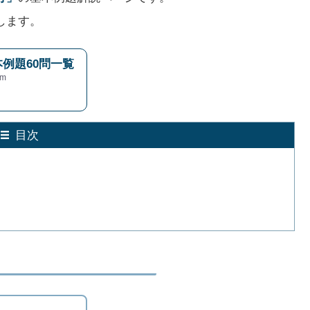
します。
例題60問一覧
m
目次