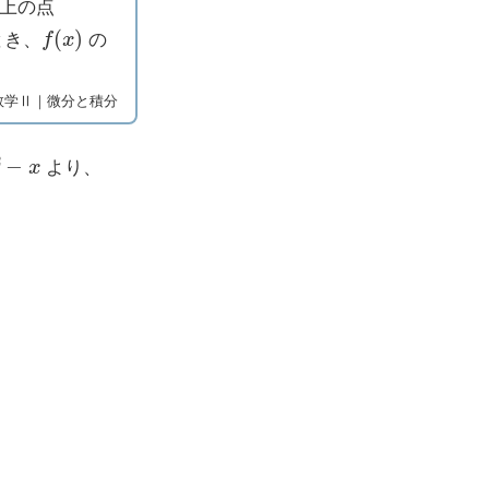
上の点
f
(
x
)
とき、
の
数学Ⅱ｜微分と積分
2
−
x
より、
2
x
2
+
C