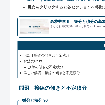
目次をクリック
すると各セクションへ移動
高校数学Ⅱ｜微分と積分の基本
よりくわ高校数学｜微分と積分yorikuwa.co
問題｜接線の傾きと不定積分
解法のPoint
接線の傾きと不定積分
詳しい解説｜接線の傾きと不定積分
問題｜接線の傾きと不定積分
微分と積分 36
y
=
f
(
x
)
(
0
,
3
)