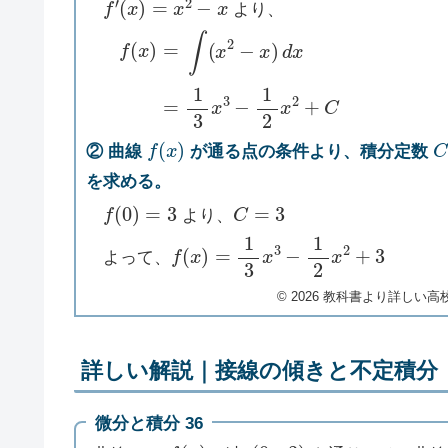
より、
f
(
x
)
=
∫
(
x
2
−
x
)
d
x
=
1
3
x
3
−
1
2
x
2
+
C
f
(
x
)
C
② 曲線
が通る点の条件より、積分定数
を求める。
f
(
0
)
=
3
C
=
3
より、
f
(
x
)
=
1
3
x
3
−
1
2
x
2
+
3
よって、
©︎ 2026 教科書より詳しい高校数
詳しい解説｜接線の傾きと不定積分
微分と積分 36
y
=
f
(
x
)
(
0
,
3
)