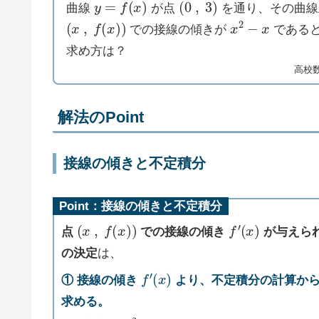
曲線
が点
を通り、その曲線
(
x
,
f
(
x
)
)
x
2
−
x
での接線の傾きが
である
求め方は？
高校
解法のPoint
接線の傾きと不定積分
Point：接線の傾きと不定積分
(
x
,
f
(
x
)
)
f
′
(
x
)
点
での接線の傾き
が与えら
の決定
は、
f
′
(
x
)
① 接線の傾き
より、不定積分の計算か
求める。
f
′
(
x
)
=
x
2
−
x