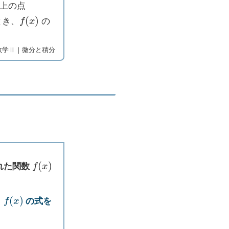
上の点
f
(
x
)
とき、
の
数学Ⅱ｜微分と積分
f
(
x
)
れた関数
f
(
x
)
ら
の式を