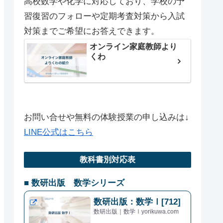
高校数学や化学に対応しており、学校の予
習復習のフォローや定期考査対策から入試
対策までご希望にお答えできます。
オンライン家庭教師より
くわ
お問い合せや無料の体験授業の申し込みは↓
LINE公式はこちら
教科書別対応表
■ 数研出版 数学シリーズ
数研出版：数学Ⅰ[712]
数研出版｜数学Ⅰyorikuwa.com