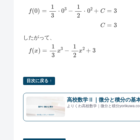
f
(
0
)
=
1
3
⋅
0
3
−
1
2
⋅
0
2
+
C
=
3
C
=
3
したがって、
f
(
x
)
=
1
3
x
3
−
1
2
x
2
+
3
目次に戻る ↑
高校数学Ⅱ｜微分と積分の基本
よりくわ高校数学｜微分と積分yorikuwa.co