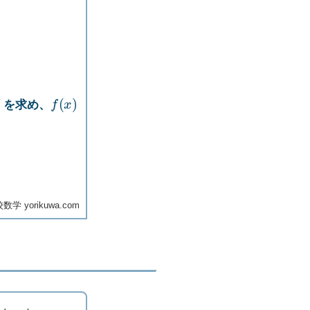
f
(
x
)
を求め、
学 yorikuwa.com