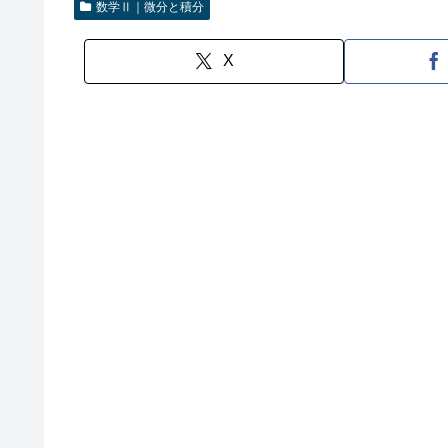
数学Ⅱ｜微分と積分
X