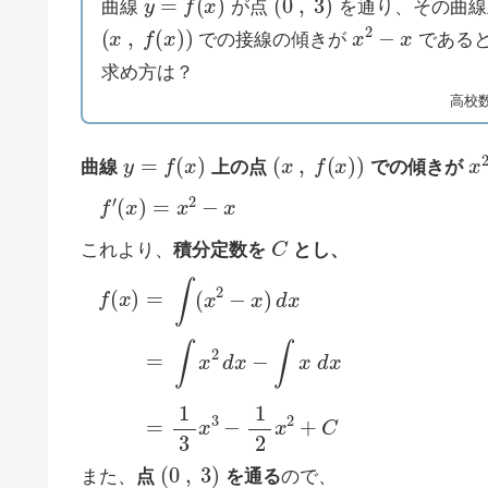
曲線
が点
を通り、その曲線
(
x
,
f
(
x
)
)
x
2
−
x
での接線の傾きが
である
求め方は？
高校
y
=
f
(
x
)
(
x
,
f
(
x
)
)
x
曲線
上の点
での傾きが
f
′
(
x
)
=
x
2
−
x
C
これより、
積分定数を
とし、
f
(
x
)
=
∫
(
x
2
−
x
)
d
x
=
∫
x
2
d
x
−
∫
x
d
x
=
1
3
x
3
−
1
(
0
,
3
)
また、
点
を通る
ので、