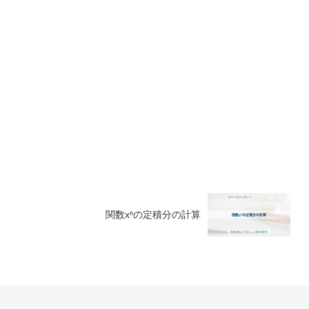
関数xⁿの定積分の計算