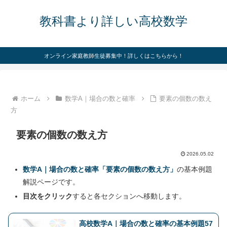
教科書より詳しい高校数学
オンライン家庭教師生徒募集中！詳しくはこちらから！
ホーム
数学A｜場合の数と確率
要素の個数の数え
方
要素の個数の数え方
2026.05.02
数学A｜場合の数と確率「要素の個数の数え方」
の基本例題
解説ページです。
目次をクリック
すると各セクションへ移動します。
高校数学A｜場合の数と確率の基本例題57