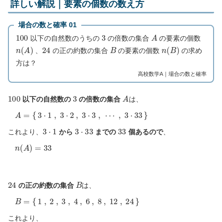
詳しい解説｜要素の個数の数え方
場合の数と確率 01
100
3
A
以下の自然数のうちの
の倍数の集合
の要素の個数
n
(
A
)
24
B
n
(
B
)
、
の正の約数の集合
の要素の個数
の求め
方は？
高校数学A｜場合の数と確率
100
3
A
以下の自然数の
の倍数の集合
は、
A
=
{
3
⋅
1
,
3
⋅
2
,
3
⋅
3
,
⋯
,
3
⋅
33
}
3
⋅
1
3
⋅
33
33
これより、
から
までの
個あるので
、
n
(
A
)
=
33
24
B
の正の約数の集合
は、
B
=
{
1
,
2
,
3
,
4
,
6
,
8
,
12
,
24
}
これより、