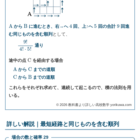
A
B
4
5
9
から
に進むとき、右→へ
回、上↑へ
回の合計
回進
む同じものを含む順列
として、
9
!
4
!
⋅
5
!
通り
C
途中の点
を経由する場合
A
C
から
までの道順
C
B
から
までの道順
これらをそれぞれ求めて、連続して起こるので、積の法則を用
いる。
©︎ 2026 教科書より詳しい高校数学 yorikuwa.com
詳しい解説｜最短経路と同じものを含む順列
場合の数と確率 29