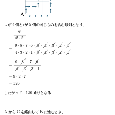
4
5
→が
個と↑が
個の同じものを含む順列
となり、
⋅
5
!
9
!
4
=
!
9
⋅
8
⋅
7
⋅
6
⋅
5
⋅
4
⋅
3
⋅
2
⋅
1
4
⋅
3
⋅
2
⋅
1
⋅
5
⋅
4
⋅
3
⋅
2
⋅
1
=
9
⋅
8
2
⋅
7
⋅
6
4
⋅
3
⋅
2
⋅
1
126
したがって、
通りとなる
A
C
B
から
を経由して
に進む
とき、