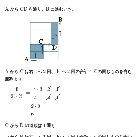
A
C
D
B
から
を通り、
に進む
とき、
A
C
2
2
4
から
は右→へ
回、上↑へ
回の合計
回の同じものを含む
順列
より、
⋅
2
!
4
=
!
2
4
!
⋅
3
⋅
2
⋅
1
2
⋅
1
⋅
2
⋅
1
=
2
⋅
3
=
6
C
D
1
から
の道順は
通り
D
B
1
3
4
から
は右→へ
回、上↑へ
回の合計
回の同じものを含む