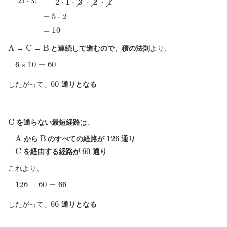
⋅
3
!
5
=
!
2
5
!
⋅
4
⋅
3
⋅
2
⋅
1
2
⋅
1
⋅
3
⋅
2
⋅
1
=
5
⋅
2
=
10
A
C
B
→
→
と連続して進むので、積の法則
より、
6
×
10
=
60
60
したがって、
通りとなる
C
を通らない最短経路
は、
A
B
126
から
のすべての経路が
通り
C
60
を経由する経路が
通り
これより、
126
−
60
=
66
66
したがって、
通りとなる