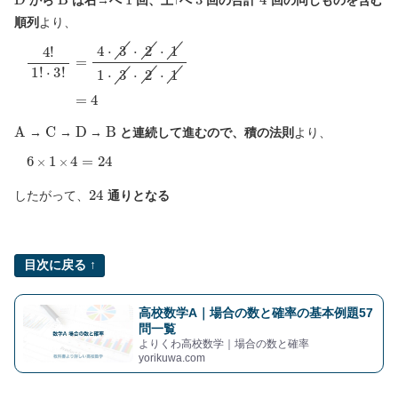
順列
より、
⋅
3
!
4
=
!
1
4
!
⋅
3
⋅
2
⋅
1
1
⋅
3
⋅
2
⋅
1
=
4
A
C
D
B
→
→
→
と連続して進むので、積の法則
より、
6
×
1
×
4
=
24
24
したがって、
通りとなる
目次に戻る ↑
高校数学A｜場合の数と確率の基本例題57
問一覧
よりくわ高校数学｜場合の数と確率
yorikuwa.com