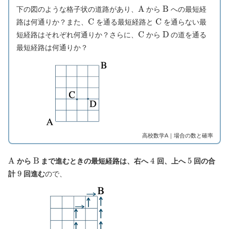
A
B
下の図のような格子状の道路があり、
から
への最短経
C
C
路は何通りか？また、
を通る最短経路と
を通らない最
C
D
短経路はそれぞれ何通りか？さらに、
から
の道を通る
最短経路は何通りか？
高校数学A｜場合の数と確率
A
B
4
5
から
まで進むときの最短経路は、右へ
回、上へ
回の合
9
計
回進む
ので、