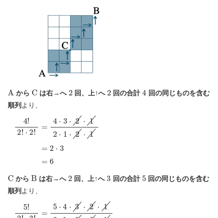
A
C
2
2
4
から
は右→へ
回、上↑へ
回の合計
回の同じものを含む
順列
より、
⋅
2
!
4
=
!
2
4
!
⋅
3
⋅
2
⋅
1
2
⋅
1
⋅
2
⋅
1
=
2
⋅
3
=
6
C
B
2
3
5
から
は右→へ
回、上↑へ
回の合計
回の同じものを含む
順列
より、