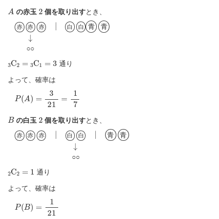
A
2
の赤玉
個を取り出す
とき、
赤
赤
赤
|
白
白
青
青
↓
○
○
白
白
青
青
赤
赤
赤
○
○
3
C
2
=
3
C
1
=
3
通り
よって、確率は
P
(
A
)
=
3
21
=
1
7
B
2
の白玉
個を取り出す
とき、
赤
赤
赤
|
白
白
|
青
青
↓
○
○
青
青
赤
赤
赤
白
白
○
○
2
C
2
=
1
通り
よって、確率は
P
(
B
)
=
1
21