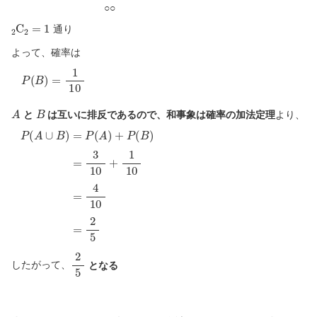
○
○
2
C
2
=
1
通り
よって、確率は
P
(
B
)
=
1
10
A
B
と
は互いに排反であるので、和事象は確率の加法定理
より、
P
(
A
∪
B
)
=
P
(
A
)
+
P
(
B
)
=
3
10
+
1
10
=
4
10
=
2
5
2
5
したがって、
となる
3
2
2
7
2