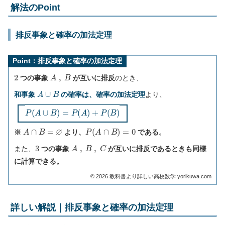
解法のPoint
排反事象と確率の加法定理
Point：排反事象と確率の加法定理
2
A
,
B
つの事象
が互いに排反
のとき、
A
∪
B
和事象
の確率は、確率の加法定理
より、
P
(
A
∪
B
)
=
P
(
A
)
+
P
(
B
)
A
∩
B
=
∅
P
(
A
∩
B
)
=
0
※
より、
である。
3
A
,
B
,
C
また、
つの事象
が互いに排反であるときも同様
に計算できる。
©︎ 2026 教科書より詳しい高校数学 yorikuwa.com
詳しい解説｜排反事象と確率の加法定理