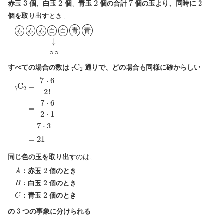
赤玉
個、白玉
個、青玉
個の合計
個の玉より、同時に
個を取り出す
とき、
赤
赤
赤
白
白
青
青
↓
○
○
赤
赤
赤
白
白
青
青
○
○
7
C
2
すべての場合の数は
通りで、どの場合も同様に確からしい
7
C
2
=
7
⋅
6
2
!
=
7
⋅
6
2
⋅
1
=
7
⋅
3
=
21
同じ色の玉を取り出す
のは、
A
2
：赤玉
個のとき
B
2
：白玉
個のとき
C
2
：青玉
個のとき
3
の
つの事象に分けられる