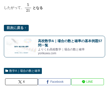
5
21
したがって、
となる
目次に戻る ↑
高校数学A｜場合の数と確率の基本例題57
問一覧
よりくわ高校数学｜場合の数と確率
yorikuwa.com
数学A｜場合の数と確率
X
Facebook
LINE