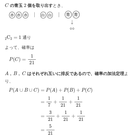
C
2
の青玉
個を取り出す
とき、
赤
赤
赤
|
白
白
|
青
青
↓
○
○
青
青
赤
赤
赤
白
白
○
○
2
C
2
=
1
通り
よって、確率は
P
(
C
)
=
1
21
A
,
B
,
C
はそれぞれ互いに排反であるので、確率の加法定理
よ
り、
P
(
A
∪
B
∪
C
)
=
P
(
A
)
+
P
(
B
)
+
P
(
C
)
=
1
7
+
1
21
+
1
21
=
3
21
+
1
2