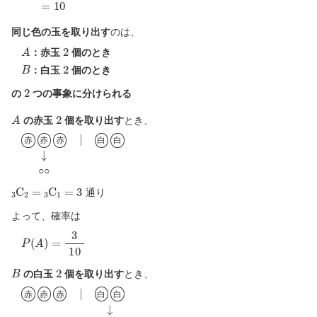
同じ色の玉を取り出す
のは、
A
2
：赤玉
個のとき
B
2
：白玉
個のとき
2
の
つの事象に分けられる
A
2
の赤玉
個を取り出す
とき、
赤
赤
赤
|
白
白
↓
○
○
赤
赤
赤
白
白
○
○
3
C
2
=
3
C
1
=
3
通り
よって、確率は
P
(
A
)
=
3
10
B
2
の白玉
個を取り出す
とき、
赤
赤
赤
|
白
白
↓
○
○
赤
赤
赤
白
白