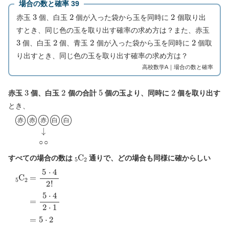
場合の数と確率 39
3
2
2
赤玉
個、白玉
個が入った袋から玉を同時に
個取り出
すとき、同じ色の玉を取り出す確率の求め方は？また、赤玉
3
2
2
2
個、白玉
個、青玉
個が入った袋から玉を同時に
個取
り出すとき、同じ色の玉を取り出す確率の求め方は？
高校数学A｜場合の数と確率
3
2
5
2
赤玉
個、白玉
個の合計
個の玉より、同時に
個を取り出す
とき、
赤
↓
○
赤
○
赤
白
白
赤
赤
赤
白
白
○
○
5
C
2
すべての場合の数は
通りで、どの場合も同様に確からしい
5
C
2
=
5
⋅
4
2
!
=
5
⋅
4
2
⋅
1
=
5
⋅
2
=
10