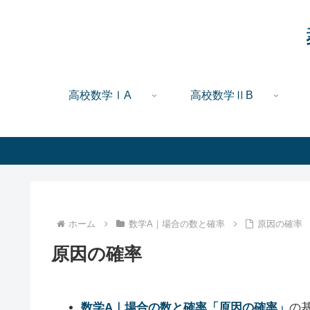
高校数学ⅠA
高校数学ⅡB
ホーム
数学A｜場合の数と確率
原因の確率
原因の確率
数学A｜場合の数と確率「原因の確率」
の