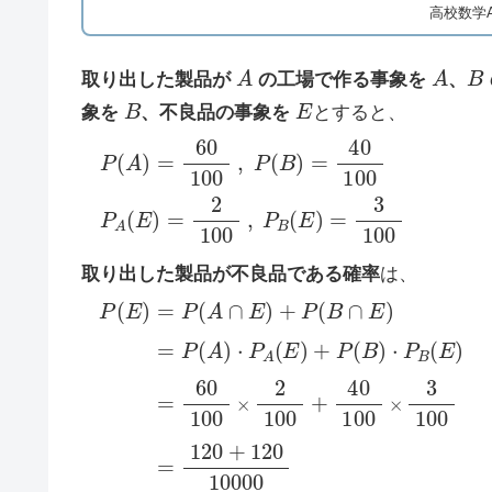
高校数学
A
A
B
取り出した製品が
の工場で作る事象を
、
B
E
象を
、不良品の事象を
とすると、
P
(
A
)
=
60
100
,
P
(
B
)
=
40
100
P
A
(
E
)
=
2
100
,
P
B
(
E
)
=
3
100
取り出した製品が不良品である確率
は、
P
(
E
)
=
P
(
A
∩
E
)
+
P
(
B
∩
E
)
=
P
(
A
)
⋅
P
A
(
E
)
+
P