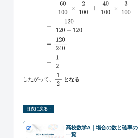
P
E
(
A
)
=
P
(
A
∩
E
)
P
(
E
)
=
P
(
A
)
⋅
P
A
(
E
)
P
(
E
)
1
2
したがって、
となる
目次に戻る ↑
高校数学A｜場合の数と確率の
一覧