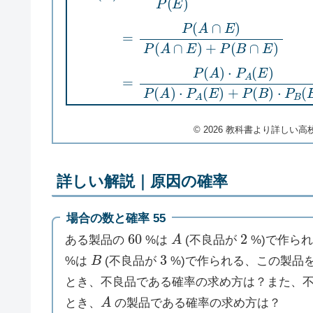
P
E
(
A
)
=
P
(
A
∩
E
)
P
(
E
)
=
P
(
A
∩
E
)
P
(
A
∩
E
)
+
©︎ 2026 教科書より詳しい高校数
詳しい解説｜原因の確率
場合の数と確率 55
60
A
2
ある製品の
%は
(不良品が
%)で作ら
B
3
%は
(不良品が
%)で作られる、この製品
とき、不良品である確率の求め方は？また、
A
とき、
の製品である確率の求め方は？