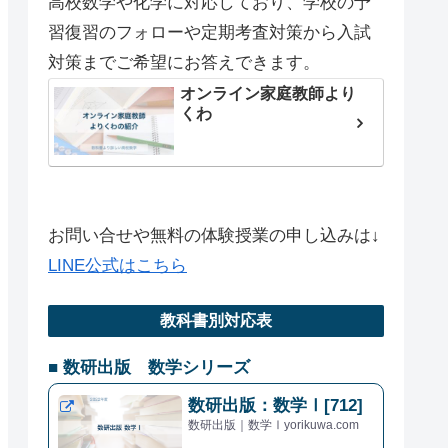
高校数学や化学に対応しており、学校の予
習復習のフォローや定期考査対策から入試
対策までご希望にお答えできます。
オンライン家庭教師より
くわ
お問い合せや無料の体験授業の申し込みは↓
LINE公式はこちら
教科書別対応表
■ 数研出版 数学シリーズ
数研出版：数学Ⅰ[712]
数研出版｜数学Ⅰyorikuwa.com