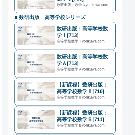
数研出版｜数学Ｃyorikuwa.com
■ 数研出版 高等学校シリーズ
数研出版：高等学校数
学Ⅰ[713]
高等学校数学Ⅰyorikuwa.com
数研出版：高等学校数
学Ａ[713]
高等学校数学Ａyorikuwa.com
【新課程】数研出版：
高等学校数学Ⅱ[710]
高等学校数学Ⅱyorikuwa.com
【新課程】数研出版：
高等学校数学Ｂ[711]
高等学校数学Ｂyorikuwa.com