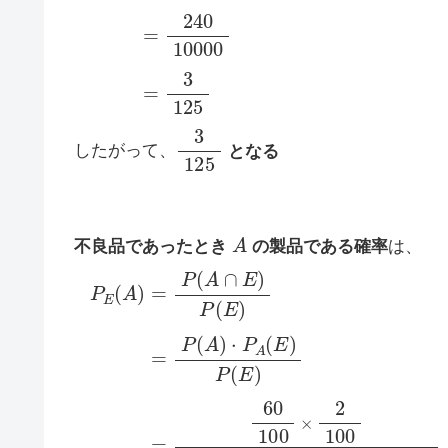
3
125
したがって、
となる
A
不良品であったとき
の製品である確率
は、