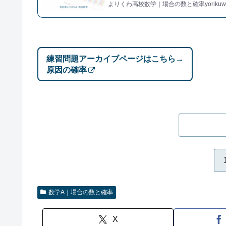
よりくわ高校数学｜場合の数と確率yorikuwa
練習問題アーカイブページはこちら→
原因の確率
数学A｜場合の数と確率
X