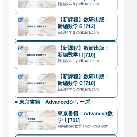
新編数学Ⅱyorikuwa.com
【新課程】数研出版：
新編数学Ｂ[712]
新編数学Ｂyorikuwa.com
【新課程】数研出版：
新編数学Ⅲ[710]
新編数学Ⅲyorikuwa.com
【新課程】数研出版：
新編数学Ｃ[710]
新編数学Ｃyorikuwa.com
■ 東京書籍 Advancedシリーズ
東京書籍：Advanced数
学Ⅰ[701]
Advanced数学Ⅰyorikuwa.com