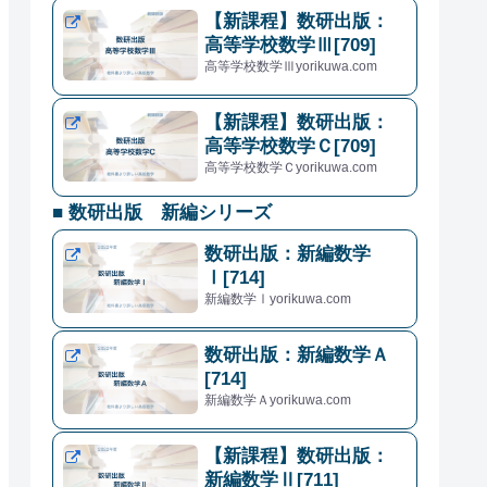
【新課程】数研出版：
高等学校数学Ⅲ[709]
高等学校数学Ⅲyorikuwa.com
【新課程】数研出版：
高等学校数学Ｃ[709]
高等学校数学Ｃyorikuwa.com
■ 数研出版 新編シリーズ
数研出版：新編数学
Ⅰ[714]
新編数学Ⅰyorikuwa.com
数研出版：新編数学Ａ
[714]
新編数学Ａyorikuwa.com
0
10000
=
240
10000
=
3
125
【新課程】数研出版：
新編数学Ⅱ[711]