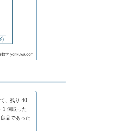
P
(
B
∩
E
)
=
P
(
A
)
⋅
P
A
(
E
)
P
(
A
)
⋅
P
A
(
E
)
+
P
(
B
)
⋅
P
B
(
E
)
学 yorikuwa.com
40
れて、残り
1
を
個取った
不良品であった