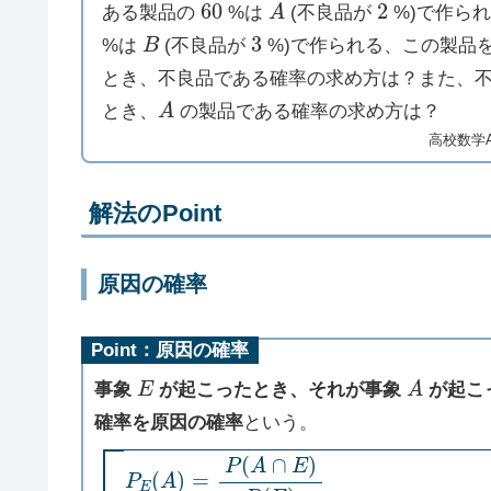
ある製品の
%は
(不良品が
%)で作ら
B
3
%は
(不良品が
%)で作られる、この製品
とき、不良品である確率の求め方は？また、
A
とき、
の製品である確率の求め方は？
高校数学
解法のPoint
原因の確率
Point：原因の確率
E
A
事象
が起こったとき、それが事象
が起こ
確率を原因の確率
という。