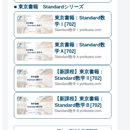
■ 東京書籍 Standardシリーズ
東京書籍：Standard数
学Ⅰ[702]
Standard数学Ⅰyorikuwa.com
東京書籍：Standard数
学Ａ[702]
Standard数学Ａyorikuwa.com
【新課程】東京書籍：
Standard数学Ⅱ[702]
Standard数学Ⅱyorikuwa.com
【新課程】東京書籍：
Standard数学Ｂ[702]
Standard数学Ｂyorikuwa.com