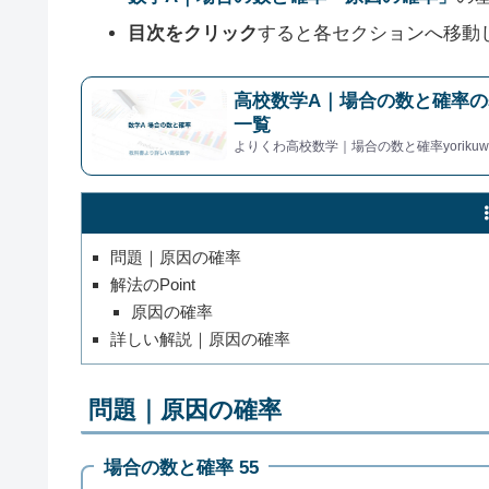
目次をクリック
すると各セクションへ移動
高校数学A｜場合の数と確率の
一覧
よりくわ高校数学｜場合の数と確率yorikuwa
問題｜原因の確率
解法のPoint
原因の確率
詳しい解説｜原因の確率
問題｜原因の確率
場合の数と確率 55
60
A
2