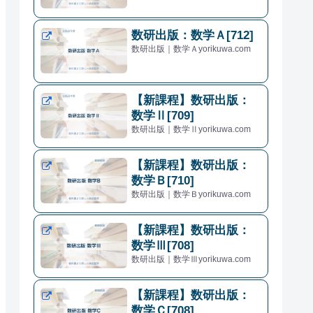
数研出版：数学Ａ[712]
数研出版｜数学Ａyorikuwa.com
【新課程】数研出版：
数学Ⅱ[709]
数研出版｜数学Ⅱyorikuwa.com
【新課程】数研出版：
数学Ｂ[710]
数研出版｜数学Ｂyorikuwa.com
【新課程】数研出版：
数学Ⅲ[708]
数研出版｜数学Ⅲyorikuwa.com
【新課程】数研出版：
数学Ｃ[708]