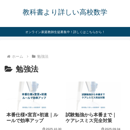
教科書より詳しい高校数学
オンライン家庭教師生徒募集中！詳しくはこちらから！
ホーム
勉強法
勉強法
本番仕様×宣言×初速｜ル
試験勉強から本番まで｜
ールで効率アップ
ケアレスミス完全対策
2025.10.30
2025.09.04