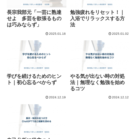
長宗我部元「一芸に熟達
勉強疲れをリセット！｜
せよ 多芸を欲張るもの
入浴でリラックスする方
は巧みならず」
法
2025.01.16
2025.01.02
学びを続けるためのヒン
やる気が出ない時の対処
ト｜初心忘るべからず
法｜無理なく勉強を始め
るコツ
2024.12.19
2024.12.12