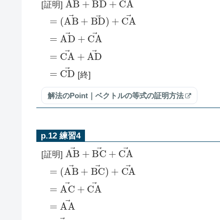
[証明]
=
(
A
B
→
+
B
D
→
)
+
C
A
→
=
A
D
→
+
C
A
→
=
C
A
→
+
A
D
→
=
C
D
→
[終]
解法のPoint｜ベクトルの等式の証明方法
p.12 練習4
A
B
→
+
B
C
→
+
C
A
→
[証明]
=
(
A
B
→
+
B
C
→
)
+
C
A
→
=
A
C
→
+
C
A
→
=
A
A
→
=
0
→