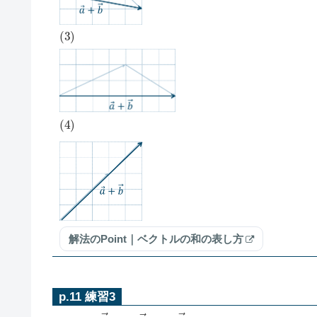
(
3
)
(
4
)
解法のPoint｜ベクトルの和の表し方
p.11 練習3
A
B
→
+
B
D
→
+
C
A
→