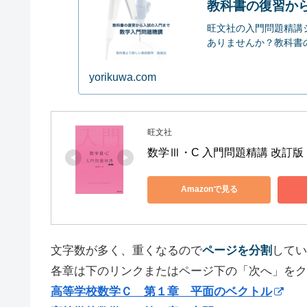
教科書の復習か
旺文社の入門問題精講
ありませんか？教科書の内
yorikuwa.com
旺文社
数学Ⅲ・C 入門問題精講 改訂版
Amazonで見る
文字数が多く、重くなるので
ページを分割
してい
各章は下のリンクまたはページ下の「次へ」をク
高等学校数学Ｃ 第１章 平面のベクトル