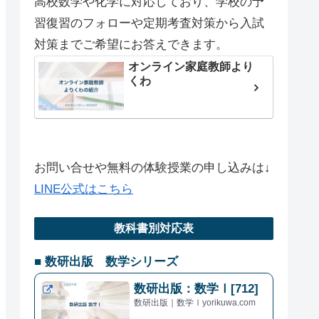
高校数学や化学に対応しており、学校の予
習復習のフォローや定期考査対策から入試
対策までご希望にお答えできます。
オンライン家庭教師より
くわ
お問い合せや無料の体験授業の申し込みは↓
LINE公式はこちら
教科書別対応表
■ 数研出版 数学シリーズ
数研出版：数学Ⅰ[712]
数研出版｜数学Ⅰyorikuwa.com