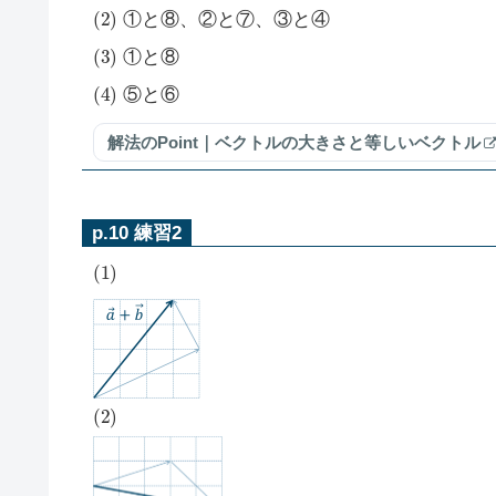
(
2
)
①と⑧、②と⑦、③と④
(
3
)
①と⑧
(
4
)
⑤と⑥
解法のPoint｜ベクトルの大きさと等しいベクトル
p.10 練習2
(
1
)
(
2
)