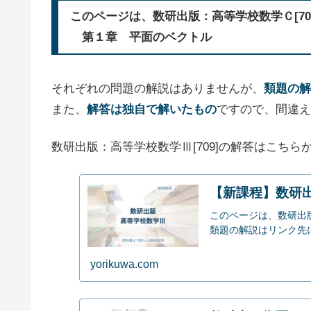
このページは、数研出版：高等学校数学Ｃ[709
第１章 平面のベクトル
それぞれの問題の解説はありませんが、
類題の解
また、
解答は独自で解いたもの
ですので、間違え
数研出版：高等学校数学Ⅲ[709]の解答はこちらか
【新課程】数研出
このページは、数研出
類題の解説はリンク先にあ
yorikuwa.com