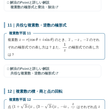
□ 解法のPointと詳しい解説
複素数の極形式と乗法・除法
11｜共役な複素数・逆数の極形式
複素数平面 11
z
=
r
(
cos
θ
+
i
sin
θ
)
z
―
−
,
z
,
−
z
―
複素数
のとき、
のそれ
1
z
ぞれの極形式での表し方は？また、
の極形式での表し方
は？
□ 解法のPointと詳しい解説
共役な複素数・逆数の極形式
12｜複素数の積・商と点の回転
複素数平面 12
(
1
+
3
i
)
z
,
(
3
−
3
i
)
z
,
−
i
z
,
z
i
z
点
はそれぞれ点