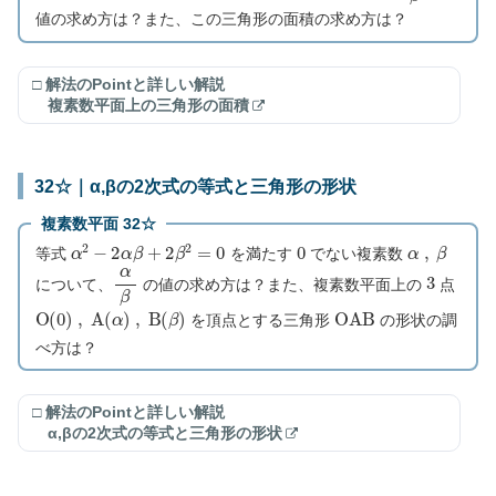
値の求め方は？また、この三角形の面積の求め方は？
□ 解法のPointと詳しい解説
複素数平面上の三角形の面積
32☆｜α,βの2次式の等式と三角形の形状
複素数平面 32☆
α
2
−
2
α
β
+
2
β
2
=
0
0
α
,
β
等式
を満たす
でない複素数
α
β
3
について、
の値の求め方は？また、複素数平面上の
点
O
(
0
)
,
A
(
α
)
,
B
(
β
)
O
A
B
を頂点とする三角形
の形状の調
べ方は？
□ 解法のPointと詳しい解説
α,βの2次式の等式と三角形の形状