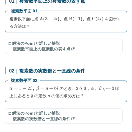
01｜複素数平面上の複素数の表す点
複素数平面 01
A
(
3
−
2
i
)
B
(
−
1
)
C
(
4
i
)
複素数平面に点
、点
、点
を図示す
る方法は？
□ 解法のPointと詳しい解説
複素数平面上の複素数の表す点
02｜複素数の実数倍と一直線の条件
複素数平面 02
α
=
1
−
2
i
,
β
=
a
+
6
i
0
,
α
,
β
のとき、3点
が一直線
a
上にあるときの定数
の値の求め方は？
□ 解法のPointと詳しい解説
複素数の実数倍と一直線の条件