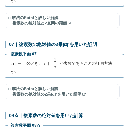
は？
□ 解法のPointと詳しい解説
複素数の絶対値と2点間の距離
07｜複素数の絶対値の2乗|α|²を用いた証明
複素数平面 07
|
α
|
=
1
α
+
1
α
のとき、
が実数であることの証明方法
は？
□ 解法のPointと詳しい解説
複素数の絶対値の2乗|α|²を用いた証明
08☆｜複素数の絶対値を用いた計算
複素数平面 08☆