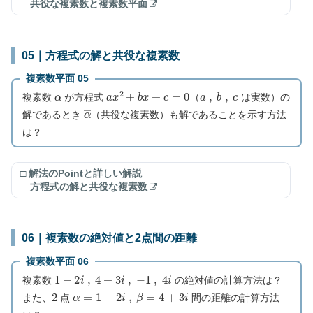
共役な複素数と複素数平面
05｜方程式の解と共役な複素数
複素数平面 05
α
a
x
2
+
b
x
+
c
=
0
a
,
b
,
c
複素数
が方程式
（
は実数）の
α
―
解であるとき
（共役な複素数）も解であることを示す方法
は？
□ 解法のPointと詳しい解説
方程式の解と共役な複素数
06｜複素数の絶対値と2点間の距離
複素数平面 06
1
−
2
i
,
4
+
3
i
,
−
1
,
4
i
複素数
の絶対値の計算方法は？
2
α
=
1
−
2
i
,
β
=
4
+
3
i
また、
点
間の距離の計算方法