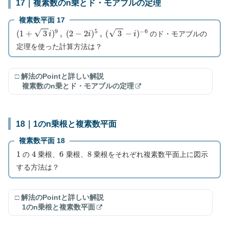
17｜複素数のn乗とド・モアブルの定理
複素数平面 17
(
1
+
3
i
)
9
,
(
2
−
2
i
)
5
,
(
3
−
i
)
−
6
のド・モアブルの
定理を使った計算方法は？
□ 解法のPointと詳しい解説
複素数のn乗とド・モアブルの定理
18｜1のn乗根と複素数平面
複素数平面 18
1
4
6
8
の
乗根、
乗根、
乗根をそれぞれ複素数平面上に図示
する方法は？
□ 解法のPointと詳しい解説
1のn乗根と複素数平面