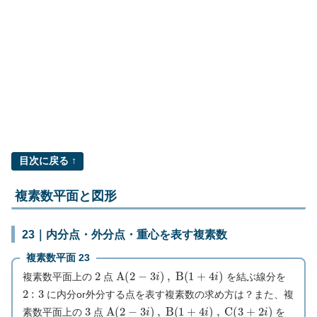
目次に戻る ↑
複素数平面と図形
23｜内分点・外分点・重心を表す複素数
複素数平面 23
2
A
(
2
−
3
i
)
,
B
(
1
+
4
i
)
複素数平面上の
点
を結ぶ線分を
2
:
3
に内分or外分する点を表す複素数の求め方は？また、複
3
A
(
2
−
3
i
)
,
B
(
1
+
4
i
)
,
C
(
3
+
2
i
)
素数平面上の
点
を