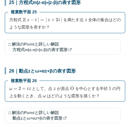
25｜方程式m|z-α|=|z-β|の表す図形
複素数平面 25
2
|
z
−
i
|
=
|
z
+
2
i
|
z
方程式
を満たす点
全体の集合はどの
ような図形を表すか？
□ 解法のPointと詳しい解説
方程式m|z-α|=|z-β|の表す図形
26｜動点zとω=αz+βの表す図形
複素数平面 26
ω
=
2
+
i
z
z
O
1
として、点
が原点
を中心とする半径
の円
ω
上を動くとき、点
はどのような図形を描くか？
□ 解法のPointと詳しい解説
動点zとω=αz+βの表す図形