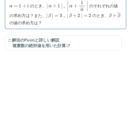
α
=
1
+
i
|
α
+
1
|
,
|
α
+
1
α
―
|
のとき、
のそれぞれの値
|
β
|
=
3
,
|
β
+
2
|
=
2
β
+
β
―
の求め方は？また、
のとき、
の値の求め方は？
□ 解法のPointと詳しい解説
複素数の絶対値を用いた計算