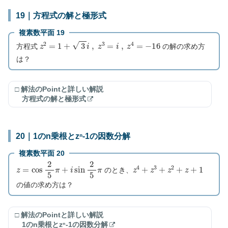
19｜方程式の解と極形式
複素数平面 19
z
2
=
1
+
3
i
,
z
3
=
i
,
z
4
=
−
16
方程式
の解の求め方
は？
□ 解法のPointと詳しい解説
方程式の解と極形式
20｜1のn乗根とzⁿ-1の因数分解
複素数平面 20
z
=
cos
2
5
π
+
i
sin
2
5
π
z
4
+
z
3
+
z
2
+
z
+
1
のとき、
の値の求め方は？
□ 解法のPointと詳しい解説
1のn乗根とzⁿ-1の因数分解