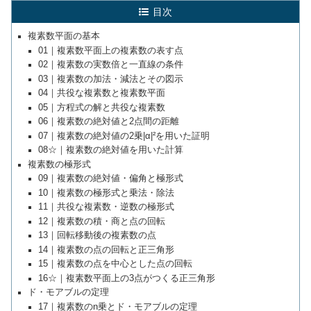
目次
複素数平面の基本
01｜複素数平面上の複素数の表す点
02｜複素数の実数倍と一直線の条件
03｜複素数の加法・減法とその図示
04｜共役な複素数と複素数平面
05｜方程式の解と共役な複素数
06｜複素数の絶対値と2点間の距離
07｜複素数の絶対値の2乗|α|²を用いた証明
08☆｜複素数の絶対値を用いた計算
複素数の極形式
09｜複素数の絶対値・偏角と極形式
10｜複素数の極形式と乗法・除法
11｜共役な複素数・逆数の極形式
12｜複素数の積・商と点の回転
13｜回転移動後の複素数の点
14｜複素数の点の回転と正三角形
15｜複素数の点を中心とした点の回転
16☆｜複素数平面上の3点がつくる正三角形
ド・モアブルの定理
17｜複素数のn乗とド・モアブルの定理