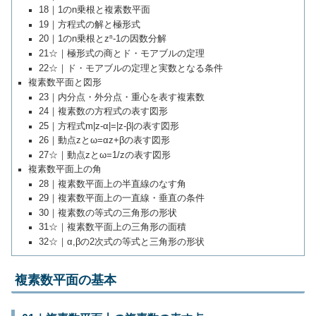
18｜1のn乗根と複素数平面
19｜方程式の解と極形式
20｜1のn乗根とzⁿ-1の因数分解
21☆｜極形式の商とド・モアブルの定理
22☆｜ド・モアブルの定理と実数となる条件
複素数平面と図形
23｜内分点・外分点・重心を表す複素数
24｜複素数の方程式の表す図形
25｜方程式m|z-α|=|z-β|の表す図形
26｜動点zとω=αz+βの表す図形
27☆｜動点zとω=1/zの表す図形
複素数平面上の角
28｜複素数平面上の半直線のなす角
29｜複素数平面上の一直線・垂直の条件
30｜複素数の等式の三角形の形状
31☆｜複素数平面上の三角形の面積
32☆｜α,βの2次式の等式と三角形の形状
複素数平面の基本