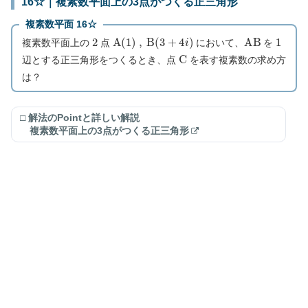
16☆｜複素数平面上の3点がつくる正三角形
複素数平面 16☆
2
A
(
1
)
,
B
(
3
+
4
i
)
A
B
1
複素数平面上の
点
において、
を
C
辺とする正三角形をつくるとき、点
を表す複素数の求め方
は？
□ 解法のPointと詳しい解説
複素数平面上の3点がつくる正三角形