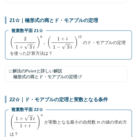
21☆｜極形式の商とド・モアブルの定理
複素数平面 21☆
(
2
1
+
3
i
)
6
,
(
1
+
i
1
−
3
i
)
12
のド・モアブルの定理
を使った計算方法は？
□ 解法のPointと詳しい解説
極形式の商とド・モアブルの定理
22☆｜ド・モアブルの定理と実数となる条件
複素数平面 22☆
(
1
+
3
i
1
+
i
)
n
n
が実数となる最小の自然数
の値の求め方
は？