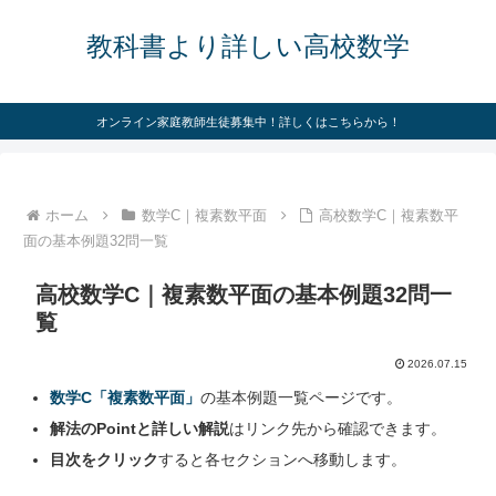
教科書より詳しい高校数学
オンライン家庭教師生徒募集中！詳しくはこちらから！
ホーム
数学C｜複素数平面
高校数学C｜複素数平
面の基本例題32問一覧
高校数学C｜複素数平面の基本例題32問一
覧
2026.07.15
数学C「複素数平面」
の基本例題一覧ページです。
解法のPointと詳しい解説
はリンク先から確認できます。
目次をクリック
すると各セクションへ移動します。