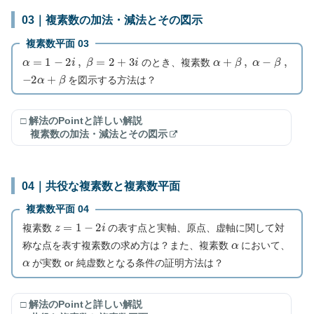
03｜複素数の加法・減法とその図示
複素数平面 03
α
=
1
−
2
i
,
β
=
2
+
3
i
α
+
β
,
α
−
β
,
のとき、複素数
−
2
α
+
β
を図示する方法は？
□ 解法のPointと詳しい解説
複素数の加法・減法とその図示
04｜共役な複素数と複素数平面
複素数平面 04
z
=
1
−
2
i
複素数
の表す点と実軸、原点、虚軸に関して対
α
称な点を表す複素数の求め方は？また、複素数
において、
α
が実数 or 純虚数となる条件の証明方法は？
□ 解法のPointと詳しい解説