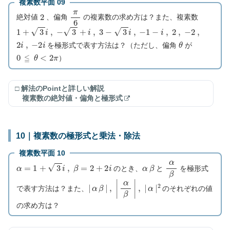
複素数平面 09
2
π
6
絶対値
、偏角
の複素数の求め方は？また、複素数
1
+
3
i
,
−
3
+
i
,
3
−
3
i
,
−
1
−
i
,
2
,
−
2
,
2
i
,
−
2
i
θ
を極形式で表す方法は？（ただし、偏角
が
0
≦
θ
<
2
π
）
□ 解法のPointと詳しい解説
複素数の絶対値・偏角と極形式
10｜複素数の極形式と乗法・除法
複素数平面 10
α
=
1
+
3
i
,
β
=
2
+
2
i
α
β
α
β
のとき、
と
を極形式
|
α
β
|
,
|
α
β
|
,
|
α
|
2
で表す方法は？また、
のそれぞれの値
の求め方は？