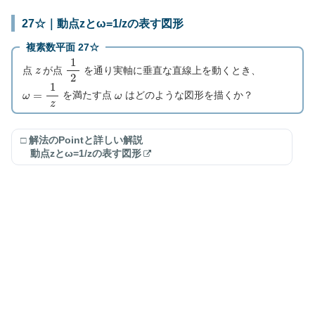
27☆｜動点zとω=1/zの表す図形
複素数平面 27☆
z
1
2
点
が点
を通り実軸に垂直な直線上を動くとき、
ω
=
1
z
ω
を満たす点
はどのような図形を描くか？
□ 解法のPointと詳しい解説
動点zとω=1/zの表す図形