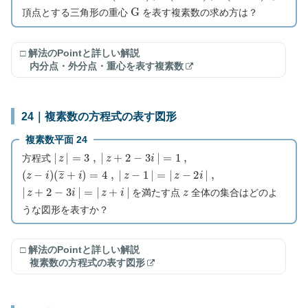
G
頂点とする三角形の重心
を表す複素数の求め方は？
□ 解法のPointと詳しい解説
内分点・外分点・重心を表す複素数
24｜複素数の方程式の表す図形
複素数平面 24
|
z
|
=
3
,
|
z
+
2
−
3
i
|
=
1
,
方程式
(
z
−
i
)
(
z
―
+
i
)
=
4
,
|
z
−
1
|
=
|
z
−
2
i
|
,
|
z
+
2
−
3
i
|
=
|
z
+
i
|
z
を満たす点
全体の集合はどのよ
うな図形を表すか？
□ 解法のPointと詳しい解説
複素数の方程式の表す図形