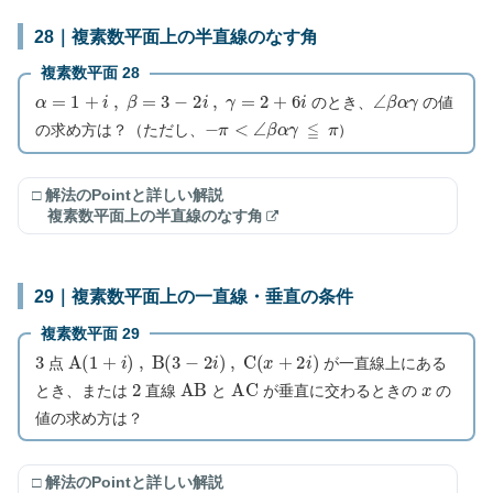
28｜複素数平面上の半直線のなす角
複素数平面 28
α
=
1
+
i
,
β
=
3
−
2
i
,
γ
=
2
+
6
i
∠
β
α
γ
のとき、
の値
−
π
<
∠
β
α
γ
≦
π
の求め方は？（ただし、
）
□ 解法のPointと詳しい解説
複素数平面上の半直線のなす角
29｜複素数平面上の一直線・垂直の条件
複素数平面 29
3
A
(
1
+
i
)
,
B
(
3
−
2
i
)
,
C
(
x
+
2
i
)
点
が一直線上にある
2
A
B
A
C
x
とき、または
直線
と
が垂直に交わるときの
の
値の求め方は？
□ 解法のPointと詳しい解説