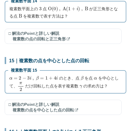
複素数平面 14
3
O
(
0
)
,
A
(
1
+
i
)
,
B
複素数平面上の
点
が正三角形とな
B
る点
を複素数で表す方法は？
□ 解法のPointと詳しい解説
複素数の点の回転と正三角形
15｜複素数の点を中心とした点の回転
複素数平面 15
α
=
2
−
3
i
,
β
=
1
+
4
i
β
α
のとき、点
を点
を中心とし
π
2
γ
て、
だけ回転した点を表す複素数
の求め方は？
□ 解法のPointと詳しい解説
複素数の点を中心とした点の回転