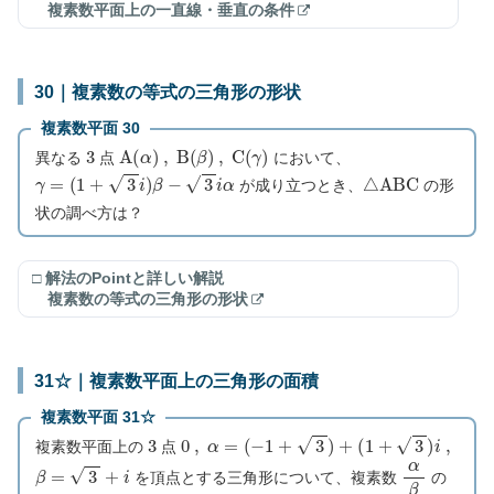
複素数平面上の一直線・垂直の条件
30｜複素数の等式の三角形の形状
複素数平面 30
3
A
(
α
)
,
B
(
β
)
,
C
(
γ
)
異なる
点
において、
γ
=
(
1
+
3
i
)
β
−
3
i
α
△
A
B
C
が成り立つとき、
の形
状の調べ方は？
□ 解法のPointと詳しい解説
複素数の等式の三角形の形状
31☆｜複素数平面上の三角形の面積
複素数平面 31☆
3
0
,
α
=
(
−
1
+
3
)
+
(
1
+
3
)
i
,
複素数平面上の
点
β
=
3
+
i
α
β
を頂点とする三角形について、複素数
の