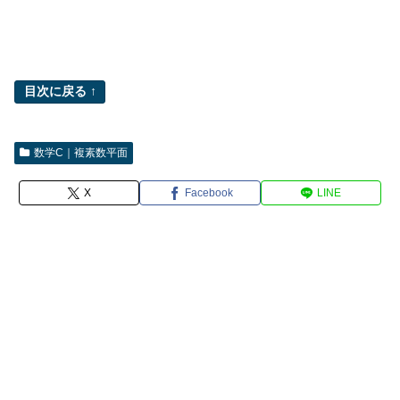
目次に戻る ↑
数学C｜複素数平面
X
Facebook
LINE