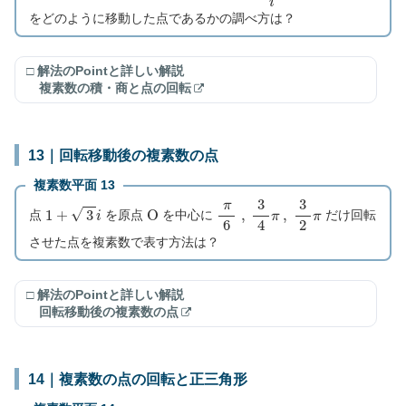
をどのように移動した点であるかの調べ方は？
□ 解法のPointと詳しい解説
複素数の積・商と点の回転
13｜回転移動後の複素数の点
複素数平面 13
1
+
3
i
O
π
6
,
3
4
π
,
3
2
π
点
を原点
を中心に
だけ回転
させた点を複素数で表す方法は？
□ 解法のPointと詳しい解説
回転移動後の複素数の点
14｜複素数の点の回転と正三角形