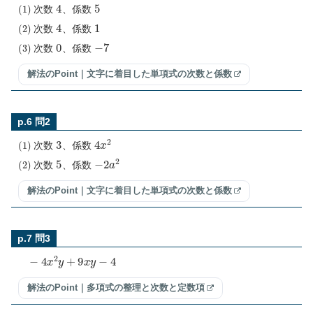
(
1
)
4
5
次数
、係数
(
2
)
4
1
次数
、係数
(
3
)
0
−
7
次数
、係数
解法のPoint｜文字に着目した単項式の次数と係数
p.6 問2
(
1
)
3
4
x
2
次数
、係数
(
2
)
5
−
2
a
2
次数
、係数
解法のPoint｜文字に着目した単項式の次数と係数
p.7 問3
−
4
x
2
y
+
9
x
y
−
4
解法のPoint｜多項式の整理と次数と定数項