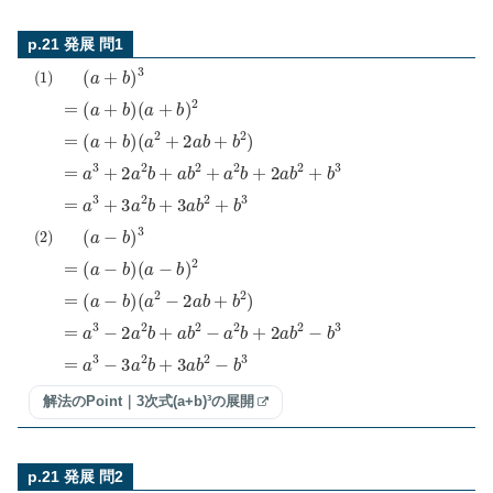
p.21 発展 問1
(
(
1
a
)
2
+
(
a
2
+
a
b
b
)
+
3
b
2
)
=
(
a
=
+
a
b
3
)
+
(
a
2
+
a
b
2
)
b
2
+
a
b
=
2
(
a
+
+
a
b
2
)
b
+
2
a
b
2
+
b
3
=
a
3
+
3
a
2
b
(
(
2
a
)
2
−
(
a
2
−
a
b
b
)
+
3
b
2
)
=
(
a
=
−
a
b
3
)
−
(
a
2
−
a
b
2
)
b
2
+
a
b
=
2
(
a
−
−
a
b
2
)
b
+
2
a
b
2
−
b
3
=
a
3
−
3
a
2
b
解法のPoint｜3次式(a+b)³の展開
p.21 発展 問2