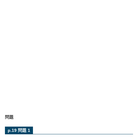
問題
p.19 問題 1
4
x
3
−
2
x
2
+
4
,
2
x
3
+
4
x
2
−
3
x
−
8