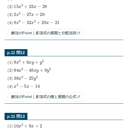
(
2
)
15
x
2
+
23
x
−
28
(
3
)
2
x
3
−
27
x
+
20
(
4
)
8
x
3
−
32
x
2
+
20
x
−
21
解法のPoint｜多項式の展開と分配法則
p.11 問12
(
1
)
9
x
2
+
6
x
y
+
y
2
(
2
)
64
x
2
−
48
x
y
+
9
y
2
(
3
)
36
x
2
−
25
y
2
(
4
)
x
2
−
5
x
−
14
解法のPoint｜多項式の積と展開の公式
p.11 問13
(
1
)
10
x
2
+
9
x
+
2