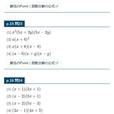
解法のPoint｜因数分解の公式
p.15 問23
(
1
)
x
2
(
5
x
+
2
y
)
(
5
x
−
2
y
)
(
2
)
a
(
x
+
6
)
2
(
3
)
x
(
x
+
6
)
(
x
−
8
)
(
4
)
(
a
−
b
)
(
x
+
y
)
(
x
−
y
)
解法のPoint｜因数分解の公式
p.16 問24
(
1
)
(
x
+
1
)
(
2
x
+
1
)
(
2
)
(
x
−
2
)
(
3
x
+
1
)
(
3
)
(
x
+
2
)
(
5
x
−
3
)
(
4
)
(
2
x
−
1
)
(
4
x
+
5
)