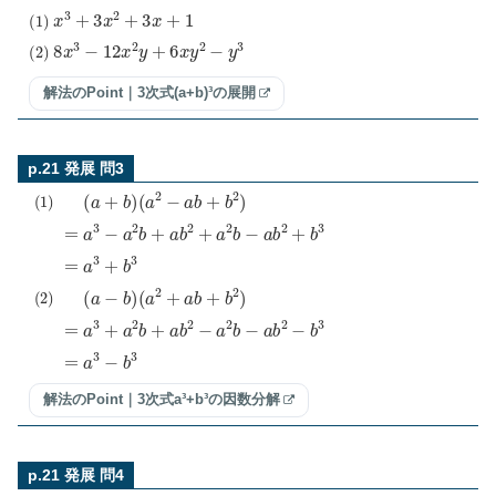
(
1
)
x
3
+
3
x
2
+
3
x
+
1
(
2
)
8
x
3
−
12
x
2
y
+
6
x
y
2
−
y
3
解法のPoint｜3次式(a+b)³の展開
p.21 発展 問3
(
(
1
a
)
2
−
(
a
a
+
b
b
+
)
b
2
)
=
a
3
−
a
2
b
+
a
b
2
+
a
2
b
−
a
b
2
+
b
3
=
a
3
+
b
3
(
(
2
a
)
2
+
(
a
a
−
b
b
+
)
b
2
)
=
a
3
+
a
2
b
+
a
b
2
−
a
2
b
−
a
b
2
−
b
3
=
a
3
−
b
3
解法のPoint｜3次式a³+b³の因数分解
p.21 発展 問4