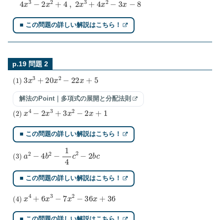
■ この問題の詳しい解説はこちら！
p.19 問題 2
(
1
)
3
x
3
+
20
x
2
−
22
x
+
5
解法のPoint｜多項式の展開と分配法則
(
2
)
x
4
−
2
x
3
+
3
x
2
−
2
x
+
1
■ この問題の詳しい解説はこちら！
(
3
)
a
2
−
4
b
2
−
1
4
c
2
−
2
b
c
■ この問題の詳しい解説はこちら！
(
4
)
x
4
+
6
x
3
−
7
x
2
−
36
x
+
36
■ この問題の詳しい解説はこちら！