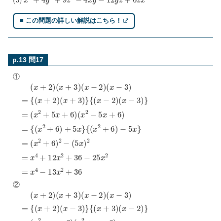
■ この問題の詳しい解説はこちら！
p.13 問17
①
(
{
(
x
(
x
x
(
−
2
x
2
+
3
+
+
)
6
2
}
6
)
)
)
2
(
−
−
x
=
5
(
+
(
x
5
x
3
}
x
2
)
)
(
+
2
x
=
5
−
x
2
=
+
)
x
6
(
x
4
)
(
−
+
x
3
12
2
)
−
x
5
2
=
x
+
{
+
(
36
6
x
)
+
−
2
25
)
=
(
{
x
x
(
+
2
x
3
2
)
+
=
}
6
{
x
(
)
x
4
+
−
−
5
2
13
x
)
}
x
2
+
36
②