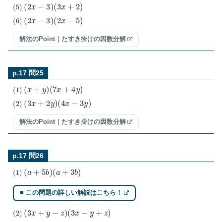
(
5
)
(
2
x
−
3
)
(
3
x
+
2
)
(
6
)
(
2
x
−
3
)
(
2
x
−
5
)
解法のPoint｜たすき掛けの因数分解
p.17 問25
(
1
)
(
x
+
y
)
(
7
x
+
4
y
)
(
2
)
(
3
x
+
2
y
)
(
4
x
−
3
y
)
解法のPoint｜たすき掛けの因数分解
p.17 問26
(
1
)
(
a
+
5
b
)
(
a
+
3
b
)
■ この問題の詳しい解説はこちら！
(
2
)
(
3
x
+
y
−
z
)
(
3
x
−
y
+
z
)