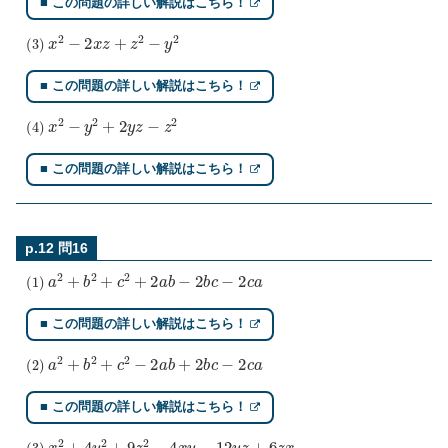
■ この問題の詳しい解説はこちら！
(
3
)
x
2
−
2
x
z
+
z
2
−
y
2
■ この問題の詳しい解説はこちら！
(
4
)
x
2
−
y
2
+
2
y
z
−
z
2
■ この問題の詳しい解説はこちら！
p.12 問16
(
1
)
a
2
+
b
2
+
c
2
+
2
a
b
−
2
b
c
−
2
c
a
■ この問題の詳しい解説はこちら！
(
2
)
a
2
+
b
2
+
c
2
−
2
a
b
+
2
b
c
−
2
c
a
■ この問題の詳しい解説はこちら！
(
3
)
x
2
+
4
y
2
+
9
z
2
−
4
x
y
−
12
y
z
+
6
z
x