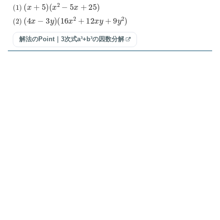
(
1
)
(
x
+
5
)
(
x
2
−
5
x
+
25
)
(
2
)
(
4
x
−
3
y
)
(
16
x
2
+
12
x
y
+
9
y
2
)
解法のPoint｜3次式a³+b³の因数分解