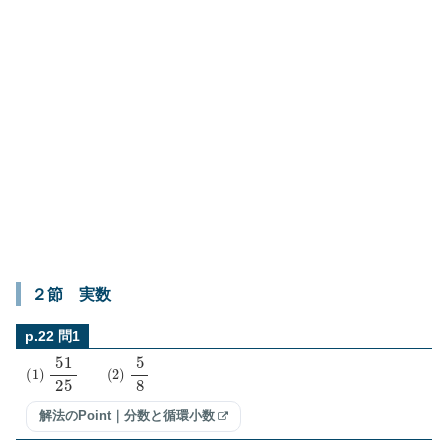
２節 実数
p.22 問1
(
1
)
51
25
(
2
)
5
8
解法のPoint｜分数と循環小数