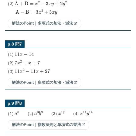
(
2
)
A
+
B
=
x
2
−
3
x
y
+
2
y
2
A
−
B
=
3
x
2
+
3
x
y
解法のPoint｜多項式の加法・減法
p.8 問7
(
1
)
11
x
−
14
(
2
)
7
x
2
+
x
+
7
(
3
)
11
x
2
−
11
x
+
27
解法のPoint｜多項式の加法・減法
p.9 問8
(
1
)
a
8
(
2
)
a
3
b
9
(
3
)
x
17
(
4
)
x
11
y
14
解法のPoint｜指数法則と単項式の乗法