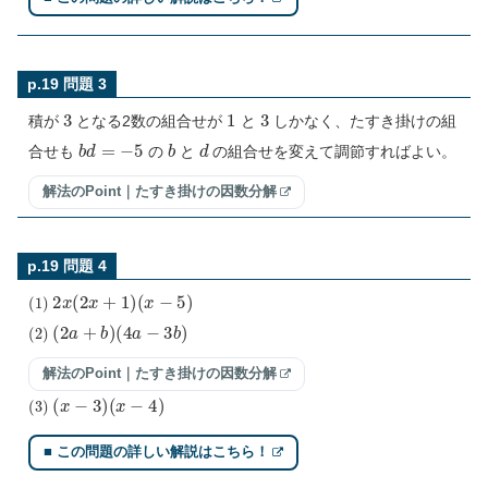
p.19 問題 3
3
1
3
積が
となる2数の組合せが
と
しかなく、たすき掛けの組
b
d
=
−
5
b
d
合せも
の
と
の組合せを変えて調節すればよい。
解法のPoint｜たすき掛けの因数分解
p.19 問題 4
(
1
)
2
x
(
2
x
+
1
)
(
x
−
5
)
(
2
)
(
2
a
+
b
)
(
4
a
−
3
b
)
解法のPoint｜たすき掛けの因数分解
(
3
)
(
x
−
3
)
(
x
−
4
)
■ この問題の詳しい解説はこちら！
(
4
)
−
x
(
3
x
−
2
y
)