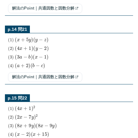
解法のPoint｜共通因数と因数分解
p.14 問21
(
1
)
(
x
+
5
y
)
(
y
−
z
)
(
2
)
(
4
x
+
1
)
(
y
−
2
)
(
3
)
(
3
a
−
b
)
(
x
−
1
)
(
4
)
(
a
+
2
)
(
b
−
c
)
解法のPoint｜共通因数と因数分解
p.15 問22
(
1
)
(
4
x
+
1
)
2
(
2
)
(
2
x
−
7
y
)
2
(
3
)
(
8
x
+
9
y
)
(
8
x
−
9
y
)
(
4
)
(
x
−
2
)
(
x
+
15
)