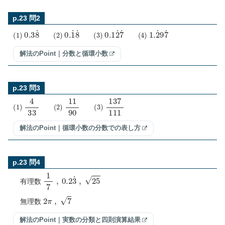
p.23 問2
(
1
)
0.3
8
˙
(
2
)
0.
1
˙
8
˙
(
3
)
0.1
2
˙
7
˙
(
4
)
1.
2
˙
9
7
˙
解法のPoint｜分数と循環小数
p.23 問3
(
1
)
4
33
(
2
)
11
90
(
3
)
137
111
解法のPoint｜循環小数の分数での表し方
p.23 問4
1
7
,
0.2
3
˙
,
25
有理数
2
π
,
7
無理数
解法のPoint｜実数の分類と四則演算結果