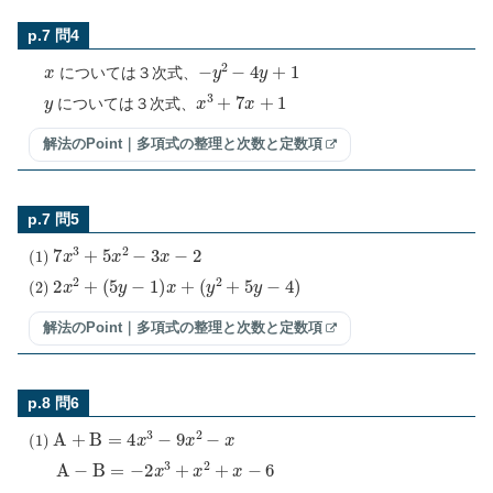
p.7 問4
x
−
y
2
−
4
y
+
1
については３次式、
y
x
3
+
7
x
+
1
については３次式、
解法のPoint｜多項式の整理と次数と定数項
p.7 問5
(
1
)
7
x
3
+
5
x
2
−
3
x
−
2
(
2
)
2
x
2
+
(
5
y
−
1
)
x
+
(
y
2
+
5
y
−
4
)
解法のPoint｜多項式の整理と次数と定数項
p.8 問6
(
1
)
A
+
B
=
4
x
3
−
9
x
2
−
x
A
−
B
=
−
2
x
3
+
x
2
+
x
−
6