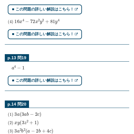
■ この問題の詳しい解説はこちら！
(
4
)
16
x
4
−
72
x
2
y
2
+
81
y
4
■ この問題の詳しい解説はこちら！
p.13 問19
a
4
−
1
■ この問題の詳しい解説はこちら！
p.14 問20
(
1
)
3
a
(
3
a
b
−
2
c
)
(
2
)
x
y
(
3
z
2
+
1
)
(
3
)
3
a
2
b
2
(
a
−
2
b
+
4
c
)