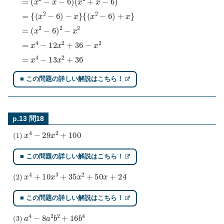
(
{
(
x
(
x
x
(
−
2
x
2
−
2
+
−
)
6
2
}
6
)
)
)
2
(
+
−
x
=
x
x
+
(
}
x
2
3
2
)
(
−
=
x
=
x
−
x
−
2
4
6
)
−
)
(
(
12
x
x
−
2
x
3
+
2
)
x
+
−
36
=
6
{
)
−
(
x
x
+
=
2
2
{
(
)
x
(
=
x
2
x
−
−
4
3
6
−
)
)
13
}
−
{
x
(
x
x
}
2
+
+
3
36
)
■ この問題の詳しい解説はこちら！
p.13 問18
(
1
)
x
4
−
29
x
2
+
100
■ この問題の詳しい解説はこちら！
(
2
)
x
4
+
10
x
3
+
35
x
2
+
50
x
+
24
■ この問題の詳しい解説はこちら！
(
3
)
a
4
−
8
a
2
b
2
+
16
b
4