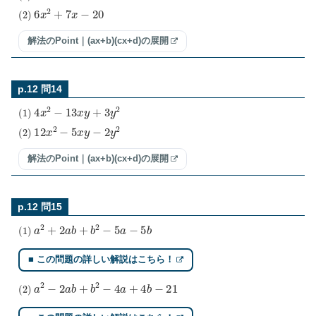
(
2
)
6
x
2
+
7
x
−
20
解法のPoint｜(ax+b)(cx+d)の展開
p.12 問14
(
1
)
4
x
2
−
13
x
y
+
3
y
2
(
2
)
12
x
2
−
5
x
y
−
2
y
2
解法のPoint｜(ax+b)(cx+d)の展開
p.12 問15
(
1
)
a
2
+
2
a
b
+
b
2
−
5
a
−
5
b
■ この問題の詳しい解説はこちら！
(
2
)
a
2
−
2
a
b
+
b
2
−
4
a
+
4
b
−
21