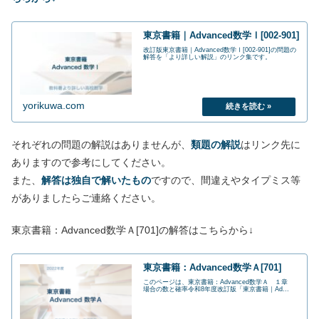
東京書籍｜Advanced数学Ⅰ[002-901]
改訂版東京書籍｜Advanced数学Ⅰ[002-901]の問題の
解答を「より詳しい解説」のリンク集です。
yorikuwa.com
それぞれの問題の解説はありませんが、
類題の解説
はリンク先に
ありますので参考にしてください。
また、
解答は独自で解いたもの
ですので、間違えやタイプミス等
がありましたらご連絡ください。
東京書籍：Advanced数学Ａ[701]の解答はこちらから↓
東京書籍：Advanced数学Ａ[701]
このページは、東京書籍：Advanced数学Ａ １章
場合の数と確率令和8年度改訂版「東京書籍｜Ad...