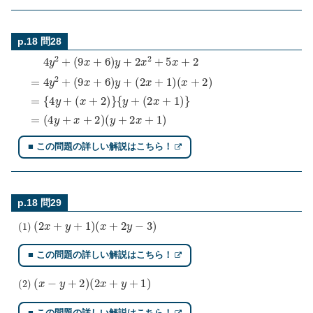
p.18 問28
(
{
9
y
4
x
+
y
+
(
2
2
6
x
+
)
y
+
(
9
+
1
x
(
)
2
}
+
x
6
+
)
=
y
1
(
+
)
4
(
2
y
x
x
+
+
2
x
2
+
+
)
5
2
x
)
=
(
+
y
{
2
4
+
y
2
+
x
=
(
+
4
x
1
y
+
)
2
2
+
)
}
■ この問題の詳しい解説はこちら！
p.18 問29
(
1
)
(
2
x
+
y
+
1
)
(
x
+
2
y
−
3
)
■ この問題の詳しい解説はこちら！
(
2
)
(
x
−
y
+
2
)
(
2
x
+
y
+
1
)