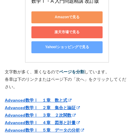
数学Ⅰ・A 入門問題精講 改訂版
Amazonで見る
楽天市場で見る
Yahoo!ショッピングで見る
文字数が多く、重くなるので
ページを分割
しています。
各章は下のリンクまたはページ下の「次へ」をクリックしてくだ
さい。
Advanced数学Ⅰ １章 数と式
Advanced数学Ⅰ ２章 集合と論証
Advanced数学Ⅰ ３章 ２次関数
Advanced数学Ⅰ ４章 図形と計量
Advanced数学Ⅰ ５章 データの分析