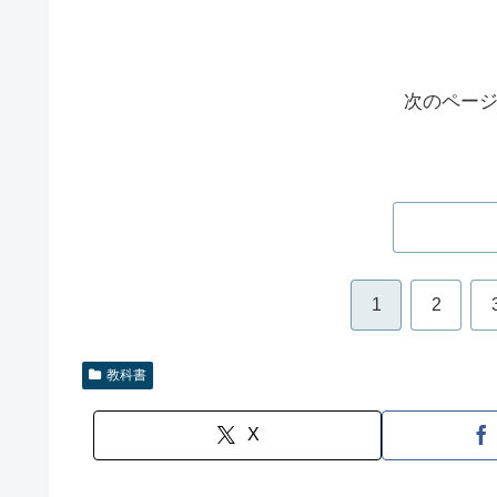
次のペー
1
2
教科書
X