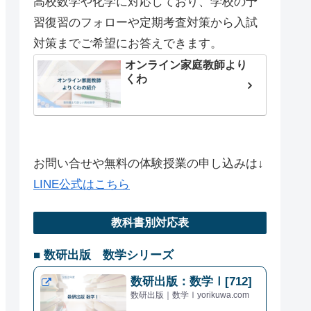
高校数学や化学に対応しており、学校の予
習復習のフォローや定期考査対策から入試
対策までご希望にお答えできます。
オンライン家庭教師より
くわ
お問い合せや無料の体験授業の申し込みは↓
LINE公式はこちら
教科書別対応表
■ 数研出版 数学シリーズ
数研出版：数学Ⅰ[712]
数研出版｜数学Ⅰyorikuwa.com