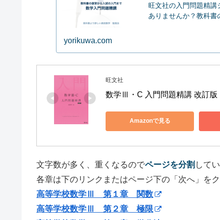
旺文社の入門問題精講
ありませんか？教科書の内
yorikuwa.com
旺文社
数学Ⅲ・C 入門問題精講 改訂版
Amazonで見る
文字数が多く、重くなるので
ページを分割
してい
各章は下のリンクまたはページ下の「次へ」をク
高等学校数学Ⅲ 第１章 関数
高等学校数学Ⅲ 第２章 極限