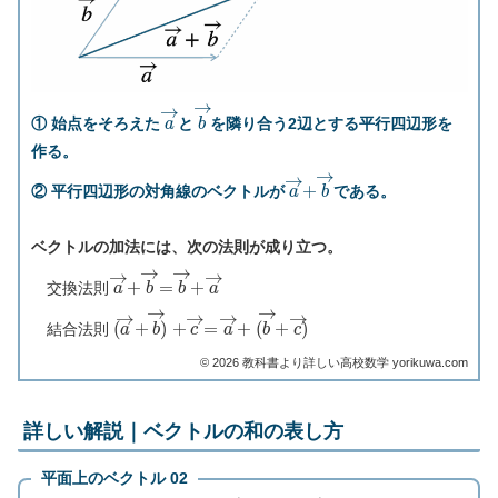
a
→
b
→
① 始点をそろえた
と
を隣り合う2辺とする平行四辺形を
作る。
a
→
+
b
→
② 平行四辺形の対角線のベクトルが
である。
ベクトルの加法には、次の法則が成り立つ。
a
→
+
b
→
=
b
→
+
a
→
交換法則
(
(
a
b
→
→
+
+
b
c
→
→
)
)
+
c
→
=
a
→
+
結合法則
©︎ 2026 教科書より詳しい高校数学 yorikuwa.com
詳しい解説｜ベクトルの和の表し方
平面上のベクトル 02