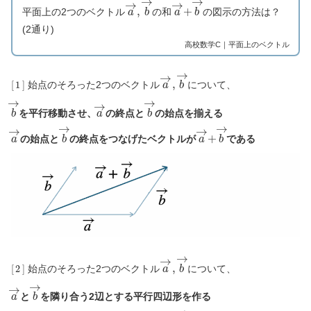
a
→
,
b
→
a
→
+
b
→
平面上の2つのベクトル
の和
の図示の方法は？
(2通り)
高校数学C｜平面上のベクトル
[
1
]
a
→
,
b
→
始点のそろった2つのベクトル
について、
b
→
a
→
b
→
を平行移動させ、
の終点と
の始点を揃える
a
→
b
→
a
→
+
b
→
の始点と
の終点をつなげたベクトルが
である
[
2
]
a
→
,
b
→
始点のそろった2つのベクトル
について、
a
→
b
→
と
を隣り合う2辺とする平行四辺形を作る