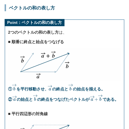
ベクトルの和の表し方
Point：ベクトルの和の表し方
2つのベクトルの和の表し方
は、
■ 順番に終点と始点をつなげる
b
→
a
→
b
→
①
を平行移動させ、
の終点と
の始点を揃える。
a
→
b
→
a
→
+
b
→
②
の始点と
の終点をつなげたベクトルが
である。
■ 平行四辺形の対角線