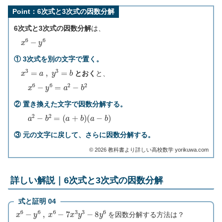
Point：6次式と3次式の因数分解
6次式と3次式の因数分解
は、
x
6
−
y
6
① 3次式を別の文字で置く。
x
3
=
a
,
y
3
=
b
とおく
と、
x
6
−
y
6
=
a
2
−
b
2
② 置き換えた文字で因数分解する。
a
2
−
b
2
=
(
a
+
b
)
(
a
−
b
)
③ 元の文字に戻して、さらに因数分解する。
©︎ 2026 教科書より詳しい高校数学 yorikuwa.com
詳しい解説｜6次式と3次式の因数分解
式と証明 04
x
6
−
y
6
,
x
6
−
7
x
3
y
3
−
8
y
6
を因数分解する方法は？