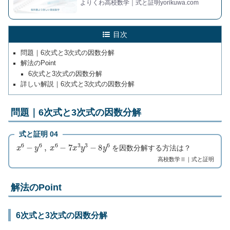
よりくわ高校数学｜式と証明yorikuwa.com
目次
問題｜6次式と3次式の因数分解
解法のPoint
6次式と3次式の因数分解
詳しい解説｜6次式と3次式の因数分解
問題｜6次式と3次式の因数分解
式と証明 04
x
6
−
y
6
,
x
6
−
7
x
3
y
3
−
8
y
6
を因数分解する方法は？
高校数学Ⅱ｜式と証明
解法のPoint
6次式と3次式の因数分解