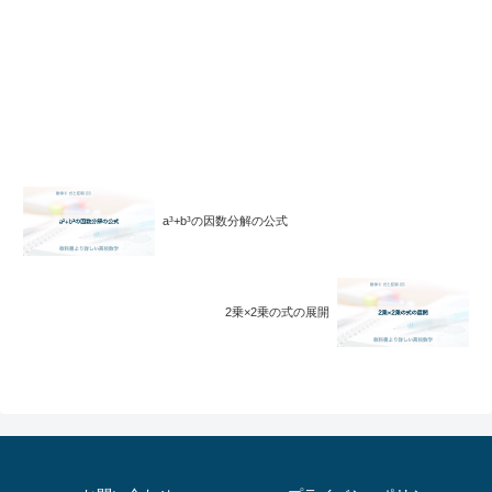
a³+b³の因数分解の公式
2乗×2乗の式の展開