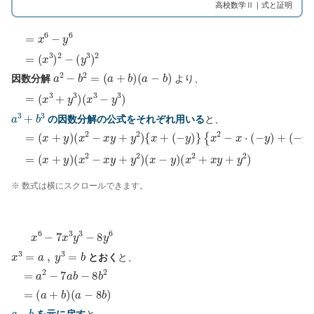
高校数学Ⅱ｜式と証明
(
x
=
3
)
x
2
6
−
−
(
y
y
6
3
)
2
=
a
2
−
b
2
=
(
a
+
b
)
(
a
−
b
)
因数分解
より、
=
(
x
3
+
y
3
)
(
x
3
−
y
3
)
a
3
+
b
3
の因数分解の公式をそれぞれ用いる
と、
=
(
x
+
y
)
(
x
2
−
x
y
+
y
2
)
{
x
+
(
−
y
)
}
{
x
2
−
x
⋅
(
−
y
)
+
(
−
y
)
2
}
=
(
x
+
y
)
(
x
※ 数式は横にスクロールできます。
x
6
−
7
x
3
y
3
−
8
y
6
x
3
=
a
,
y
3
=
b
とおく
と、
(
a
=
+
a
b
2
)
(
−
a
7
−
a
8
b
b
−
)
8
b
2
=
a
,
b
を元に戻す
と、