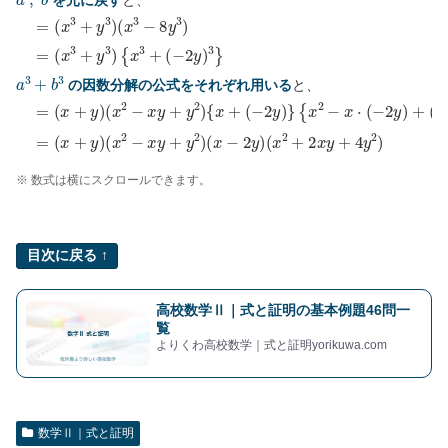
(
x
=
3
+
(
x
y
3
3
+
)
{
y
x
3
3
)
+
(
x
(
3
−
−
2
8
y
y
)
3
3
}
)
=
a
3
+
b
3
の因数分解の公式をそれぞれ用いる
と、
=
(
x
+
y
)
(
x
2
−
x
y
+
y
2
)
{
x
+
(
−
2
y
)
}
{
x
2
−
x
⋅
(
−
2
y
)
+
(
−
2
y
)
2
}
=
(
x
+
※ 数式は横にスクロールできます。
目次に戻る ↑
高校数学Ⅱ｜式と証明の基本例題46問一
覧
よりくわ高校数学｜式と証明yorikuwa.com
数学Ⅱ｜式と証明