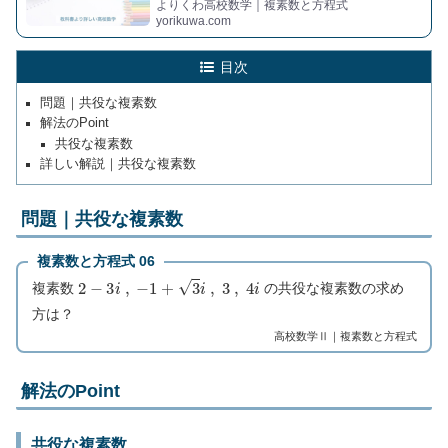
よりくわ高校数学｜複素数と方程式
yorikuwa.com
目次
問題｜共役な複素数
解法のPoint
共役な複素数
詳しい解説｜共役な複素数
問題｜共役な複素数
複素数と方程式 06
2
−
3
i
,
−
1
+
3
i
,
3
,
4
i
複素数
の共役な複素数の求め
方は？
高校数学Ⅱ｜複素数と方程式
解法のPoint
共役な複素数