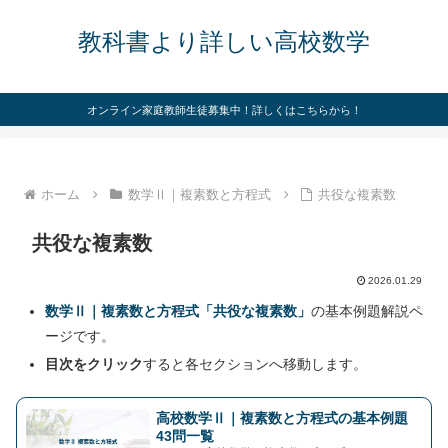
教科書より詳しい高校数学
オンライン家庭教師生徒募集中！詳しくはこちらから！
ホーム
数学Ⅱ｜複素数と方程式
共役な複素数
共役な複素数
2026.01.29
数学Ⅱ｜複素数と方程式「共役な複素数」
の基本例題解説ペ
ージです。
目次をクリック
すると各セクションへ移動します。
高校数学Ⅱ｜複素数と方程式の基本例題
43問一覧