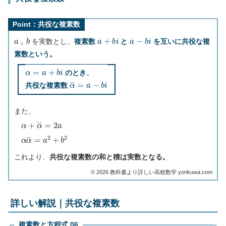
Point：共役な複素数
a
,
b
a
+
b
i
a
−
b
i
を実数とし、
複素数
と
を互いに共役な複
素数という。
α
=
a
+
b
i
のとき、
α
―
=
a
−
b
i
共役な複素数
また、
α
+
α
―
=
2
a
α
α
―
=
a
2
+
b
2
これより、
共役な複素数の和と積は実数となる。
©︎ 2026 教科書より詳しい高校数学 yorikuwa.com
詳しい解説｜共役な複素数
複素数と方程式 06