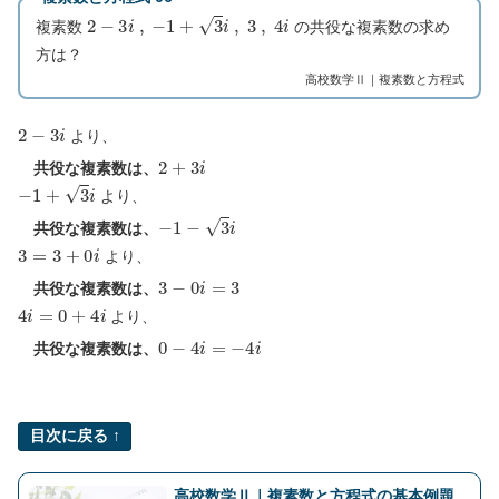
2
−
3
i
,
−
1
+
3
i
,
3
,
4
i
複素数
の共役な複素数の求め
方は？
高校数学Ⅱ｜複素数と方程式
2
−
3
i
より、
2
+
3
i
共役な複素数は、
−
1
+
3
i
より、
−
1
−
3
i
共役な複素数は、
3
=
3
+
0
i
より、
3
−
0
i
=
3
共役な複素数は、
4
i
=
0
+
4
i
より、
0
−
4
i
=
−
4
i
共役な複素数は、
目次に戻る ↑
高校数学Ⅱ｜複素数と方程式の基本例題