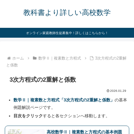
教科書より詳しい高校数学
オンライン家庭教師生徒募集中！詳しくはこちらから！
ホーム
数学Ⅱ｜複素数と方程式
3次方程式の2重解
と係数
3次方程式の2重解と係数
2026.01.29
数学Ⅱ｜複素数と方程式「3次方程式の2重解と係数」
の基本
例題解説ページです。
目次をクリック
すると各セクションへ移動します。
高校数学Ⅱ｜複素数と方程式の基本例題