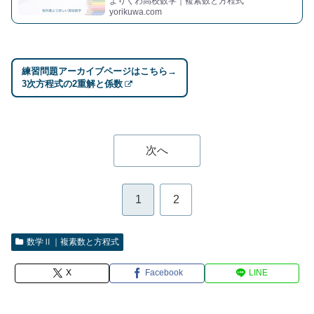
よりくわ高校数学｜複素数と方程式
yorikuwa.com
練習問題アーカイブページはこちら→
3次方程式の2重解と係数
次へ
1
2
数学Ⅱ｜複素数と方程式
X
Facebook
LINE