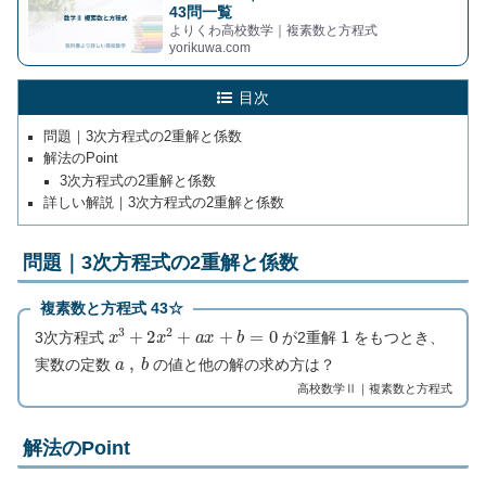
43問一覧
よりくわ高校数学｜複素数と方程式
yorikuwa.com
目次
問題｜3次方程式の2重解と係数
解法のPoint
3次方程式の2重解と係数
詳しい解説｜3次方程式の2重解と係数
問題｜3次方程式の2重解と係数
複素数と方程式 43☆
x
3
+
2
x
2
+
a
x
+
b
=
0
1
3次方程式
が2重解
をもつとき、
a
,
b
実数の定数
の値と他の解の求め方は？
高校数学Ⅱ｜複素数と方程式
解法のPoint