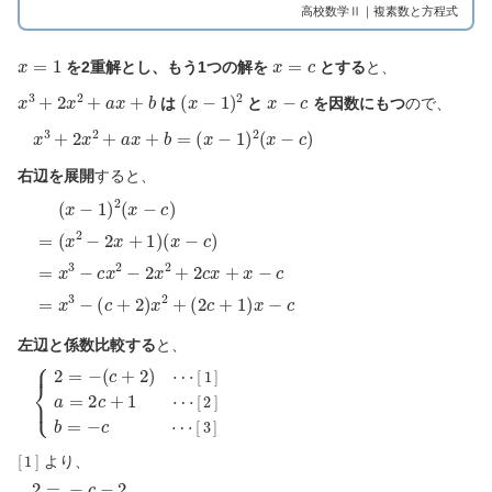
高校数学Ⅱ｜複素数と方程式
x
=
1
x
=
c
を2重解とし、もう1つの解を
とする
と、
x
3
+
2
x
2
+
a
x
+
b
(
x
−
1
)
2
x
−
c
は
と
を因数にもつ
ので、
x
3
+
2
x
2
+
a
x
+
b
=
(
x
−
1
)
2
(
x
−
c
)
右辺を展開
すると、
(
(
x
c
(
−
+
x
c
2
−
)
)
1
x
)
2
2
=
+
(
x
(
x
3
2
−
−
c
c
+
c
)
x
1
2
)
x
=
−
−
(
2
x
c
x
2
2
−
+
2
2
x
c
+
x
1
+
)
x
−
c
=
x
3
−
左辺と係数比較する
と、
{
[
[
1
2
2
]
]
a
b
=
=
=
−
2
−
(
c
c
c
+
+
2
1
⋯
)
[
⋯
3
⋯
]
[
1
]
より、