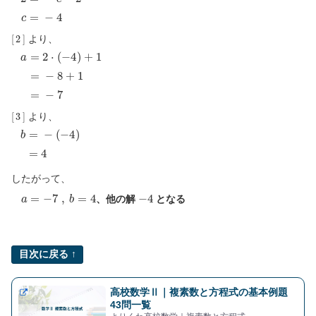
2
=
−
c
−
2
c
=
−
4
[
2
]
より、
a
=
2
⋅
(
−
4
)
+
1
=
−
8
+
1
=
−
7
[
3
]
より、
(
−
b
4
=
)
−
=
4
したがって、
a
=
−
7
,
b
=
4
−
4
、他の解
となる
目次に戻る ↑
高校数学Ⅱ｜複素数と方程式の基本例題
43問一覧