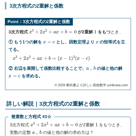
3次方程式の2重解と係数
Point：3次方程式の2重解と係数
x
3
+
2
x
2
+
a
x
+
b
=
0
1
3次方程式
が2重解
をもつ
とき、
x
=
c
x
① もう1つの解を
とし、因数定理より
の恒等式を立
てる。
x
3
+
2
x
2
+
a
x
+
b
=
(
x
−
1
)
2
(
x
−
c
)
a
,
b
② 右辺を展開して係数比較することで、
の値と他の解
x
=
c
を求める。
©︎ 2026 教科書より詳しい高校数学 yorikuwa.com
詳しい解説｜3次方程式の2重解と係数
複素数と方程式 43☆
x
3
+
2
x
2
+
a
x
+
b
=
0
1
3次方程式
が2重解
をもつとき、
a
,
b
実数の定数
の値と他の解の求め方は？