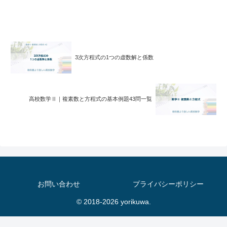
3次方程式の1つの虚数解と係数
高校数学Ⅱ｜複素数と方程式の基本例題43問一覧
お問い合わせ
プライバシーポリシー
© 2018-2026 yorikuwa.