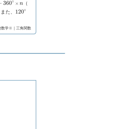
（
120
∘
？また、
校数学Ⅱ｜三角関数