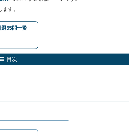
します。
題55問一覧
目次
360
∘
×
n