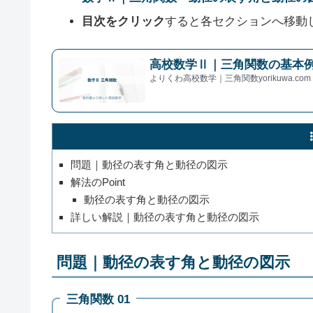
目次をクリック
すると各セクションへ移動
高校数学Ⅱ｜三角関数の基本例
よりくわ高校数学｜三角関数yorikuwa.com
問題｜動径の表す角と動径の図示
解法のPoint
動径の表す角と動径の図示
詳しい解説｜動径の表す角と動径の図示
問題｜動径の表す角と動径の図示
三角関数 01
(
1
)
280
∘
500
∘
−
140
∘
−
600
∘
α
+