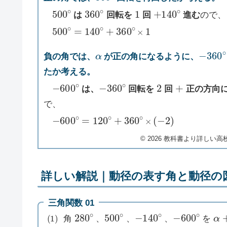
500
∘
360
∘
1
+
140
∘
は
回転を
回
進む
ので、
500
∘
=
140
∘
+
360
∘
×
1
α
−
360
負の角では、
が正の角になるように、
たか考える。
−
600
∘
−
360
∘
2
+
は、
回転を
回
正の方向
で、
−
600
∘
=
120
∘
+
360
∘
×
(
−
2
)
©︎ 2026 教科書より詳しい高校数
詳しい解説｜動径の表す角と動径の
三角関数 01
(
1
)
280
∘
500
∘
−
140
∘
−
600
∘
α
+
角
、
、
、
を