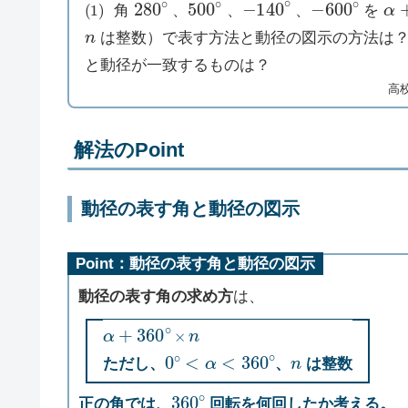
角
、
、
、
を
n
は整数）で表す方法と動径の図示の方法は
と動径が一致するものは？
高
解法のPoint
動径の表す角と動径の図示
Point：動径の表す角と動径の図示
動径の表す角の求め方
は、
α
+
360
∘
×
n
0
∘
<
α
<
360
∘
n
ただし、
、
は整数
360
∘
正の角では、
回転を何回したか考える。