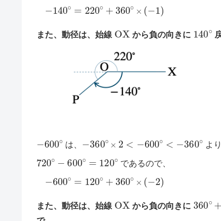
−
140
∘
=
220
∘
+
360
∘
×
(
−
1
)
O
X
140
∘
また、動径は、始線
から負の向きに
戻
−
600
∘
−
360
∘
×
2
<
−
600
∘
<
−
360
∘
は、
よ
720
∘
−
600
∘
=
120
∘
であるので、
−
600
∘
=
120
∘
+
360
∘
×
(
−
2
)
O
X
360
∘
また、動径は、始線
から負の向きに
で、