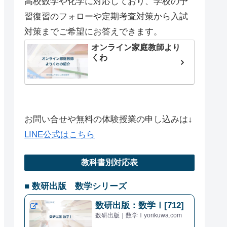
高校数学や化学に対応しており、学校の予
習復習のフォローや定期考査対策から入試
対策までご希望にお答えできます。
オンライン家庭教師より
くわ
お問い合せや無料の体験授業の申し込みは↓
LINE公式はこちら
教科書別対応表
■ 数研出版 数学シリーズ
数研出版：数学Ⅰ[712]
数研出版｜数学Ⅰyorikuwa.com