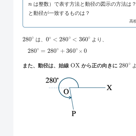
n
は整数）で表す方法と動径の図示の方法は
と動径が一致するものは？
高
280
∘
0
∘
<
280
∘
<
360
∘
は、
より、
280
∘
=
280
∘
+
360
∘
×
0
O
X
280
∘
また、動径は、始線
から正の向きに