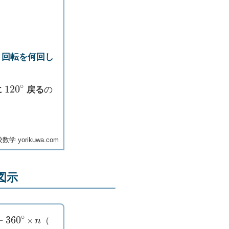
∘
回転を何回し
120
∘
に
戻る
の
学 yorikuwa.com
図示
360
∘
×
n
（