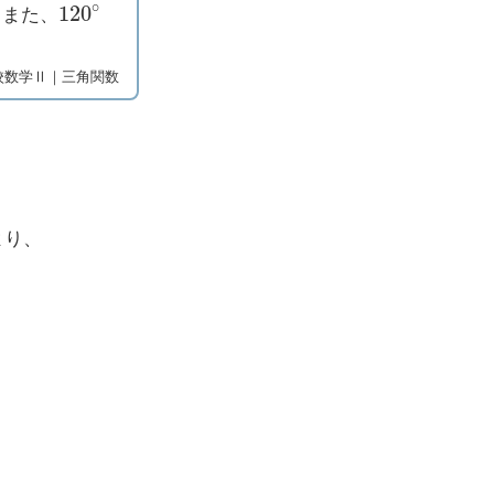
120
∘
？また、
校数学Ⅱ｜三角関数
より、