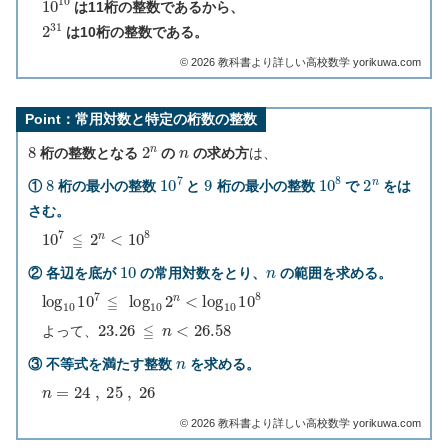
は11桁の整数であるから、
2
31
は10桁の整数である。
©︎ 2026 教科書より詳しい高校数学 yorikuwa.com
Point：常用対数と特定の桁数の整数
8
2
n
n
桁の整数となる
の
の求め方
は、
8
10
7
9
10
8
2
n
①
桁の最小の整数
と
桁の最小の整数
で
をは
さむ。
10
7
≦
2
n
<
10
8
10
n
② 各辺を底が
の常用対数をとり、
の範囲を求める。
log
10
10
7
≦
log
10
2
n
<
log
10
10
8
23.26
≦
n
<
26.58
よって、
n
③ 不等式を満たす整数
を求める。
n
=
24
,
25
,
26
©︎ 2026 教科書より詳しい高校数学 yorikuwa.com