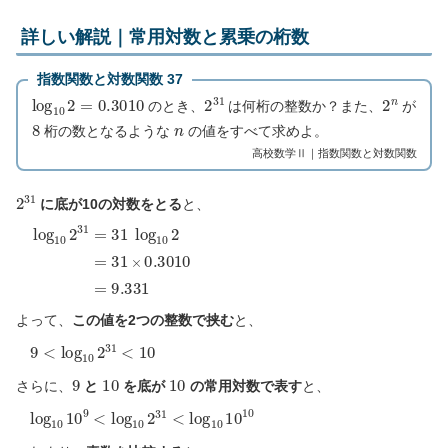
詳しい解説｜常用対数と累乗の桁数
指数関数と対数関数 37
log
10
2
=
0.3010
2
31
2
n
のとき、
は何桁の整数か？また、
が
8
n
桁の数となるような
の値をすべて求めよ。
高校数学Ⅱ｜指数関数と対数関数
2
31
に底が10の対数をとる
と、
log
10
2
31
=
31
log
10
2
=
31
×
0.3010
=
9.331
よって、
この値を2つの整数で挟む
と、
9
<
log
10
2
31
<
10
9
10
10
さらに、
と
を底が
の常用対数で表す
と、
log
10
10
9
<
log
10
2
31
<
log
10
10
10