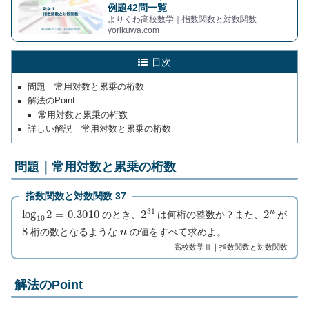
例題42問一覧
よりくわ高校数学｜指数関数と対数関数
yorikuwa.com
目次
問題｜常用対数と累乗の桁数
解法のPoint
常用対数と累乗の桁数
詳しい解説｜常用対数と累乗の桁数
問題｜常用対数と累乗の桁数
指数関数と対数関数 37
log
10
2
=
0.3010
2
31
2
n
のとき、
は何桁の整数か？また、
が
8
n
桁の数となるような
の値をすべて求めよ。
高校数学Ⅱ｜指数関数と対数関数
解法のPoint