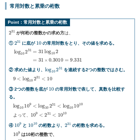
常用対数と累乗の桁数
Point：常用対数と累乗の桁数
2
31
が何桁の整数かの求め方
は、
2
31
10
①
に底が
の常用対数をとり、その値を求める。
log
10
2
31
=
31
log
10
2
=
31
×
0.3010
=
9.331
log
10
2
31
② 求めた値より、
を連続する2つの整数ではさむ。
9
<
log
10
2
31
<
10
10
③ 2つの整数を底が
の常用対数で表して、真数を比較す
る。
log
10
10
9
<
log
10
2
31
<
log
10
10
10
10
9
<
2
31
<
10
10
よって、
10
9
10
10
2
31
④
と
の桁数より、
の桁数を求める。
10
9
は10桁の整数で、
10
10