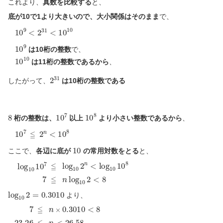
これより、
真数を比較する
と、
底が10で1より大きいので、大小関係はそのまま
で、
10
9
<
2
31
<
10
10
10
9
は10桁の整数
で、
10
10
は11桁の整数であるから
、
2
31
したがって、
は10桁の整数である
8
10
7
10
8
桁の整数は、
以上
より小さい整数であるから
、
10
7
≦
2
n
<
10
8
10
ここで、
各辺に底が
の常用対数をとる
と、
log
10
10
7
≦
log
10
2
n
<
log
10
10
8
7
≦
n
log
10
2
<
8
log
10
2
=
0.3010
より、
7
≦
n
×
0.3010
<
8
23.26
≦
n
<
26.58