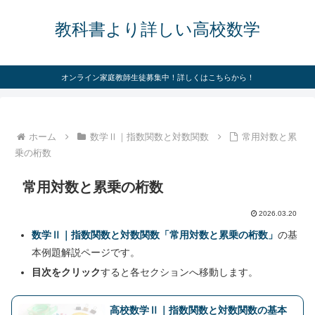
教科書より詳しい高校数学
オンライン家庭教師生徒募集中！詳しくはこちらから！
ホーム
数学Ⅱ｜指数関数と対数関数
常用対数と累
乗の桁数
常用対数と累乗の桁数
2026.03.20
数学Ⅱ｜指数関数と対数関数「常用対数と累乗の桁数」
の基
本例題解説ページです。
目次をクリック
すると各セクションへ移動します。
高校数学Ⅱ｜指数関数と対数関数の基本