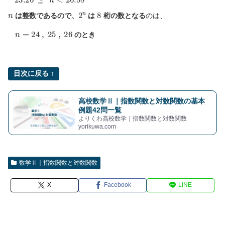
n
2
n
8
は整数であるので、
は
桁の数となる
のは、
n
=
24
,
25
,
26
のとき
目次に戻る ↑
高校数学Ⅱ｜指数関数と対数関数の基本
例題42問一覧
よりくわ高校数学｜指数関数と対数関数
yorikuwa.com
数学Ⅱ｜指数関数と対数関数
X
Facebook
LINE