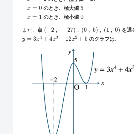
x
=
0
5
のとき、極大値
x
=
1
0
のとき、極小値
(
−
2
,
−
27
)
,
(
0
,
5
)
,
(
1
,
0
)
また、
点
を通
y
=
3
x
4
+
4
x
3
−
12
x
2
+
5
のグラフは
、