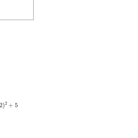
3
⋅
16
+
4
⋅
(
−
8
)
−
12
⋅
4
+
5
=
48
−
32
−
48
+
5
=
−
27