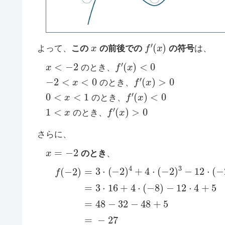
x
f
′
(
x
)
よって、
この
の前後での
の符号
は、
x
<
−
2
f
′
(
x
)
<
0
のとき、
−
2
<
x
<
0
f
′
(
x
)
>
0
のとき、
0
<
x
<
1
f
′
(
x
)
<
0
のとき、
1
<
x
f
′
(
x
)
>
0
のとき、
さらに、
x
=
−
2
のとき
、
f
(
−
2
)
=
3
⋅
(
−
2
)
4
+
4
⋅
(
−
2
)
3
−
12
⋅
(
−
2
)
2
+
5
=