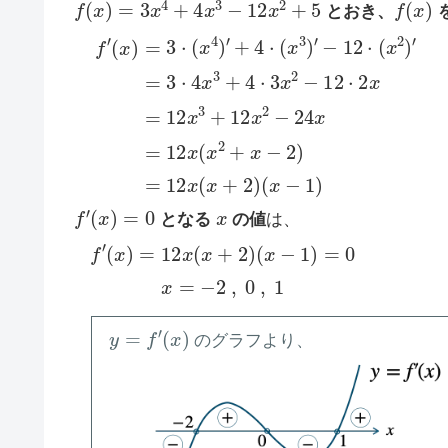
f
(
x
)
=
3
x
4
+
4
x
3
−
12
x
2
+
5
f
(
x
)
とおき、
−
(
x
12
−
f
′
(
1
⋅
x
(
)
)
x
=
2
3
)
⋅
′
(
x
=
4
)
3
′
+
⋅
4
4
x
⋅
3
(
x
+
3
4
)
⋅
′
3
x
2
−
12
⋅
2
x
=
12
x
3
+
f
′
(
x
)
=
0
x
となる
の値
は、
(
x
−
f
′
(
1
x
)
)
=
=
0
12
x
x
(
=
x
−
+
2
2
)
,
0
,
1
y
=
f
′
(
x
)
のグラフより、