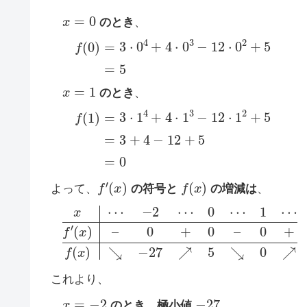
x
=
0
のとき
、
f
(
0
)
=
3
⋅
0
4
+
4
⋅
0
3
−
12
⋅
0
2
+
5
=
5
x
=
1
のとき
、
f
(
1
)
=
3
⋅
1
4
+
4
⋅
1
3
−
12
⋅
1
2
+
5
=
3
+
4
−
12
+
5
f
′
(
x
)
f
(
x
)
よって、
の符号と
の増減は
、
x
0
⋯
+
f
(
−
x
2
)
⋯
↘
−
0
27
⋯
1
↗
⋯
5
↘
f
′
(
0
x
↗
)
–
0
+
0
–
これより、
x
=
−
2
−
27
のとき、極小値