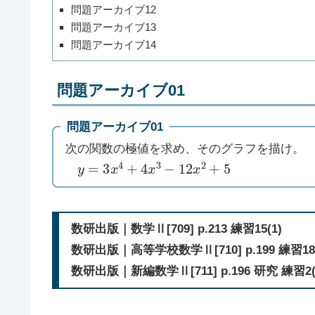
問題アーカイブ12
問題アーカイブ13
問題アーカイブ14
問題アーカイブ01
問題アーカイブ01
次の関数の極値を求め、そのグラフを描け。
y
=
3
x
4
+
4
x
3
−
12
x
2
+
5
数研出版｜数学Ⅱ[709] p.213 練習15(1)
数研出版｜高等学校数学Ⅱ[710] p.199 練習18(
数研出版｜新編数学Ⅱ[711] p.196 研究 練習2(