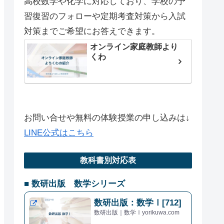
高校数学や化学に対応しており、学校の予
習復習のフォローや定期考査対策から入試
対策までご希望にお答えできます。
オンライン家庭教師より
くわ
お問い合せや無料の体験授業の申し込みは↓
LINE公式はこちら
教科書別対応表
■ 数研出版 数学シリーズ
数研出版：数学Ⅰ[712]
数研出版｜数学Ⅰyorikuwa.com