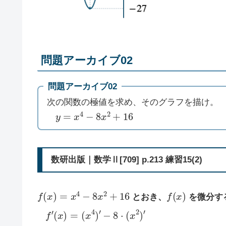
問題アーカイブ02
問題アーカイブ02
次の関数の極値を求め、そのグラフを描け。
y
=
x
4
−
8
x
2
+
16
数研出版｜数学Ⅱ[709] p.213 練習15(2)
f
(
x
)
=
x
4
−
8
x
2
+
16
f
(
x
)
とおき、
を微分す