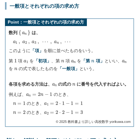
一般項とそれぞれの項の求め方
Point：一般項とそれぞれの項の求め方
{
a
n
}
数列
は、
a
1
,
a
2
,
a
3
,
⋯
,
a
n
,
⋯
このように
「項」
を順に並べたものをいう。
1
a
1
n
a
n
n
a
n
第
項
を
「初項」
、第
項
を
「第
項」
といい、
n
を
の式で表したものを
「一般項」
という。
a
n
n
各項を求める方法は、
の式の
に番号を代入すればよい。
a
n
=
2
n
−
1
例えば、
のとき、
n
=
1
a
1
=
2
⋅
1
−
1
=
1
のとき、
n
=
2
a
2
=
2
⋅
2
−
1
=
3
のとき、
©︎ 2025 教科書より詳しい高校数学 yorikuwa.com