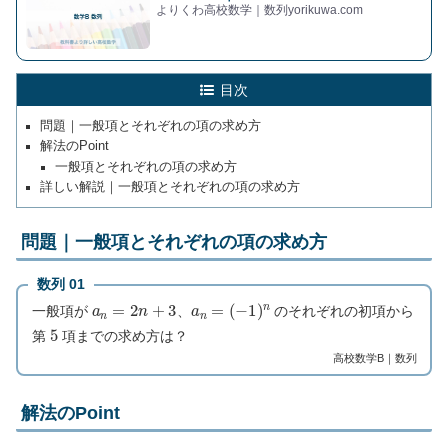
よりくわ高校数学｜数列yorikuwa.com
目次
問題｜一般項とそれぞれの項の求め方
解法のPoint
一般項とそれぞれの項の求め方
詳しい解説｜一般項とそれぞれの項の求め方
問題｜一般項とそれぞれの項の求め方
数列 01
a
n
=
2
n
+
3
a
n
=
(
−
1
)
n
一般項が
、
のそれぞれの初項から
5
第
項までの求め方は？
高校数学B｜数列
解法のPoint