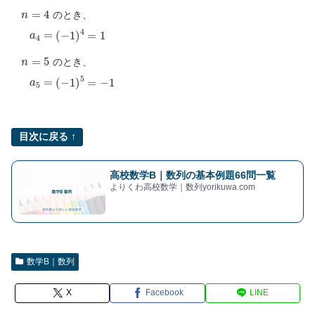
n
=
4
のとき、
a
4
=
(
−
1
)
4
=
1
n
=
5
のとき、
a
5
=
(
−
1
)
5
=
−
1
目次に戻る ↑
高校数学B｜数列の基本例題66問一覧
よりくわ高校数学｜数列yorikuwa.com
数学B｜数列
X
Facebook
LINE