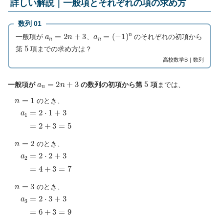
詳しい解説｜一般項とそれぞれの項の求め方
数列 01
a
n
=
2
n
+
3
a
n
=
(
−
1
)
n
一般項が
、
のそれぞれの初項から
5
第
項までの求め方は？
高校数学B｜数列
a
n
=
2
n
+
3
5
一般項が
の数列の初項から第
項
までは、
n
=
1
のとき、
a
1
=
2
⋅
1
+
3
=
2
+
3
=
5
n
=
2
のとき、
a
2
=
2
⋅
2
+
3
=
4
+
3
=
7
n
=
3
のとき、
a
3
=
2
⋅
3
+
3
=
6
+
3
=
9