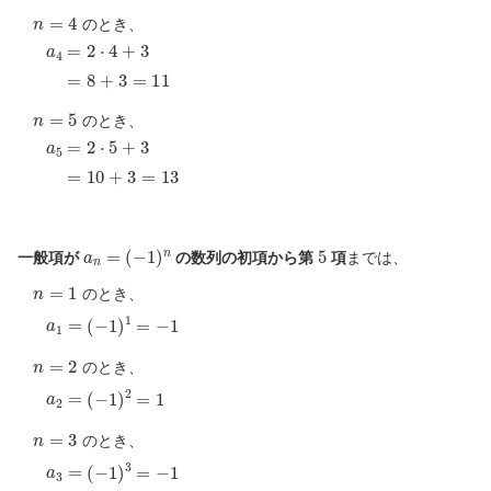
n
=
4
のとき、
a
4
=
2
⋅
4
+
3
=
8
+
3
=
11
n
=
5
のとき、
a
5
=
2
⋅
5
+
3
=
10
+
3
=
13
a
n
=
(
−
1
)
n
5
一般項が
の数列の初項から第
項
までは、
n
=
1
のとき、
a
1
=
(
−
1
)
1
=
−
1
n
=
2
のとき、
a
2
=
(
−
1
)
2
=
1
n
=
3
のとき、
a
3
=
(
−
1
)
3
=
−
1