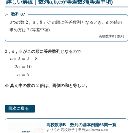
詳しい解説｜数列a,b,cが等差数列(等差中項)
数列 07
2
,
a
,
8
a
3つの数
がこの順に等差数列となるとき、
の値の
求め方は？(等差中項)
高校数学B｜数列
2
,
a
,
8
がこの順に等差数列となる
ので、
a
×
2
=
2
+
8
2
a
=
10
a
=
5
2
※ 真ん中の数の
倍は、両側の和と等しい。
目次に戻る ↑
高校数学B｜数列の基本例題66問一覧
よりくわ高校数学｜数列yorikuwa.com