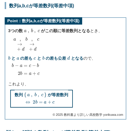
数列a,b,cが等差数列(等差中項)
Point：数列a,b,cが等差数列(等差中項)
a
,
b
,
c
3つの数
がこの順に等差数列となる
とき、
a
,
b
,
c
→
→
+
d
+
d
b
a
c
b
d
と
の差も
と
の差も公差
となる
ので、
b
−
a
=
c
−
b
2
b
=
a
+
c
これより、
{
a
,
b
,
c
}
数列
が等差数列
⇔
2
b
=
a
+
c
©︎ 2025 教科書より詳しい高校数学 yorikuwa.com