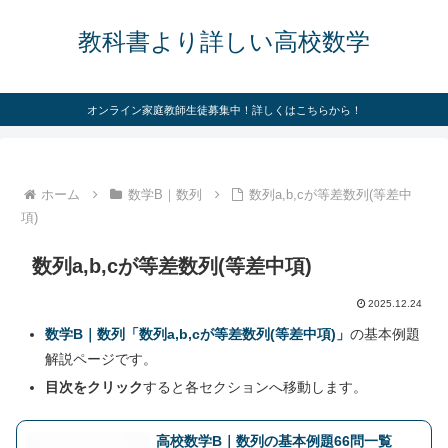
教科書より詳しい高校数学
オンライン家庭教師生徒募集中！詳しくはこちらから！
ホーム
数学B｜数列
数列a,b,cが等差数列(等差中
項)
数列a,b,cが等差数列(等差中項)
2025.12.24
数学B｜数列「数列a,b,cが等差数列(等差中項)」
の基本例題
解説ページです。
目次をクリック
すると各セクションへ移動します。
高校数学B｜数列の基本例題66問一覧