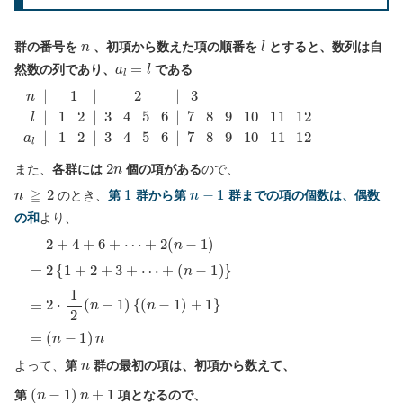
n
l
群の番号を
、初項から数えた項の順番を
とすると、数列は自
a
l
=
l
然数の列であり、
である
n
|
1
|
2
|
3
l
|
1
2
|
3
4
5
6
|
7
2
n
また、
各群には
個の項がある
ので、
n
≧
2
1
n
−
1
のとき、
第
群から第
群までの項の個数は、偶数
の和
より、
+
(
(
n
n
2
2
−
−
(
+
n
1
1
4
−
)
)
}
n
+
1
6
)
=
+
2
⋯
=
⋅
2
1
{
2
1
(
+
n
2
−
+
1
3
)
{
+
(
n
⋯
−
+
1
)
+
1
}
=
n
よって、
第
群の最初の項は、初項から数えて、
(
n
−
1
)
n
+
1
第
項となるので、