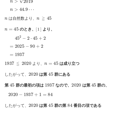
n
n
≧
45
は自然数より、
n
=
45
[
1
]
のとき、
より、
45
2
−
2
⋅
45
+
2
=
2025
−
90
+
2
=
1937
1937
≦
2020
n
=
45
より、
は成り立つ
2020
45
したがって、
は第
群にある
45
1937
2020
45
第
群の最初の項は
なので、
は第
群の、
2020
−
1937
+
1
=
84
2020
45
84
したがって、
は第
群の第
番目の項である