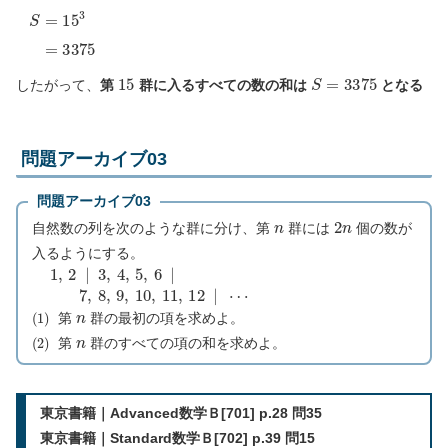
S
=
15
3
=
3375
15
S
=
3375
したがって、
第
群に入るすべての数の和は
となる
問題アーカイブ03
問題アーカイブ03
n
2
n
自然数の列を次のような群に分け、第
群には
個の数が
入るようにする。
1
,
2
|
3
,
4
,
5
,
6
|
7
,
8
,
9
,
10
,
11
,
12
|
⋯
(
1
)
n
第
群の最初の項を求めよ。
(
2
)
n
第
群のすべての項の和を求めよ。
東京書籍｜Advanced数学Ｂ[701] p.28 問35
東京書籍｜Standard数学Ｂ[702] p.39 問15