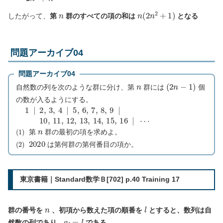
n
n
(
2
n
2
+
1
)
したがって、
第
群のすべての項の和は
となる
問題アーカイブ04
問題アーカイブ04
n
(
2
n
−
1
)
自然数の列を次のような群に分け、第
群には
個
の数が入るようにする。
1
|
2
,
3
,
4
|
5
,
6
,
7
,
8
,
9
|
10
,
11
,
12
,
13
,
14
,
15
,
16
|
(
1
)
n
第
群の最初の項を求めよ。
(
2
)
2020
は第何群の第何番目の項か。
東京書籍｜Standard数学Ｂ[702] p.40 Training 17
n
l
群の番号を
、初項から数えた項の順番を
とすると、数列は自
a
l
=
l
然数の列であり、
である