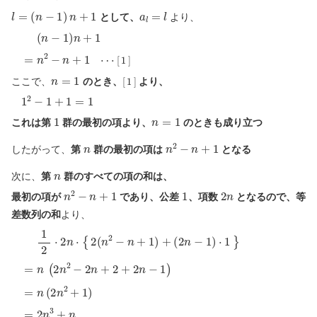
l
=
(
n
−
1
)
n
+
1
a
l
=
l
として、
より、
[
1
]
(
n
−
1
)
n
+
1
=
n
2
−
n
+
1
⋯
n
=
1
[
1
]
ここで、
のとき、
より、
1
2
−
1
+
1
=
1
1
n
=
1
これは第
群の最初の項より、
のときも成り立つ
n
n
2
−
n
+
1
したがって、
第
群の最初の項は
となる
n
次に、
第
群のすべての項の和は、
n
2
−
n
+
1
1
2
n
最初の項が
であり、公差
、項数
となるので、等
差数列の和
より、
(
2
1
n
2
−
⋅
1
2
)
n
⋅
1
⋅
{
}
2
(
n
=
2
n
−
(
2
n
n
+
2
1
−
)
+
2
n
+
2
+
2
n
−
1
)
=
n
(
2
n
2
+
1
)
=
2
n
3
+
n