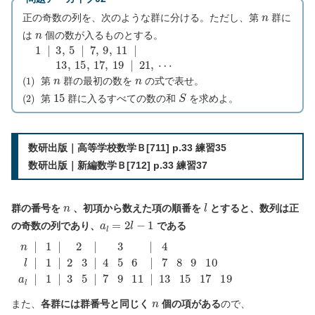
n
正の奇数の列を、次のような群に分ける。ただし、第
群に
n
は
個の数が入るものとする。
⋯
1
|
3
,
5
|
7
,
9
,
11
|
13
,
15
,
17
,
19
|
21
,
(
1
)
n
n
第
群の最初の数を
の式で表せ。
(
2
)
15
S
第
群に入るすべての数の和
を求めよ。
数研出版｜高等学校数学Ｂ[711] p.33 練習35
数研出版｜新編数学Ｂ[712] p.33 練習37
n
l
群の番号を
、初項から数えた項の順番を
とすると、数列は正
a
l
=
2
l
−
1
の奇数の列であり、
である
n
|
1
|
2
|
3
|
4
l
|
1
|
2
3
|
4
5
6
n
また、
各群には群番号と同じく
個の項がある
ので、