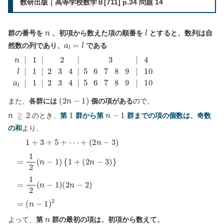
数研出版｜高等学校数学Ｂ[711] p.34 問題 14
n
l
群の番号を
、初項から数えた項の順番を
とすると、数列は自
a
l
=
l
然数の列であり、
である
n
|
1
|
2
|
3
|
4
l
|
1
|
2
3
(
2
n
−
1
)
また、
各群には
個の項がある
ので、
n
≧
2
1
n
−
1
のとき、
第
群から第
群までの項の個数は、奇数
の和
より、
(
(
(
2
2
n
1
n
n
−
+
−
−
1
3
3
3
)
2
+
)
)
}
5
+
=
=
⋯
1
1
2
+
2
(
n
(
n
−
−
1
1
)
{
)
1
(
2
+
n
−
2
)
=
n
よって、
第
群の最初の項は、初項から数えて、