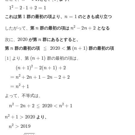
1
2
−
2
⋅
1
+
2
=
1
1
n
=
1
これは第
群の最初の項より、
のときも成り立つ
n
n
2
−
2
n
+
2
したがって、
第
群の最初の項は
となる
2020
n
次に、
が第
群にあるとすると、
n
≦
2020
<
(
n
+
1
)
第
群の最初の項
第
群の最初の項
[
1
]
(
n
+
1
)
より、第
群の最初の項は、
(
n
+
1
)
2
−
2
(
n
+
1
)
+
2
=
n
2
+
2
n
+
1
−
2
n
−
2
+
2
=
n
2
+
1
よって、不等式は、
n
2
−
2
n
+
2
≦
2020
<
n
2
+
1
n
2
+
1
>
2020
より、
n
2
>
2019
n
>
2019
n
>
44.9
⋯