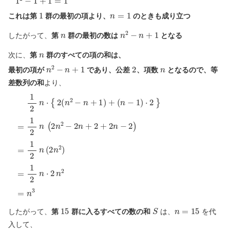
1
n
=
1
これは第
群の最初の項より、
のときも成り立つ
n
n
2
−
n
+
1
したがって、
第
群の最初の数は
となる
n
次に、
第
群のすべての項の和は、
n
2
−
n
+
1
2
n
最初の項が
であり、公差
、項数
となるので、等
差数列の和
より、
(
n
1
−
2
1
n
)
⋅
⋅
2
{
2
}
(
n
=
2
1
−
2
n
n
+
(
1
2
)
n
+
2
−
2
n
+
2
+
2
n
−
2
)
=
1
2
n
(
2
n
2
)
=
1
2
n
⋅
2
n
2
15
S
n
=
15
したがって、
第
群に入るすべての数の和
は、
を代
入して、