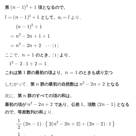
(
n
−
1
)
2
+
1
第
項となるので、
l
=
(
n
−
1
)
2
+
1
a
l
=
l
として、
より、
[
1
]
(
n
−
1
)
2
+
1
=
n
2
−
2
n
+
1
+
1
=
n
2
−
2
n
+
2
⋯
n
=
1
[
1
]
ここで、
のとき、
より、
1
2
−
2
⋅
1
+
2
=
1
1
n
=
1
これは第
群の最初の項より、
のときも成り立つ
n
n
2
−
2
n
+
2
したがって、
第
群の最初の自然数は
となる
n
次に、
第
群のすべての項の和は、
n
2
−
2
n
+
2
1
(
2
n
−
1
)
最初の項が
であり、公差
、項数
となる
ので、等差数列の和
より、