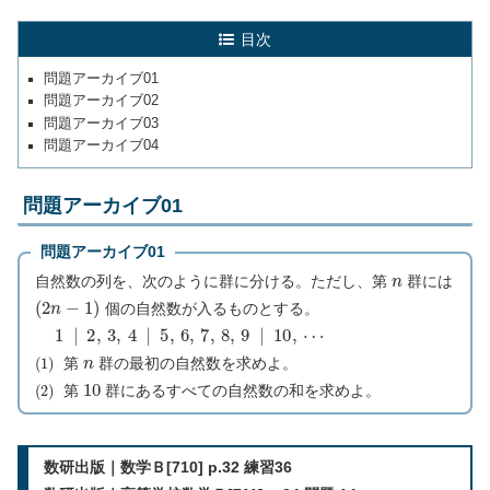
目次
問題アーカイブ01
問題アーカイブ02
問題アーカイブ03
問題アーカイブ04
問題アーカイブ01
問題アーカイブ01
n
自然数の列を、次のように群に分ける。ただし、第
群には
(
2
n
−
1
)
個の自然数が入るものとする。
1
|
2
,
3
,
4
|
5
,
6
,
7
,
8
,
9
|
10
,
⋯
(
1
)
n
第
群の最初の自然数を求めよ。
(
2
)
10
第
群にあるすべての自然数の和を求めよ。
数研出版｜数学Ｂ[710] p.32 練習36