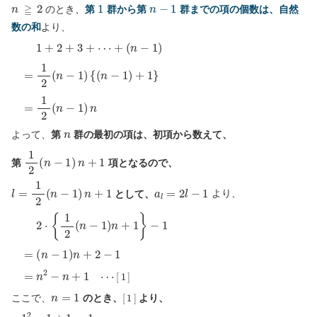
n
≧
2
1
n
−
1
のとき、
第
群から第
群までの項の個数は、自然
数の和
より、
(
{
n
(
n
1
−
−
+
1
1
2
)
)
+
+
3
=
1
+
1
}
⋯
2
(
=
+
n
1
−
2
1
(
)
n
−
1
)
n
n
よって、
第
群の最初の項は、初項から数えて、
1
2
(
n
−
1
)
n
+
1
第
項となるので、
l
=
1
2
(
n
−
1
)
n
+
1
a
l
=
2
l
−
1
として、
より、
(
n
2
−
⋅
1
{
)
1
n
2
+
(
n
2
−
−
1
1
)
n
+
=
1
n
}
2
−
−
1
n
+
1
=
⋯
[
1
]
n
=
1
[
1
]
ここで、
のとき、
より、
1
2
−
1
+
1
=
1