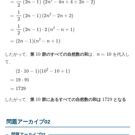
1
2
(
2
n
−
1
)
⋅
{
2
(
n
2
−
2
n
+
2
)
+
(
2
n
−
2
)
⋅
1
}
=
1
2
(
2
n
−
1
)
(
2
n
2
−
4
n
+
4
10
n
=
10
したがって、
第
群のすべての自然数の和
は、
を代入し
て、
(
10
(
2
2
⋅
−
10
10
−
+
1
1
)
)
=
19
⋅
91
=
1729
10
1729
したがって、
第
群にあるすべての自然数の和は
となる
問題アーカイブ02
問題アーカイブ02