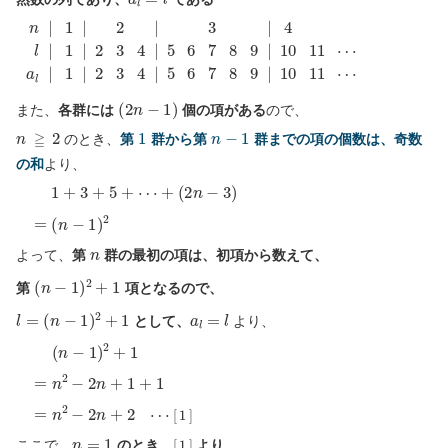
a
l
n
|
|
1
1
|
|
2
3
2
4
|
|
5
6
7
3
8
9
|
10
|
4
l
11
|
1
⋯
|
2
3
4
(
2
n
−
1
)
また、
各群には
個の項がある
ので、
n
≧
2
1
n
−
1
のとき、
第
群から第
群までの項の個数は、奇数
の和
より、
1
+
3
+
5
+
⋯
+
(
2
n
−
3
)
=
(
n
−
1
)
2
n
よって、
第
群の最初の項は、初項から数えて、
(
n
−
1
)
2
+
1
第
項となるので、
l
=
(
n
−
1
)
2
+
1
a
l
=
l
として、
より、
[
1
]
(
n
−
1
)
2
+
1
=
n
2
−
2
n
+
1
+
1
=
n
2
−
2
n
+
2
⋯
n
=
1
[
1
]
ここで、
のとき、
より、