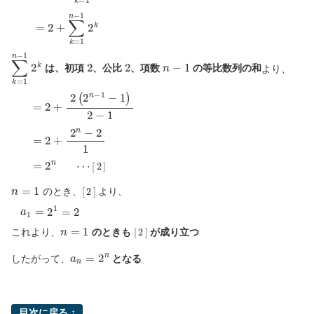
a
n
=
a
1
+
∑
k
=
1
n
−
1
b
k
=
2
+
∑
k
=
1
n
−
1
2
k
∑
k
=
1
n
−
1
2
k
2
2
n
−
1
は、初項
、公比
、項数
の等比数列の和
より、
[
2
]
=
2
+
2
(
2
n
−
1
−
1
)
2
−
1
=
2
+
2
n
−
2
1
=
2
n
⋯
n
=
1
[
2
]
のとき、
より、
a
1
=
2
1
=
2
n
=
1
[
2
]
これより、
のときも
が成り立つ
a
n
=
2
n
したがって、
となる
目次に戻る ↑