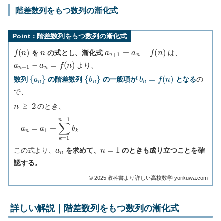
階差数列をもつ数列の漸化式
Point：階差数列をもつ数列の漸化式
f
(
n
)
n
a
n
+
1
=
a
n
+
f
(
n
)
を
の式とし、漸化式
は、
a
n
+
1
−
a
n
=
f
(
n
)
より、
{
a
n
}
{
b
n
}
b
n
=
f
(
n
)
数列
の階差数列
の一般項が
となる
の
で、
n
≧
2
のとき、
a
n
=
a
1
+
∑
k
=
1
n
−
1
b
k
a
n
n
=
1
この式より、
を求めて、
のときも成り立つことを確
認する。
©︎ 2025 教科書より詳しい高校数学 yorikuwa.com
詳しい解説｜階差数列をもつ数列の漸化式