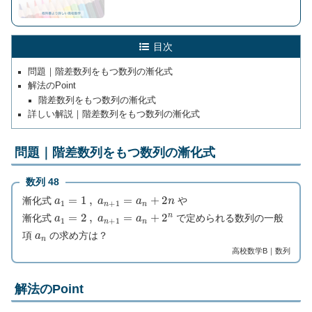
目次
問題｜階差数列をもつ数列の漸化式
解法のPoint
階差数列をもつ数列の漸化式
詳しい解説｜階差数列をもつ数列の漸化式
問題｜階差数列をもつ数列の漸化式
数列 48
a
1
=
1
,
a
n
+
1
=
a
n
+
2
n
漸化式
や
a
1
=
2
,
a
n
+
1
=
a
n
+
2
n
漸化式
で定められる数列の一般
a
n
項
の求め方は？
高校数学B｜数列
解法のPoint