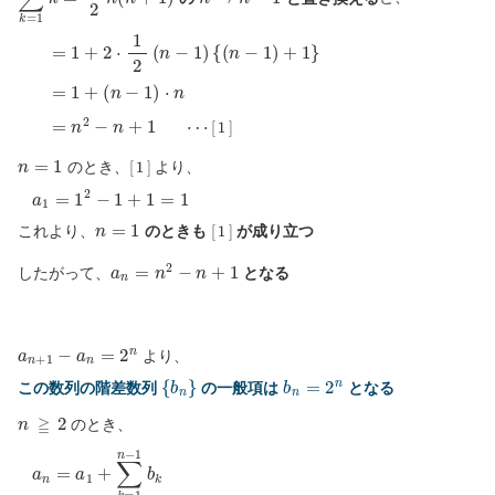
(
n
−
1
=
)
1
⋅
n
+
2
⋅
=
1
n
2
2
(
n
−
−
n
1
+
)
1
{
(
n
−
1
⋯
)
+
[
1
1
}
]
=
1
+
n
=
1
[
1
]
のとき、
より、
a
1
=
1
2
−
1
+
1
=
1
n
=
1
[
1
]
これより、
のときも
が成り立つ
a
n
=
n
2
−
n
+
1
したがって、
となる
a
n
+
1
−
a
n
=
2
n
より、
{
b
n
}
b
n
=
2
n
この数列の階差数列
の一般項は
となる
n
≧
2
のとき、