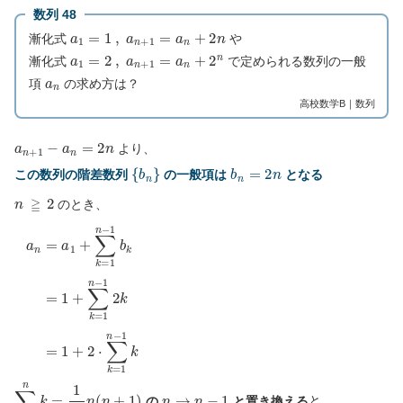
数列 48
a
1
=
1
,
a
n
+
1
=
a
n
+
2
n
漸化式
や
a
1
=
2
,
a
n
+
1
=
a
n
+
2
n
漸化式
で定められる数列の一般
a
n
項
の求め方は？
高校数学B｜数列
a
n
+
1
−
a
n
=
2
n
より、
{
b
n
}
b
n
=
2
n
この数列の階差数列
の一般項は
となる
n
≧
2
のとき、
a
n
=
a
1
+
∑
k
=
1
n
−
1
b
k
=
1
+
∑
k
=
1
n
−
1
2
k
=
1
+
2
⋅
∑
k
=
1
n
−
1
k
∑
k
=
1
n
k
=
1
2
n
(
n
+
1
)
n
→
n
−
1
の
と置き換える
と、