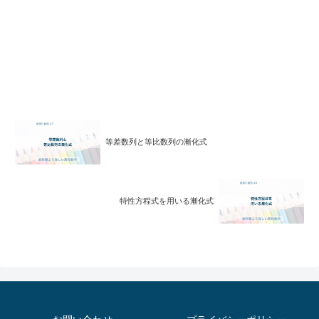
等差数列と等比数列の漸化式
特性方程式を用いる漸化式