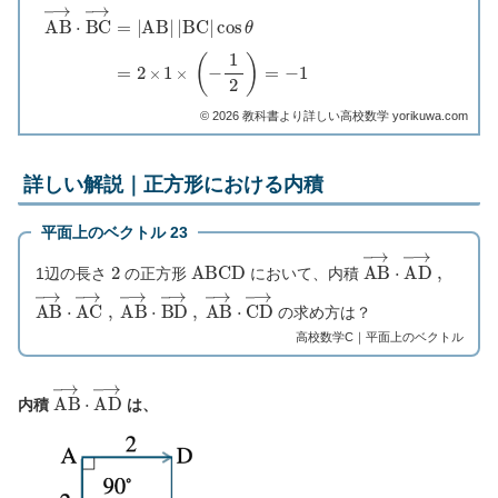
A
B
→
⋅
B
C
→
=
|
A
B
|
|
B
C
|
cos
θ
=
2
×
1
×
(
−
1
2
)
=
−
1
©︎ 2026 教科書より詳しい高校数学 yorikuwa.com
詳しい解説｜正方形における内積
平面上のベクトル 23
2
A
B
C
D
A
B
→
⋅
A
D
→
,
1辺の長さ
の正方形
において、内積
A
B
→
⋅
A
C
→
A
B
,
→
⋅
B
D
→
A
B
,
→
⋅
C
D
→
の求め方は？
高校数学C｜平面上のベクトル
A
B
→
⋅
A
D
→
内積
は、