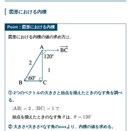
図形における内積
Point：図形における内積
図形における内積の値の求め方
は、
① 2つのベクトルの大きさと始点を揃えたときのなす角を調べ
る。
|
A
B
|
=
2
,
|
B
C
|
=
1
で
θ
θ
=
120
∘
始点を揃えたときのなす角
は、
② 大きさ×大きさ×なす角のcosより、内積の値を求める。