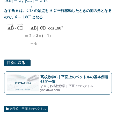
で、
θ
C
D
→
A
なす角
は、
の始点を
に平行移動したときの間の角となる
θ
=
180
∘
ので、
となる
A
B
→
⋅
C
D
→
=
|
A
B
|
|
C
D
|
cos
180
∘
=
2
×
2
×
(
−
1
)
=
−
4
目次に戻る ↑
高校数学C｜平面上のベクトルの基本例題
68問一覧
よりくわ高校数学｜平面上のベクトル
yorikuwa.com
数学C｜平面上のベクトル