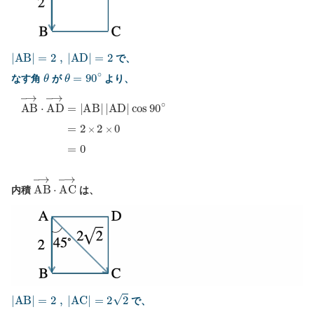
|
A
B
|
=
2
,
|
A
D
|
=
2
で、
θ
θ
=
90
∘
なす角
が
より、
A
B
→
⋅
A
D
→
=
|
A
B
|
|
A
D
|
cos
90
∘
=
2
×
2
×
0
=
0
A
B
→
⋅
A
C
→
内積
は、
|
A
B
|
=
2
,
|
A
C
|
=
2
2
で、