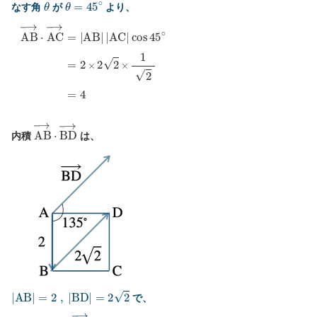
θ
θ
=
45
∘
なす角
が
より、
A
B
→
⋅
A
C
→
=
|
A
B
|
|
A
C
|
cos
45
∘
=
2
×
2
2
×
1
2
=
4
A
B
→
⋅
B
D
→
内積
は、
|
A
B
|
=
2
,
|
B
D
|
=
2
2
で、