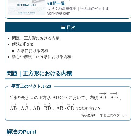
68問一覧
よりくわ高校数学｜平面上のベクトル
yorikuwa.com
目次
問題｜正方形における内積
解法のPoint
図形における内積
詳しい解説｜正方形における内積
問題｜正方形における内積
平面上のベクトル 23
2
A
B
C
D
A
B
→
⋅
A
D
→
,
1辺の長さ
の正方形
において、内積
A
B
→
⋅
A
C
→
A
B
,
→
⋅
B
D
→
A
B
,
→
⋅
C
D
→
の求め方は？
高校数学C｜平面上のベクトル
解法のPoint