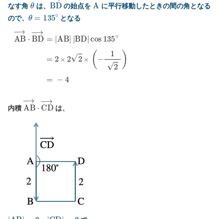
θ
B
D
→
A
なす角
は、
の始点を
に平行移動したときの間の角となる
θ
=
135
∘
ので、
となる
A
B
→
⋅
B
D
→
=
|
A
B
|
|
B
D
|
cos
135
∘
=
2
×
2
2
×
(
−
1
2
)
=
−
4
A
B
→
⋅
C
D
→
内積
は、
|
A
B
|
=
2
,
|
C
D
|
=
2