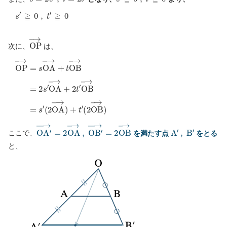
s
′
≧
0
,
t
′
≧
0
O
P
→
次に、
は、
O
P
→
=
s
O
A
→
+
t
O
B
→
=
2
s
′
O
A
→
+
2
t
′
O
B
→
=
s
′
(
2
O
A
→
)
O
A
′
→
=
2
O
A
→
,
O
B
′
→
=
2
O
B
→
A
′
,
B
′
ここで、
を満たす点
をとる
と、