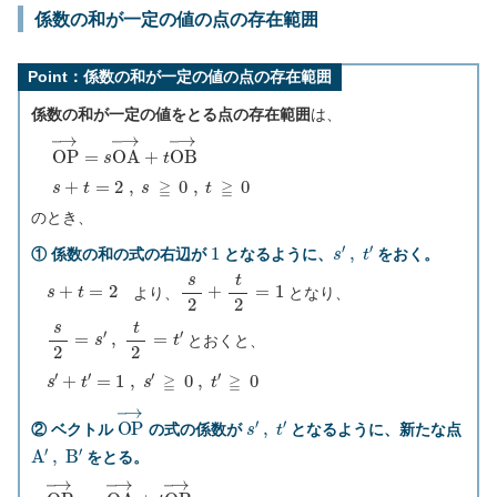
係数の和が一定の値の点の存在範囲
Point：係数の和が一定の値の点の存在範囲
係数の和が一定の値をとる点の存在範囲
は、
O
P
→
=
s
O
A
→
+
t
O
B
→
s
+
t
=
2
,
s
≧
0
,
t
≧
0
のとき、
1
s
′
,
t
′
① 係数の和の式の右辺が
となるように、
をおく。
s
+
t
=
2
s
2
+
t
2
=
1
より、
となり、
s
2
=
s
′
,
t
2
=
t
′
とおくと、
s
′
+
t
′
=
1
,
s
′
≧
0
,
t
′
≧
0
O
P
→
s
′
,
t
′
② ベクトル
の式の係数が
となるように、新たな点
A
′
,
B
′
をとる。