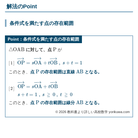
解法のPoint
条件式を満たす点の存在範囲
Point：条件式を満たす点の存在範囲
△
O
A
B
P
に対して、点
が
[
1
]
O
P
→
=
s
O
A
→
+
t
O
B
→
,
s
+
t
=
1
P
A
B
このとき、
点
の存在範囲は直線
となる。
[
2
]
O
P
→
=
s
O
A
→
+
t
O
B
→
s
+
t
=
1
,
s
≧
0
,
t
≧
0
P
A
B
このとき、
点
の存在範囲は線分
となる。
©︎ 2026 教科書より詳しい高校数学 yorikuwa.com