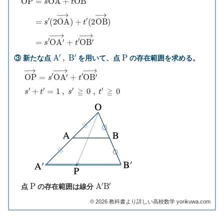
O
P
→
=
s
O
A
→
+
t
O
B
→
=
s
′
(
2
O
A
→
)
+
t
′
(
2
O
B
→
)
=
s
′
O
A
′
A
′
,
B
′
P
③ 新たな点
を用いて、点
の存在範囲を求める。
O
+
t
P
′
=
→
1
=
,
s
s
′
′
O
≧
A
0
′
→
,
+
t
′
t
≧
′
O
0
B
′
→
s
′
P
A
′
B
′
点
の存在範囲は線分
©︎ 2026 教科書より詳しい高校数学 yorikuwa.com