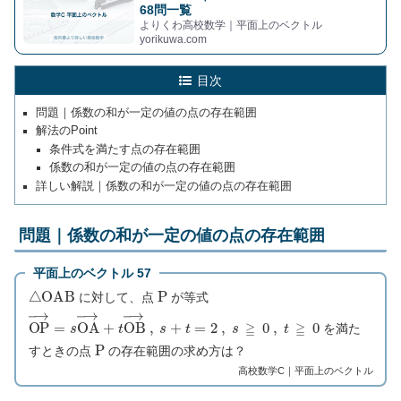
68問一覧
よりくわ高校数学｜平面上のベクトル
yorikuwa.com
目次
問題｜係数の和が一定の値の点の存在範囲
解法のPoint
条件式を満たす点の存在範囲
係数の和が一定の値の点の存在範囲
詳しい解説｜係数の和が一定の値の点の存在範囲
問題｜係数の和が一定の値の点の存在範囲
平面上のベクトル 57
△
O
A
B
P
に対して、点
が等式
O
P
→
=
s
O
A
→
+
t
O
B
→
,
s
+
t
=
2
,
s
≧
0
,
t
≧
0
を満た
P
すときの点
の存在範囲の求め方は？
高校数学C｜平面上のベクトル