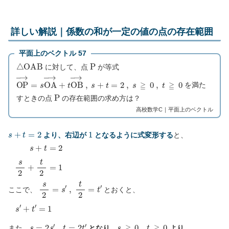
詳しい解説｜係数の和が一定の値の点の存在範囲
平面上のベクトル 57
△
O
A
B
P
に対して、点
が等式
O
P
→
=
s
O
A
→
+
t
O
B
→
,
s
+
t
=
2
,
s
≧
0
,
t
≧
0
を満た
P
すときの点
の存在範囲の求め方は？
高校数学C｜平面上のベクトル
s
+
t
=
2
1
より、右辺が
となるように式変形する
と、
s
+
t
=
2
s
2
+
t
2
=
1
s
2
=
s
′
,
t
2
=
t
′
ここで、
とおくと、
s
′
+
t
′
=
1
s
=
2
s
′
,
t
=
2
t
′
s
≧
0
,
t
≧
0
また、
となり、
より、