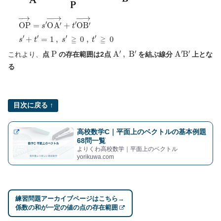
O
+
t
P
′
=
→
1
=
,
s
s
′
′
O
≧
A
0
′
→
,
+
t
′
t
≧
′
O
0
B
′
→
s
′
P
A
′
,
B
′
A
′
B
′
これより、
点
の存在範囲は2点
を結ぶ線分
上とな
る
目次に戻る ↑
高校数学C｜平面上のベクトルの基本例題
68問一覧
よりくわ高校数学｜平面上のベクトル
yorikuwa.com
練習問題アーカイブページはこちら→
係数の和が一定の値の点の存在範囲