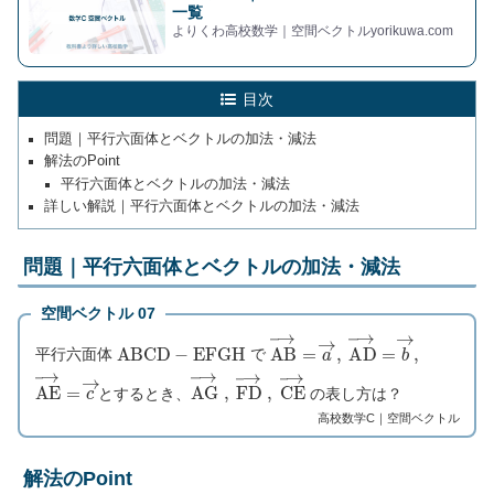
一覧
よりくわ高校数学｜空間ベクトルyorikuwa.com
目次
問題｜平行六面体とベクトルの加法・減法
解法のPoint
平行六面体とベクトルの加法・減法
詳しい解説｜平行六面体とベクトルの加法・減法
問題｜平行六面体とベクトルの加法・減法
空間ベクトル 07
A
B
C
D
−
E
F
G
H
A
B
→
=
a
→
A
,
D
→
=
b
→
,
平行六面体
で
A
E
→
=
c
→
A
G
→
F
,
D
→
C
,
E
→
とするとき、
の表し方は？
高校数学C｜空間ベクトル
解法のPoint