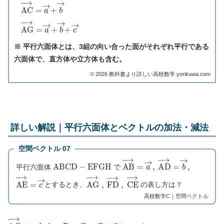
A
C
→
=
a
→
+
b
→
A
G
→
=
a
→
+
b
→
+
c
→
※ 平行六面体とは、3組の向い合った面がそれぞれ平行である
六面体で、直方体や立方体も含む。
©︎ 2026 教科書より詳しい高校数学 yorikuwa.com
詳しい解説｜平行六面体とベクトルの加法・減法
空間ベクトル 07
A
B
C
D
−
E
F
G
H
A
B
→
=
a
→
A
,
D
→
=
b
→
,
平行六面体
で
A
E
→
=
c
→
A
G
→
F
,
D
→
C
,
E
→
とするとき、
の表し方は？
高校数学C｜空間ベクトル
A
G
→
A
B
C
G