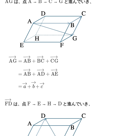
は、点
→
→
→
と進んでいき、
A
G
→
=
A
B
→
+
B
C
→
+
C
G
→
=
A
B
→
+
A
D
→
+
A
E
→
=
a
→
+
F
D
→
F
E
H
D
は、点
→
→
→
と進んでいき、