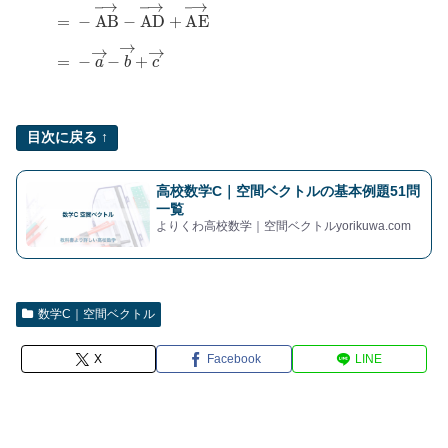
C
E
→
=
C
D
→
+
D
A
→
+
A
E
→
=
−
A
B
→
−
A
D
→
+
A
E
→
=
−
a
目次に戻る ↑
高校数学C｜空間ベクトルの基本例題51問
一覧
よりくわ高校数学｜空間ベクトルyorikuwa.com
数学C｜空間ベクトル
X
Facebook
LINE