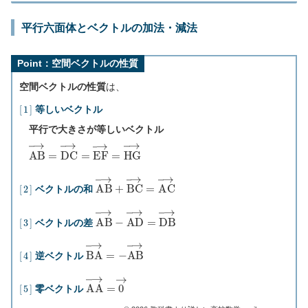
平行六面体とベクトルの加法・減法
Point：空間ベクトルの性質
空間ベクトルの性質
は、
[
1
]
等しいベクトル
平行で大きさが等しいベクトル
A
B
→
=
D
C
→
=
E
F
→
=
H
G
→
[
2
]
A
B
→
+
B
C
→
=
A
C
→
ベクトルの和
[
3
]
A
B
→
−
A
D
→
=
D
B
→
ベクトルの差
[
4
]
B
A
→
=
−
A
B
→
逆ベクトル
[
5
]
A
A
→
=
0
→
零ベクトル