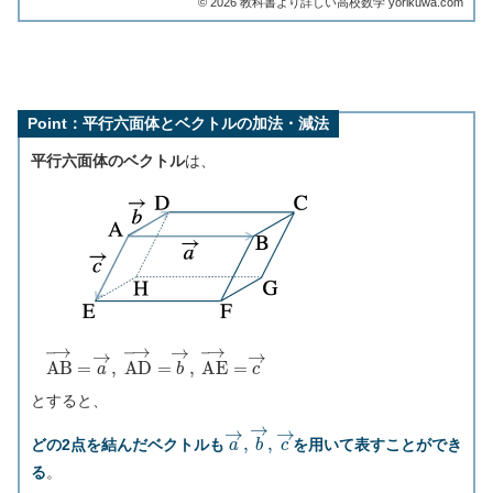
©︎ 2026 教科書より詳しい高校数学 yorikuwa.com
Point：平行六面体とベクトルの加法・減法
平行六面体のベクトル
は、
A
B
→
=
a
→
,
A
D
→
=
b
→
,
A
E
→
=
c
→
とすると、
a
→
,
b
→
,
c
→
どの2点を結んだベクトルも
を用いて表すことができ
る
。