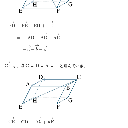
F
D
→
=
F
E
→
+
E
H
→
+
H
D
→
=
−
A
B
→
+
A
D
→
−
A
E
→
=
−
a
C
E
→
C
D
A
E
は、点
→
→
→
と進んでいき、