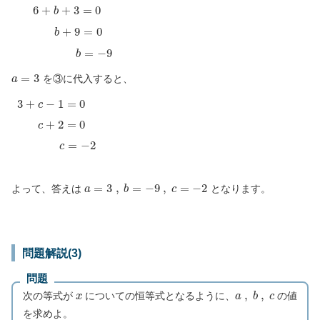
6
+
b
+
3
=
0
b
+
9
=
0
b
=
−
9
a
=
3
を③に代入すると、
3
+
c
−
1
=
0
c
+
2
=
0
c
=
−
2
a
=
3
,
b
=
−
9
,
c
=
−
2
よって、答えは
となります。
問題解説(3)
問題
x
a
,
b
,
c
次の等式が
についての恒等式となるように、
の値
を求めよ。