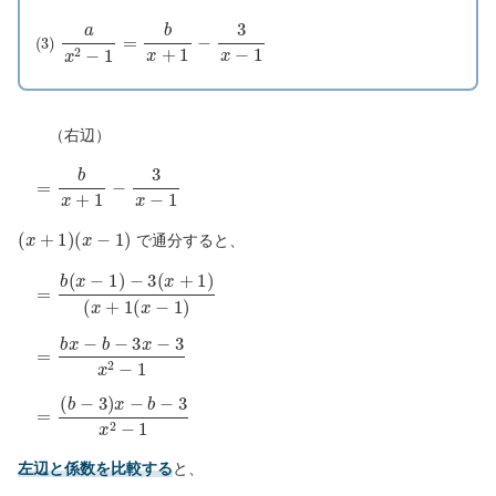
(
3
)
a
x
2
−
1
=
b
x
+
1
−
3
x
−
1
（右辺）
=
b
x
+
1
−
3
x
−
1
(
x
+
1
)
(
x
−
1
)
で通分すると、
=
b
(
x
−
1
)
−
3
(
x
+
1
)
(
x
+
1
(
x
−
1
)
=
b
x
−
b
−
3
x
−
3
x
2
−
1
=
(
b
−
3
)
x
−
b
−
3
x
2
−
1
左辺と係数を比較する
と、