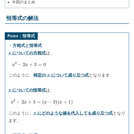
今回のまとめ
恒等式の解法
Point：恒等式
・方程式と恒等式
x
についての方程式
は、
x
2
−
2
x
+
3
=
0
x
このように、
特定の
について成り立つ式
となります。
x
についての恒等式
は、
x
2
−
2
x
+
3
=
(
x
−
3
)
(
x
+
1
)
x
このように、
にどのような値を代入しても成り立つ式
となり
ます。