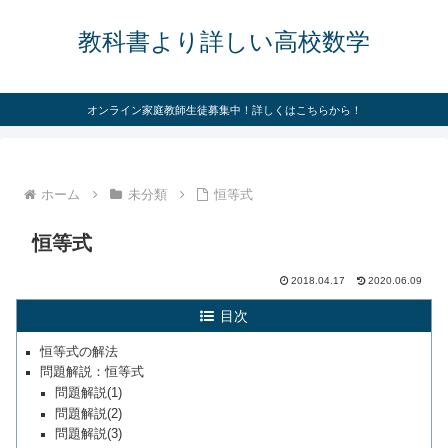
教科書より詳しい高校数学
オンライン家庭教師生徒募集中！詳しくはこちらから！
ホーム
未分類
恒等式
恒等式
2018.04.17
2020.06.09
目次
恒等式の解法
問題解説：恒等式
問題解説(1)
問題解説(2)
問題解説(3)