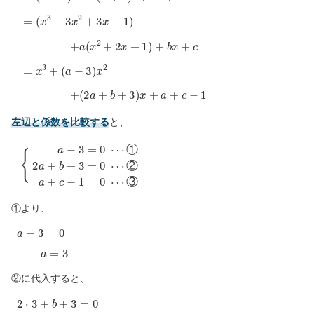
=
(
x
3
−
3
x
2
+
3
x
−
1
)
+
a
(
x
2
+
2
x
+
1
)
+
b
x
+
c
=
x
3
+
(
a
−
3
)
x
2
+
(
2
a
+
b
+
3
)
x
+
a
+
c
−
1
左辺と係数を比較する
と、
{
a
−
3
=
0
⋯
①
2
a
+
b
+
3
=
0
⋯
②
a
+
c
−
1
=
0
⋯
③
①
②
③
①より、
a
−
3
=
0
a
=
3
②に代入すると、
2
⋅
3
+
b
+
3
=
0