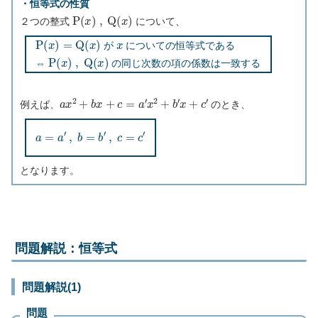
・恒等式の性質
P
(
x
)
,
Q
(
x
)
２つの整式
について、
P
(
x
)
=
Q
(
x
)
x
が
についての恒等式である
P
(
x
)
,
Q
(
x
)
⇔
の同じ次数の項の係数は一致する
a
x
2
+
b
x
+
c
=
a
′
x
2
+
b
′
x
+
c
′
例えば、
のとき、
a
=
a
′
,
b
=
b
′
,
c
=
c
′
となります。
問題解説：恒等式
問題解説(1)
問題