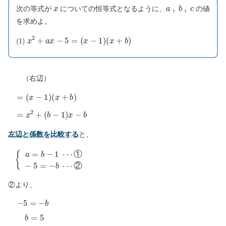
x
a
,
b
,
c
次の等式が
についての恒等式となるように、
の値
を求めよ。
(
1
)
x
2
+
a
x
−
5
=
(
x
−
1
)
(
x
+
b
)
（右辺）
=
(
x
−
1
)
(
x
+
b
)
=
x
2
+
(
b
−
1
)
x
−
b
左辺と係数を比較する
と、
{
a
=
b
−
1
⋯
①
−
5
=
−
b
⋯
②
①
②
②より、
−
5
=
−
b
b
=
5