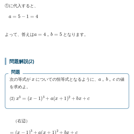
①に代入すると、
a
=
5
−
1
=
4
a
=
4
,
b
=
5
よって、答えは
となります。
問題解説(2)
問題
x
a
,
b
,
c
次の等式が
についての恒等式となるように、
の値
を求めよ。
(
2
)
x
3
=
(
x
−
1
)
3
+
a
(
x
+
1
)
2
+
b
x
+
c
（右辺）
=
(
x
−
1
)
3
+
a
(
x
+
1
)
2
+
b
x
+
c