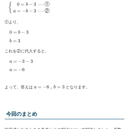
{
0
=
b
−
3
⋯
①
a
=
−
b
−
3
⋯
②
①
②
①より、
0
=
b
−
3
b
=
3
これを②に代入すると、
a
=
−
3
−
3
a
=
−
6
a
=
−
6
,
b
=
3
よって、答えは
となります。
今回のまとめ