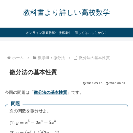
教科書より詳しい高校数学
オンライン家庭教師生徒募集中！詳しくはこちらから！
ホーム
数学Ⅲ：微分法
微分法の基本性質
微分法の基本性質
2018.05.25
2020.06.09
今回の問題は「
微分法の基本性質
」です。
問題
次の関数を微分せよ。
(
1
)
y
=
x
5
−
2
x
4
+
5
x
3
(
2
)
y
=
(
x
2
+
1
)
(
3
x
−
2
)