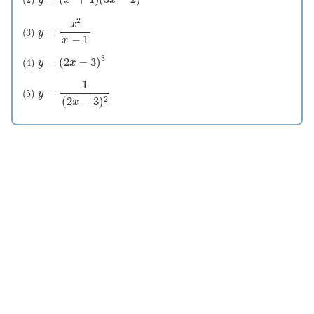
(
3
)
y
=
x
2
x
−
1
(
4
)
y
=
(
2
x
−
3
)
3
(
5
)
y
=
1
(
2
x
−
3
)
2