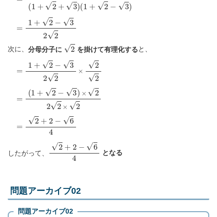
2
次に、
分母分子に
を掛けて有理化する
と、
(
1
=
+
1
2
+
−
2
3
−
)
×
3
2
2
2
2
2
×
×
2
2
2
=
=
2
+
2
−
6
4
2
+
2
−
6
4
したがって、
となる
問題アーカイブ02
問題アーカイブ02