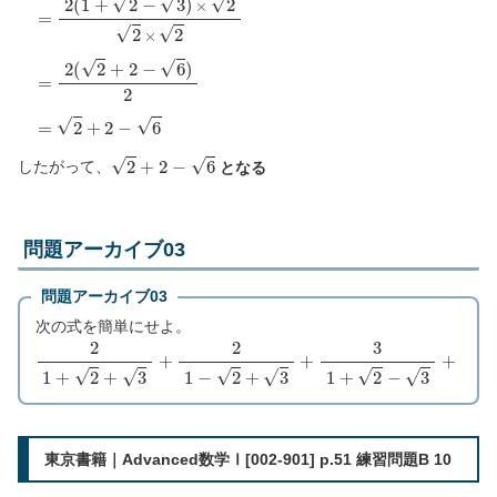
=
2
(
1
+
2
−
3
)
2
×
2
2
=
2
(
1
+
2
−
3
)
×
2
2
×
2
=
2
(
2
+
2
−
6
)
2
=
2
+
2
2
+
2
−
6
したがって、
となる
問題アーカイブ03
問題アーカイブ03
次の式を簡単にせよ。
2
1
+
2
+
3
+
2
1
−
2
+
3
+
3
1
+
2
−
3
+
3
1
−
2
−
3
東京書籍｜Advanced数学Ⅰ[002-901] p.51 練習問題B 10