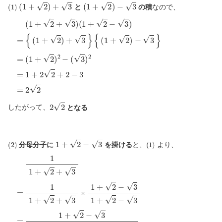
(
1
)
(
1
+
2
)
+
3
(
1
+
2
)
−
3
と
の積
なので、
{
(
(
1
1
(
+
1
+
2
+
2
)
2
)
2
−
+
−
3
3
(
}
3
)
(
)
1
2
=
+
2
=
−
1
3
+
)
2
2
=
+
{
2
(
1
−
+
3
2
)
+
=
3
2
}
2
2
2
したがって、
となる
(
2
)
1
+
2
−
3
(
1
)
分母分子に
を掛ける
と、
より、
(
1
1
+
1
2
+
−
2
3
+
)
3
=
1
=
+
1
2
1
−
+
3
2
2
+
2
3
×
1
+
2
−
3
1
+
2
−
3
=
1
+
2
−
3
(
1
+
2
+
3
)