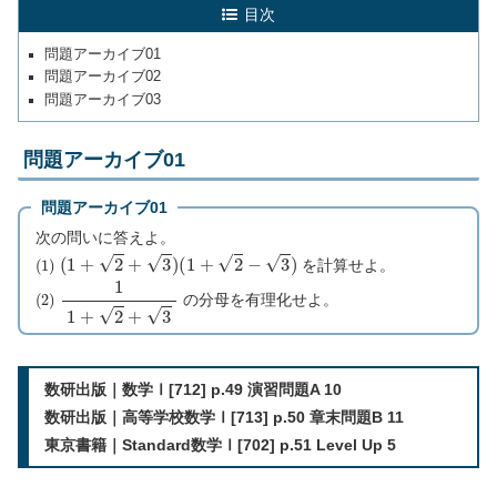
目次
問題アーカイブ01
問題アーカイブ02
問題アーカイブ03
問題アーカイブ01
問題アーカイブ01
次の問いに答えよ。
(
1
)
(
1
+
2
+
3
)
(
1
+
2
−
3
)
を計算せよ。
(
2
)
1
1
+
2
+
3
の分母を有理化せよ。
数研出版｜数学Ⅰ[712] p.49 演習問題A 10
数研出版｜高等学校数学Ⅰ[713] p.50 章末問題B 11
東京書籍｜Standard数学Ⅰ[702] p.51 Level Up 5