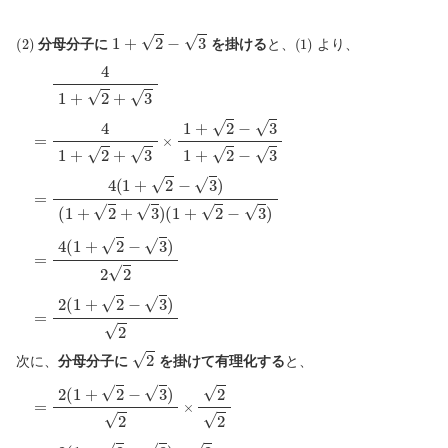
(
2
)
1
+
2
−
3
(
1
)
分母分子に
を掛ける
と、
より、
(
1
4
+
1
2
+
+
2
3
+
)
(
3
1
+
2
=
−
4
3
1
)
+
2
+
=
3
4
×
(
1
1
+
+
2
2
−
−
3
3
)
1
2
+
2
2
−
=
3
2
(
1
=
+
4
2
(
1
−
+
3
2
)
2
−
3
)
2
次に、
分母分子に
を掛けて有理化する
と、