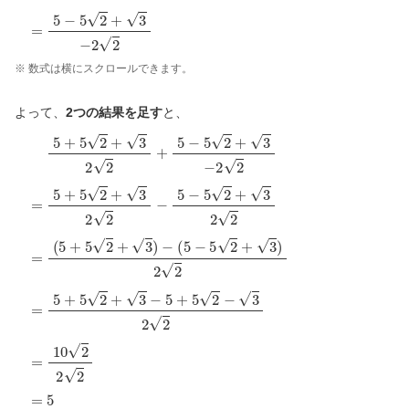
※ 数式は横にスクロールできます。
よって、
2つの結果を足す
と、
5
+
5
2
+
3
2
2
+
5
−
5
2
+
3
−
2
2
=
5
+
5
2
+
3
2
2
−
5
−
5
2
+
3
2
2
=
(
5
+
5