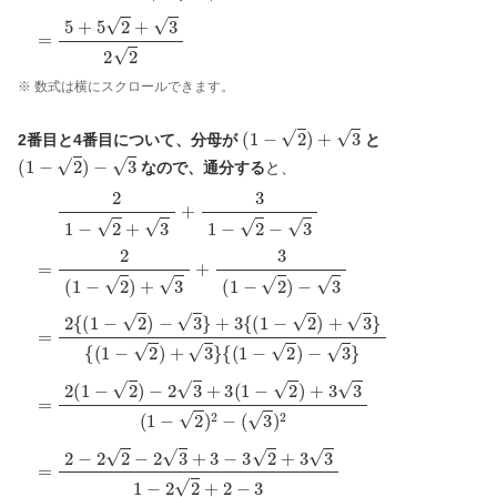
※ 数式は横にスクロールできます。
(
1
−
2
)
+
3
2番目と4番目について、分母が
と
(
1
−
2
)
−
3
なので、通分する
と、
2
1
−
2
+
3
+
3
1
−
2
−
3
=
2
(
1
−
2
)
+
3
+
3
(
1
−
2
)
−
3
=
2
{
(
1
−
2
)
−
3
}
+
3