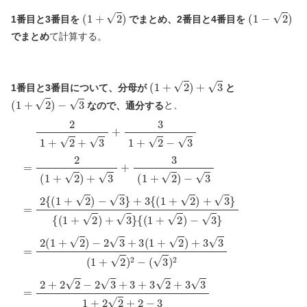
(
1
+
2
)
(
1
−
2
)
1番目と3番目を
でまとめ、2番目と4番目を
でまとめ
て計算する。
(
1
+
2
)
+
3
1番目と3番目について、分母が
と
(
1
+
2
)
−
3
なので、通分する
と、
2
1
+
2
+
3
+
3
1
+
2
−
3
=
2
(
1
+
2
)
+
3
+
3
(
1
+
2
)
−
3
=
2
{
(
1
+
2
)
−
3
}
+
3