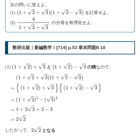
次の問いに答えよ。
(
1
)
(
1
+
2
+
3
)
(
1
+
2
−
3
)
を計算せよ。
(
2
)
4
1
+
2
+
3
の分母を有理化せよ。
数研出版｜新編数学Ⅰ[714] p.53 章末問題B 10
(
1
)
(
1
+
2
)
+
3
(
1
+
2
)
−
3
と
の積
なので、
{
(
(
1
1
(
+
1
+
2
+
2
)
2
)
2
−
+
−
3
3
(
}
3
)
(
)
1
2
=
+
2
=
−
1
3
+
)
2
2
=
+
{
2
(
1
−
+
3
2
)
+
=
3
2
}
2
2
2
したがって、
となる