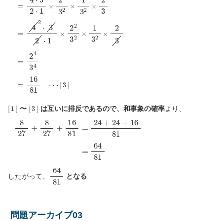
[
3
]
4
C
2
×
(
2
3
)
2
×
(
1
3
)
2
×
2
3
=
4
⋅
3
2
⋅
1
×
2
2
3
2
×
1
3
2
×
2
3
=
4
2
⋅
3
2
⋅
[
1
]
[
3
]
〜
は互いに排反であるので、和事象の確率
より、
8
27
+
8
27
+
16
81
=
24
+
24
+
16
81
=
64
81
64
81
したがって、
となる
問題アーカイブ03