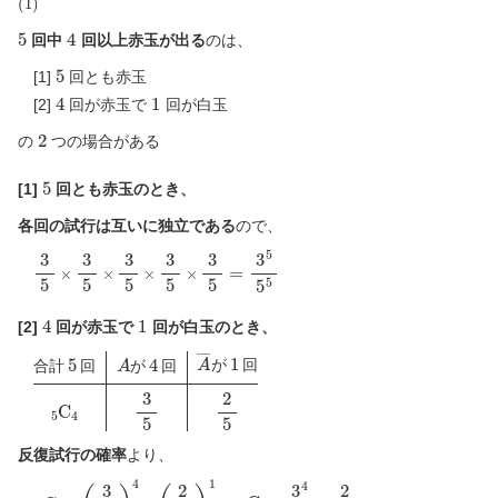
5
4
回中
回以上赤玉が出る
のは、
5
[1]
回とも赤玉
4
1
[2]
回が赤玉で
回が白玉
2
の
つの場合がある
5
[1]
回とも赤玉のとき、
各回の試行は互いに独立である
ので、
3
5
×
3
5
×
3
5
×
3
5
×
3
5
=
3
5
5
5
4
1
[2]
回が赤玉で
回が白玉のとき、
合
5
C
計
4
3
5
5
回
2
5
A
が
4
回
A
―
が
1
回
が
回
合
計
回
が
回
反復試行の確率
より、