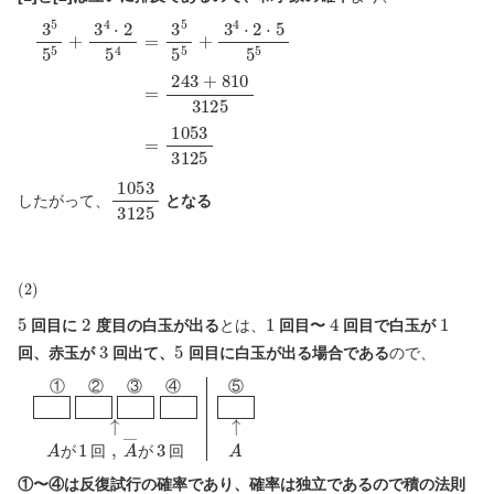
3
5
5
5
+
3
4
⋅
2
5
4
=
3
5
5
5
+
3
4
⋅
2
⋅
5
5
5
=
243
+
810
3125
=
1053
3
1053
3125
したがって、
となる
(
2
)
5
2
1
4
1
回目に
度目の白玉が出る
とは、
回目〜
回目で白玉が
3
5
回、赤玉が
回出て、
回目に白玉が出る場合である
ので、
①
②
③
④
⑤
①
が
1
回
②
,
A
―
③
が
3
回
④
A
⑤
000
000
000
000
000
↑
↑
A
が
回
が
回
①〜④は反復試行の確率であり、確率は独立であるので積の法則