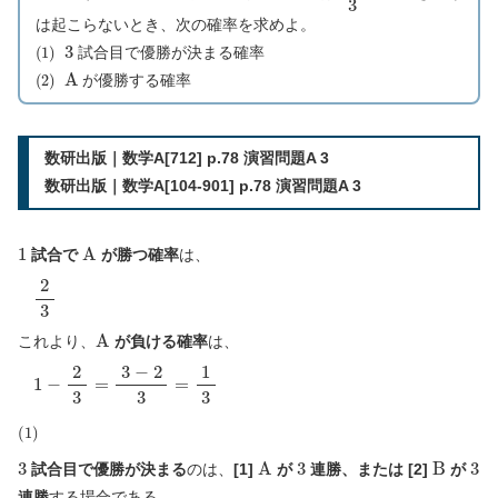
は起こらないとき、次の確率を求めよ。
(
1
)
3
試合目で優勝が決まる確率
(
2
)
A
が優勝する確率
数研出版｜数学A[712] p.78 演習問題A 3
数研出版｜数学A[104-901] p.78 演習問題A 3
1
A
試合で
が勝つ確率
は、
2
3
A
これより、
が負ける確率
は、
1
−
2
3
=
3
−
2
3
=
1
3
(
1
)
3
A
3
B
3
試合目で優勝が決まる
のは、
[1]
が
連勝、または [2]
が
連勝
する場合である