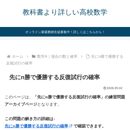
教科書より詳しい高校数学
オンライン家庭教師生徒募集中！詳しくはこちらから！
ホーム
数学A｜場合の数と確率
先にn勝で優勝する
反復試行の確率
先にn勝で優勝する反復試行の確率
2026.05.02
このページは、
「先にn勝で優勝する反復試行の確率」の練習問題
アーカイブページ
となります。
この問題の解き方の詳細は↓
先にn勝で優勝する反復試行の確率
で確認できます。