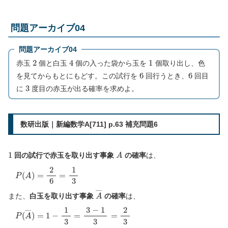
問題アーカイブ04
問題アーカイブ04
2
4
1
赤玉
個と白玉
個の入った袋から玉を
個取り出し、色
6
6
を見てからもとにもどす。この試行を
回行うとき、
回目
3
に
度目の赤玉が出る確率を求めよ。
数研出版｜新編数学A[711] p.63 補充問題6
1
A
回の試行で赤玉を取り出す事象
の確率
は、
P
(
A
)
=
2
6
=
1
3
A
―
また、
白玉を取り出す事象
の確率
は、
P
(
A
―
)
=
1
−
1
3
=
3
−
1
3
=
2
3