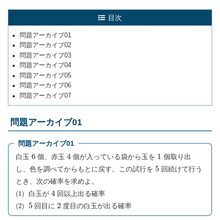
目次
問題アーカイブ01
問題アーカイブ02
問題アーカイブ03
問題アーカイブ04
問題アーカイブ05
問題アーカイブ06
問題アーカイブ07
問題アーカイブ01
問題アーカイブ01
6
4
1
白玉
個、赤玉
個が入っている袋から玉を
個取り出
5
し、色を調べてからもとに戻す。この試行を
回続けて行う
とき、次の確率を求めよ。
(
1
)
4
白玉が
回以上出る確率
(
2
)
5
2
回目に
度目の白玉が出る確率