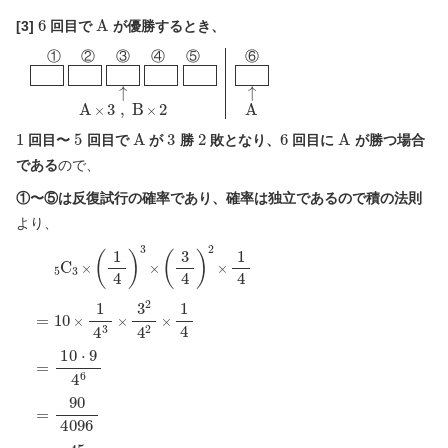
6
A
[3]
回目で
が優勝するとき、
①
②
③
④
⑤
⑥
①
②
③
④
⑤
⑥
000
000
000
000
000
000
↑
↑
A
1
5
A
3
2
6
A
回目〜
回目で
が
勝
敗となり、
回目に
が勝つ場合
である
ので、
①〜⑤は反復試行の確率であり、確率は独立であるので積の法則
より、
[
3
]
5
C
3
×
(
1
4
)
3
×
(
3
4
)
2
×
1
4
=
10
×
1
4
3
×
3
2
4
2
×
1
4
=
10
⋅
9
4
6
=