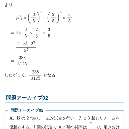
より、
4
C
1
×
(
3
5
)
1
×
(
2
5
)
3
×
3
5
=
4
×
3
5
×
2
3
5
3
×
3
5
=
4
⋅
3
2
⋅
2
3
5
5
=
288
3125
したがって、
となる
問題アーカイブ02
問題アーカイブ02
A
B
2
3
、
の
つのチームが試合を行い、先に
勝したチームを
1
A
2
3
優勝とする。
回の試合で
が勝つ確率は
で、引き分け