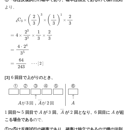
より、
[
2
]
4
C
3
×
(
2
3
)
3
×
(
1
3
)
1
×
2
3
=
4
×
2
3
3
3
×
1
3
×
2
3
=
4
⋅
2
4
3
5
=
64
6
[3]
回目で上がりのとき、
①
②
③
④
⑤
⑥
①
が
3
回
②
,
A
―
③
が
2
回
④
A
⑤
⑥
000
000
000
000
000
000
↑
↑
A
が
回
が
回
1
5
A
3
A
―
2
6
A
回目〜
回目で
が
回、
が
回となり、
回目に
が起
こる場合である
ので、
①〜⑤は反復試行の確率であり、確率は独立であるので積の法則