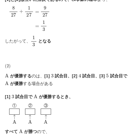
8
27
+
1
27
=
9
27
=
1
3
1
3
したがって、
となる
(
2
)
A
3
4
5
が優勝する
のは、
[1]
試合目、[2]
試合目、[3]
試合目で
A
が優勝
する場合がある
3
A
[1]
試合目で
が優勝するとき、
①
②
③
①
②
③
000
000
000
↑
↑
↑
A
A
A
A
すべて
が勝つ
ので、