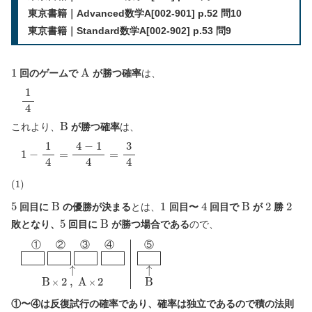
東京書籍｜Advanced数学A[002-901] p.52 問10
東京書籍｜Standard数学A[002-902] p.53 問9
1
A
回のゲームで
が勝つ確率
は、
1
4
B
これより、
が勝つ確率
は、
1
−
1
4
=
4
−
1
4
=
3
4
(
1
)
5
B
1
4
B
2
2
回目に
の優勝が決まる
とは、
回目〜
回目で
が
勝
5
B
敗となり、
回目に
が勝つ場合である
ので、
①
②
③
④
⑤
①
②
③
④
⑤
000
000
000
000
000
↑
↑
B
×
2
,
A
×
2
B
①〜④は反復試行の確率であり、確率は独立であるので積の法則