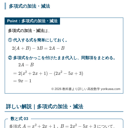
多項式の加法・減法
Point：多項式の加法・減法
多項式の加法・減法
は、
① 代入する式を簡単にしておく。
2
(
A
+
B
)
−
3
B
=
2
A
−
B
② 多項式をかっこを付けたまま代入し、同類項をまとめる。
2
A
−
B
=
2
(
x
2
+
2
x
+
1
)
−
(
2
x
2
−
5
x
+
3
)
=
9
x
−
1
©︎ 2026 教科書より詳しい高校数学 yorikuwa.com
詳しい解説｜多項式の加法・減法
数と式 03
A
=
x
2
+
2
x
+
1
,
B
=
2
x
2
−
5
x
+
3
多項式
について、