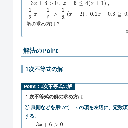
1
2
x
−
1
6
>
1
3
(
x
−
2
)
,
0.1
x
−
0.3
≧
0.4
解の求め方は？
解法のPoint
1次不等式の解
Point：1次不等式の解
１次不等式の解の求め方
は、
x
① 展開などを用いて、
の項を左辺に、定数項
する。
−
3
x
+
6
>
0
−
3
x
>
−
6