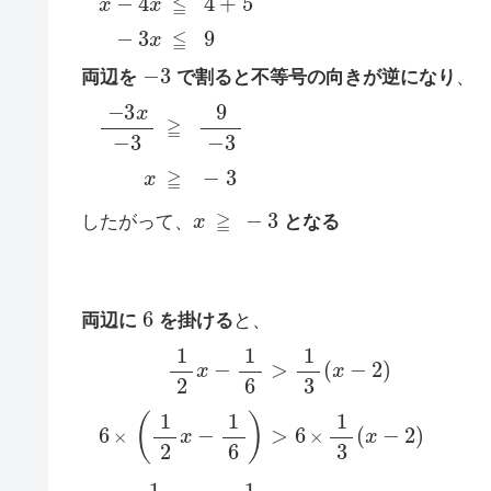
−
3
両辺を
で割ると不等号の向きが逆になり
、
−
3
x
−
3
≧
9
−
3
x
≧
−
3
x
≧
−
3
したがって、
となる
6
両辺に
を掛ける
と、
1
2
x
−
1
6
>
1
3
(
x
−
2
)
6
×
(
1
2
x
−
1
6
)
>
6
×
1
3
(
x
−