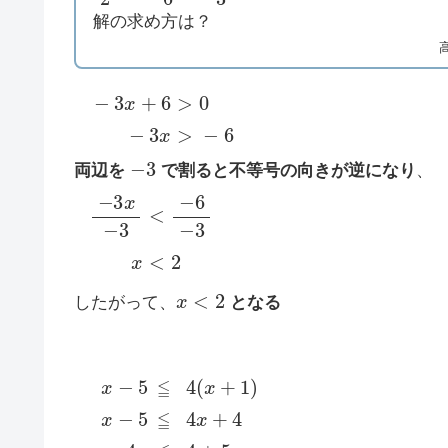
解の求め方は？
−
3
x
+
6
>
0
−
3
x
>
−
6
−
3
両辺を
で割ると不等号の向きが逆になり
、
−
3
x
−
3
<
−
6
−
3
x
<
2
x
<
2
したがって、
となる
x
−
5
≦
4
(
x
+
1
)
x
−
5
≦
4
x
+
4
x
−
4
x
≦
4
+
5