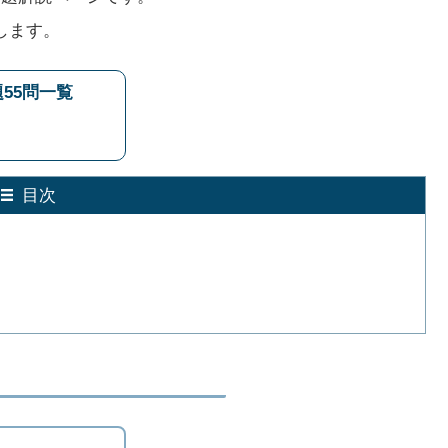
します。
55問一覧
目次