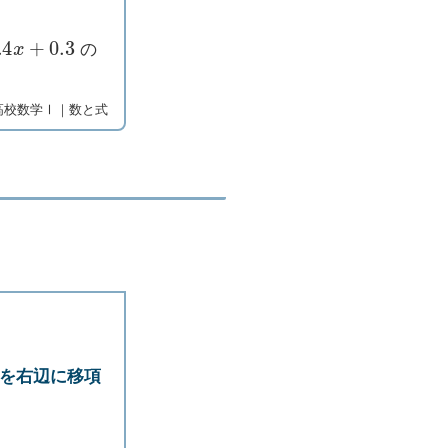
x
+
0.3
の
高校数学Ⅰ｜数と式
を右辺に移項