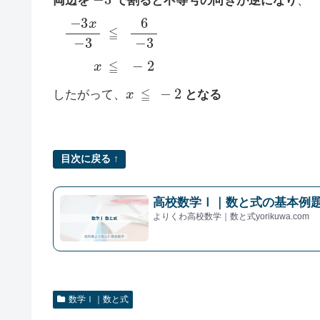
両辺を
で割ると不等号の向きが逆になり
、
−
3
x
−
3
≦
6
−
3
x
≦
−
2
x
≦
−
2
したがって、
となる
目次に戻る ↑
高校数学Ⅰ｜数と式の基本例題
よりくわ高校数学｜数と式yorikuwa.com
数学Ⅰ｜数と式