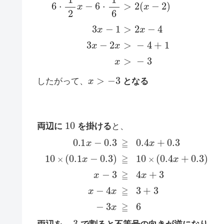
x
>
−
3
したがって、
となる
10
両辺に
を掛ける
と、
0.1
x
−
0.3
≧
0.4
x
+
0.3
10
×
(
0.1
x
−
0.3
)
≧
−
3