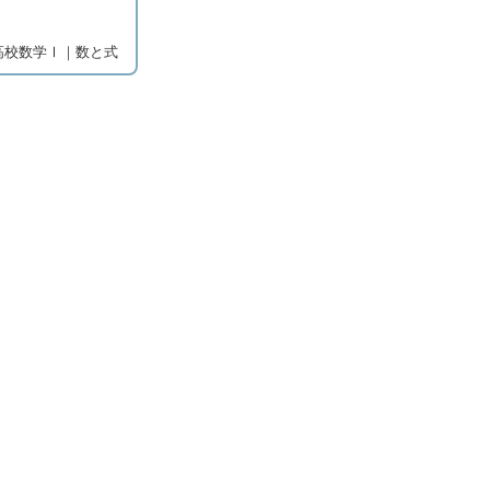
高校数学Ⅰ｜数と式
−
3
x
≦
9