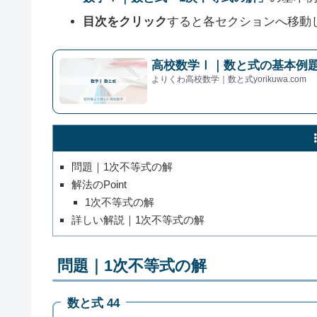
目次をクリック
すると各セクションへ移動
高校数学Ⅰ｜数と式の基本例題
よりくわ高校数学｜数と式yorikuwa.com
問題｜1次不等式の解
解法のPoint
1次不等式の解
詳しい解説｜1次不等式の解
問題｜1次不等式の解
数と式 44
−
3
x
+
6
>
0
,
x
−
5
≦
4
(
x
+
1
)
,