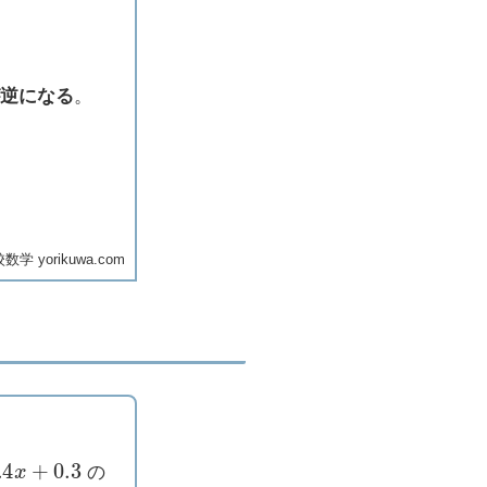
が逆になる
。
学 yorikuwa.com
x
+
0.3
の