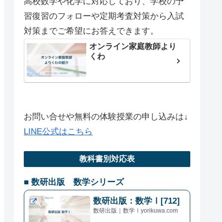
高校数学や化学に対応しており、学校の予
習復習のフォローや定期考査対策から入試
対策までご希望にお答えできます。
オンライン家庭教師より
くわ
お問い合せや無料の体験授業の申し込みは↓
LINE公式はこちら
教科書別対応表
■ 数研出版 数学シリーズ
数研出版：数学Ⅰ[712]
数研出版｜数学Ⅰyorikuwa.com