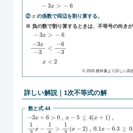
x
②
の係数で両辺を割り算する。
※ 負の数で割り算するときは、不等号の向き
−
3
x
>
−
6
−
3
x
−
3
<
−
6
−
3
x
<
2
©︎ 2026 教科書より詳しい高校数
詳しい解説｜1次不等式の解
数と式 44
−
3
x
+
6
>
0
,
x
−
5
≦
4
(
x
+
1
)
,
1
2
x
−
1
6
>
1
3
(
x
−
2
)
,
0.1
x
−
0.3
≧
0.4