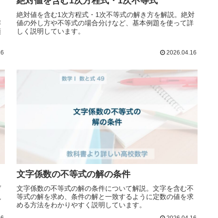
絶対値を含む1次方程式・1次不等式
絶対値を含む1次方程式・1次不等式の解き方を解説。絶対
解
値の外し方や不等式の場合分けなど、基本例題を使って詳
順
しく説明しています。
16
2026.04.16
文字係数の不等式の解の条件
ゼ
文字係数の不等式の解の条件について解説。文字を含む不
説
等式の解を求め、条件の解と一致するように定数の値を求
める方法をわかりやすく説明しています。
16
2026.04.16