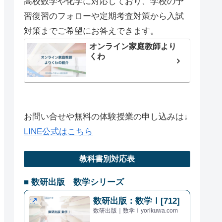
高校数学や化学に対応しており、学校の予
習復習のフォローや定期考査対策から入試
対策までご希望にお答えできます。
オンライン家庭教師より
くわ
お問い合せや無料の体験授業の申し込みは↓
LINE公式はこちら
教科書別対応表
■ 数研出版 数学シリーズ
数研出版：数学Ⅰ[712]
数研出版｜数学Ⅰyorikuwa.com