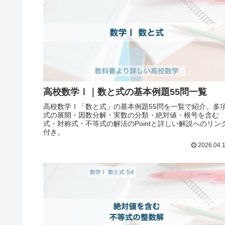
高校数学Ⅰ｜数と式の基本例題55問一覧
高校数学Ⅰ「数と式」の基本例題55問を一覧で紹介。多
式の展開・因数分解・実数の分類・絶対値・根号を含む
式・対称式・不等式の解法のPointと詳しい解説へのリン
付き。
2026.04.