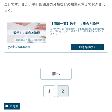
ことです。また、平行四辺形の分類などの知識も覚えておきまし
ょう。
【問題一覧】数学Ⅰ：集合と論理
このページは「高校数学Ⅰ：集合と論理」の問題一覧
ページとなります。解説の見たい単元名がわからない
とき...
yorikuwa.com
前へ
1
2
未分類