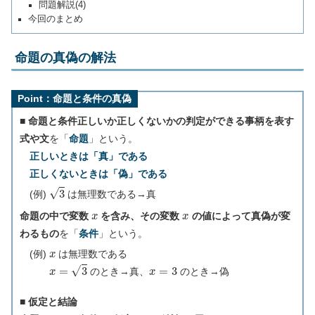
問題解説(4)
今回のまとめ
命題の真偽の解法
Point：命題と条件の真偽
■ 命題と条件
正しいか正しくないかの判定ができる事柄を表す
式や文
を「
命題
」という。
正しいときは「真」である
正しくないときは「偽」である
3
(例)
は無理数である→真
x
x
命題の中で変数
を含み、その変数
の値によって真偽が変
わるもの
を「
条件
」という。
x
(例)
は無理数である
x
=
3
x
=
3
のとき→真、
のとき→偽
■ 仮定と結論
p
q