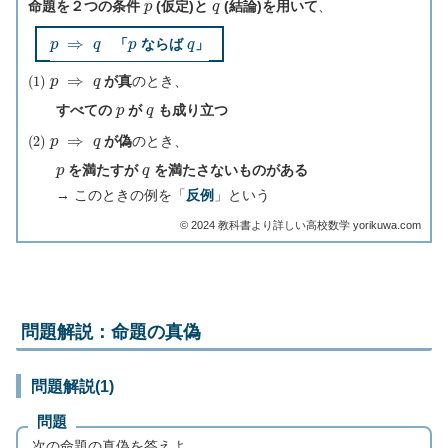
命題を２つの条件
(仮定)と
(結論)を用いて
、
p
⇒
q
p
q
「
ならば
」
(
1
)
p
⇒
q
が真
のとき、
p
q
すべての
が
も成り立つ
(
2
)
p
⇒
q
が偽
のとき、
p
q
を満たすが
を満たさないものがある
→ このときの例を「
反例
」という
©︎ 2024 教科書より詳しい高校数学 yorikuwa.com
問題解説：命題の真偽
問題解説(1)
問題
次の命題の真偽を答えよ。