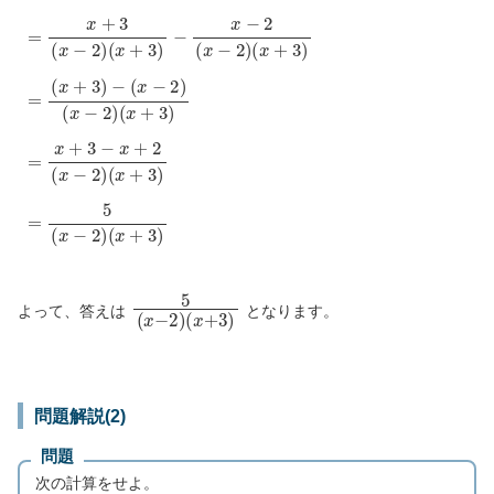
=
x
+
3
(
x
−
2
)
(
x
+
3
)
−
x
−
2
(
x
−
2
)
(
x
+
3
)
=
(
x
+
3
)
−
(
x
−
2
)
(
x
−
2
)
(
x
+
3
)
=
x
+
3
−
x
+
2
(
x
−
2
)
(
x
+
3
)
=
5
(
x
−
2
)
(
x
+
3
)
5
(
x
−
2
)
(
x
+
3
)
よって、答えは
となります。
問題解説(2)
問題
次の計算をせよ。