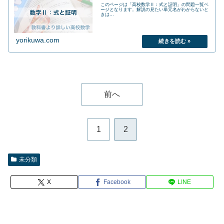
このページは「高校数学Ⅱ：式と証明」の問題一覧ペ
ージとなります。解説の見たい単元名がわからないと
きは...
yorikuwa.com
前へ
1
2
未分類
X
Facebook
LINE