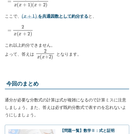
(
x
+
1
)
ここで、
を共通因数として約分する
と、
=
2
x
(
x
+
2
)
これ以上約分できません。
2
x
(
x
+
2
)
よって、答えは
となります。
今回のまとめ
通分が必要な分数式の計算は式が複雑になるので計算ミスに注意
しましょう。また、答えは必ず既約分数式で表すのを忘れないよ
うにしましょう。
【問題一覧】数学Ⅱ：式と証明