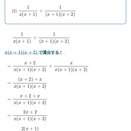
(
2
)
1
x
(
x
+
1
)
+
1
(
x
+
1
)
(
x
+
2
)
1
x
(
x
+
1
)
+
1
(
x
+
1
)
(
x
+
2
)
x
(
x
+
1
)
(
x
+
2
)
で通分する
と、
=
x
+
2
x
(
x
+
1
)
(
x
+
2
)
+
x
x
(
x
+
1
)
(
x
+
2
)
=
(
x
+
2
)
+
x
x
(
x
+
1
)
(
x
+
2
)
=
x
+
2
+
x
x
(
x
+
1
)
(
x
+
2
)
=
2
x
+
2
x
(
x
+
1
)
(
x
+
2
)
=
2
(
x
+
1
)
x
(
x
+
1
)
(
x
+
2
)