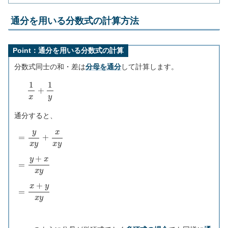
通分を用いる分数式の計算方法
Point：通分を用いる分数式の計算
分数式同士の和・差は
分母を通分
して計算します。
1
x
+
1
y
通分すると、
=
y
x
y
+
x
x
y
=
y
+
x
x
y
=
x
+
y
x
y
x
,
y