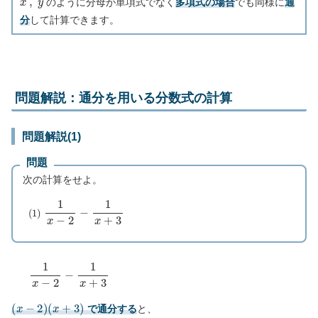
のように分母が単項式でなく
多項式の場合
でも同様に
通
分
して計算できます。
問題解説：通分を用いる分数式の計算
問題解説(1)
問題
次の計算をせよ。
(
1
)
1
x
−
2
−
1
x
+
3
1
x
−
2
−
1
x
+
3
(
x
−
2
)
(
x
+
3
)
で通分する
と、