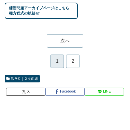
練習問題アーカイブページはこちら→
極方程式の軌跡
次へ
1
2
数学C｜２次曲線
X
Facebook
LINE