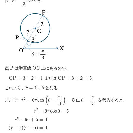
のとき、
P
O
C
点
は半直線
上にある
ので、
O
P
=
3
−
2
=
1
O
P
=
3
+
2
=
5
または
r
=
1
,
5
これより、
となる
r
2
=
6
r
cos
(
θ
−
π
3
)
−
5
θ
=
π
3
ここで、
に
を代入する
と、
(
r
−
r
2
5
=
)
=
6
0
r
cos
r
=
0
1
−
5
,
5
r
2
−
6
r
+
5
=
0
(
r
−
1
)