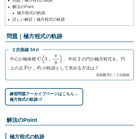
問題｜極方程式の軌跡
解法のPoint
極方程式の軌跡
詳しい解説｜極方程式の軌跡
問題｜極方程式の軌跡
２次曲線 34☆
C
(
3
,
π
3
)
2
中心が極座標
、半径
の円の極方程式を、円
P
(
r
,
θ
)
上の点
の軌跡として求める方法は？
高校数学C｜２次曲線
練習問題アーカイブページはこちら→
極方程式の軌跡
解法のPoint
極方程式の軌跡