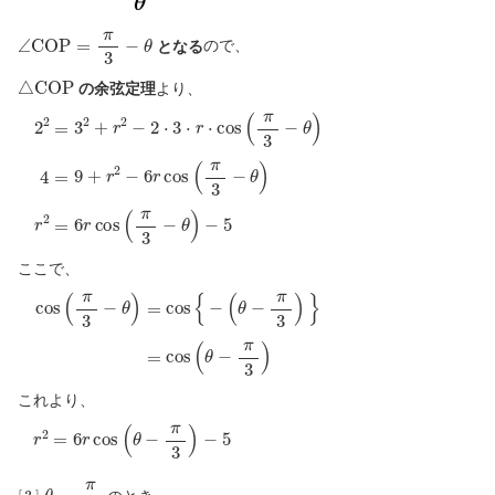
∠
C
O
P
=
π
3
−
θ
となる
ので、
△
C
O
P
の余弦定理
より、
−
5
2
2
=
3
2
+
r
2
−
2
⋅
3
⋅
r
⋅
cos
(
π
3
−
θ
)
4
=
9
+
r
2
−
6
r
cos
(
π
3
−
θ
)
r
2
=
ここで、
(
θ
cos
−
π
3
(
)
π
}
3
−
=
θ
cos
)
=
cos
(
θ
−
{
π
−
3
)
これより、
r
2
=
6
r
cos
(
θ
−
π
3
)
−
5
[
3
]
θ
=
π
3