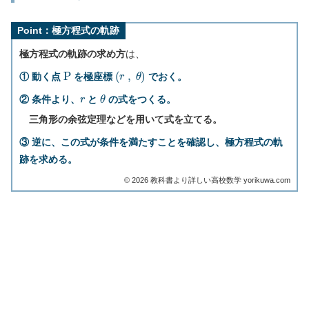
Point：極方程式の軌跡
極方程式の軌跡の求め方
は、
P
(
r
,
θ
)
① 動く点
を極座標
でおく。
r
θ
② 条件より、
と
の式をつくる。
三角形の余弦定理などを用いて式を立てる。
③ 逆に、この式が条件を満たすことを確認し、極方程式の軌
跡を求める。
©︎ 2026 教科書より詳しい高校数学 yorikuwa.com