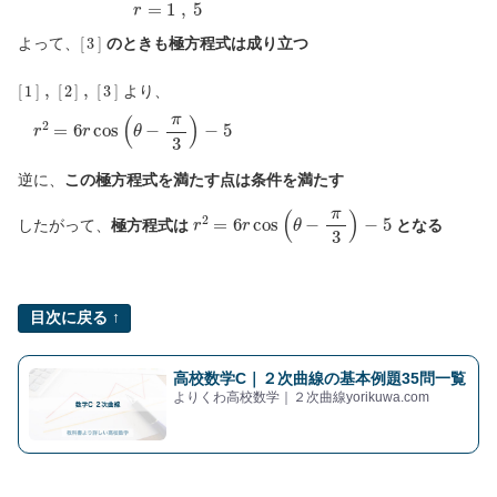
[
3
]
よって、
のときも極方程式は成り立つ
[
1
]
,
[
2
]
,
[
3
]
より、
r
2
=
6
r
cos
(
θ
−
π
3
)
−
5
逆に、
この極方程式を満たす点は条件を満たす
r
2
=
6
r
cos
(
θ
−
π
3
)
−
5
したがって、
極方程式は
となる
目次に戻る ↑
高校数学C｜２次曲線の基本例題35問一覧
よりくわ高校数学｜２次曲線yorikuwa.com