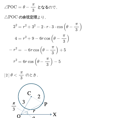
∠
P
O
C
=
θ
−
π
3
となる
ので、
△
P
O
C
の余弦定理
より、
2
2
=
r
2
+
3
2
−
2
⋅
r
⋅
3
⋅
cos
(
θ
−
π
3
)
4
=
r
2
+
9
−
6
r
cos
(
θ
−
π
3
)
−
r
2
[
2
]
θ
<
π
3
のとき、