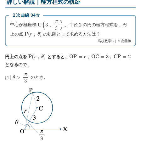
詳しい解説｜極方程式の軌跡
２次曲線 34☆
C
(
3
,
π
3
)
2
中心が極座標
、半径
の円の極方程式を、円
P
(
r
,
θ
)
上の点
の軌跡として求める方法は？
高校数学C｜２次曲線
P
(
r
,
θ
)
O
P
=
r
,
O
C
=
3
,
C
P
=
2
円上の点を
とすると、
となる
ので、
[
1
]
θ
>
π
3
のとき、