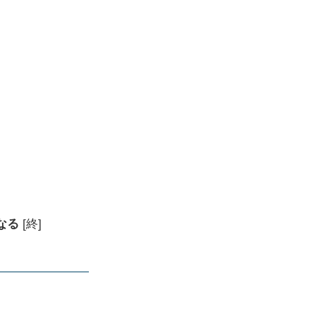
なる
[終]