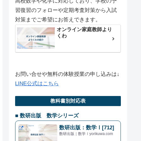
高校数学や化学に対応しており、学校の予
習復習のフォローや定期考査対策から入試
対策までご希望にお答えできます。
オンライン家庭教師より
くわ
お問い合せや無料の体験授業の申し込みは↓
LINE公式はこちら
教科書別対応表
■ 数研出版 数学シリーズ
数研出版：数学Ⅰ[712]
数研出版｜数学Ⅰyorikuwa.com