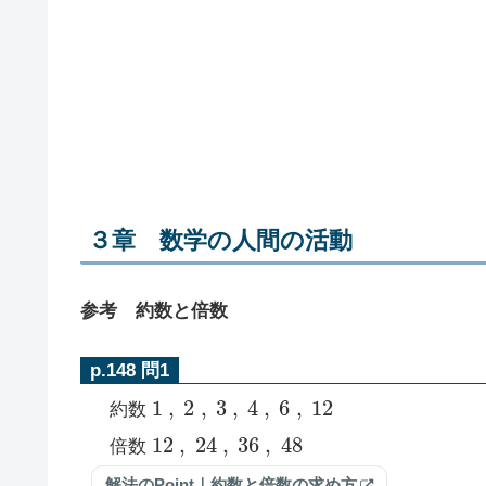
３章 数学の人間の活動
参考 約数と倍数
p.148 問1
1
,
2
,
3
,
4
,
6
,
12
約数
12
,
24
,
36
,
48
倍数
解法のPoint｜約数と倍数の求め方