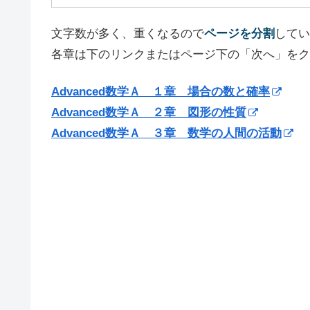
文字数が多く、重くなるので
ページを分割
してい
各章は下のリンクまたはページ下の「次へ」をク
Advanced数学Ａ １章 場合の数と確率
Advanced数学Ａ ２章 図形の性質
Advanced数学Ａ ３章 数学の人間の活動