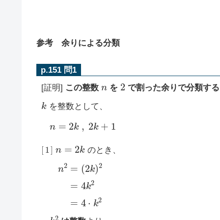
参考 余りによる分類
p.151 問1
n
2
[証明]
この整数
を
で割った余りで分類する
k
を整数として、
n
=
2
k
,
2
k
+
1
[
1
]
n
=
2
k
のとき、
(
2
n
k
)
2
2
=
=
4
k
2
=
4
⋅
k
2
k
2