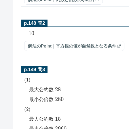
p.148 問2
10
解法のPoint｜平方根の値が自然数となる条件
p.149 問3
(
1
)
28
最大公約数
280
最小公倍数
(
2
)
15
最大公約数
3960
最小公倍数