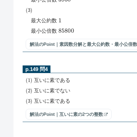
(
3
)
1
最大公約数
85800
最小公倍数
解法のPoint｜素因数分解と最大公約数・最小公倍
p.149 問4
(
1
)
互いに素である
(
2
)
互いに素でない
(
3
)
互いに素である
解法のPoint｜互いに素の2つの整数