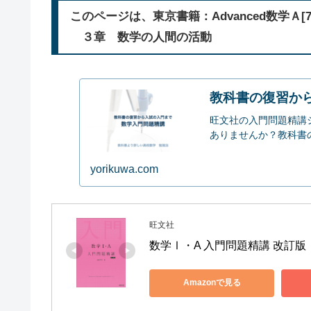
このページは、東京書籍：Advanced数学Ａ[70
３章 数学の人間の活動
教科書の復習か
旺文社の入門問題精講
ありませんか？教科書の内
yorikuwa.com
旺文社
数学Ⅰ・A 入門問題精講 改訂版
Amazonで見る