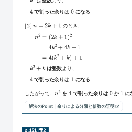
は整数
より、
4
0
で割った余りは
になる
[
2
]
n
=
2
k
+
1
のとき、
(
2
n
k
+
2
=
1
)
2
=
4
k
2
+
4
k
+
1
=
4
(
k
2
+
k
)
+
1
k
2
+
k
は整数
より、
4
1
で割った余りは
になる
n
2
4
0
1
したがって、
を
で割った余りは
か
に
解法のPoint｜余りによる分類と倍数の証明
p.151 問2