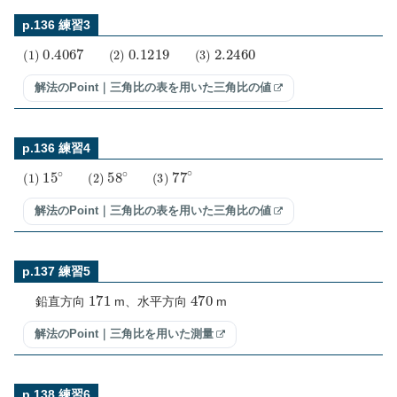
p.136 練習3
(
1
)
0.4067
(
2
)
0.1219
(
3
)
2.2460
解法のPoint｜三角比の表を用いた三角比の値
p.136 練習4
(
1
)
15
∘
(
2
)
58
∘
(
3
)
77
∘
解法のPoint｜三角比の表を用いた三角比の値
p.137 練習5
171
470
鉛直方向
m、水平方向
m
解法のPoint｜三角比を用いた測量
p.138 練習6