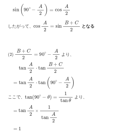
sin
(
90
∘
−
A
2
)
=
cos
A
2
cos
A
2
=
sin
B
+
C
2
したがって、
となる
(
2
)
B
+
C
2
=
90
∘
−
A
2
より、
tan
A
2
⋅
tan
B
+
C
2
=
tan
A
2
⋅
tan
(
90
∘
−
A
2
)
tan
(
90
∘
−
θ
)
=
1
tan
θ
ここで、
より、
=
tan
A
2
×
1
tan
A
2
=
1