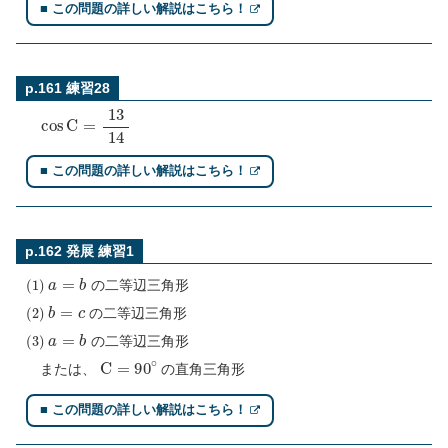
■ この問題の詳しい解説はこちら！
p.161 練習28
cos
C
=
13
14
■ この問題の詳しい解説はこちら！
p.162 発展 練習1
(
1
)
a
=
b
の二等辺三角形
(
2
)
b
=
c
の二等辺三角形
(
3
)
a
=
b
の二等辺三角形
C
=
90
∘
または、
の直角三角形
■ この問題の詳しい解説はこちら！