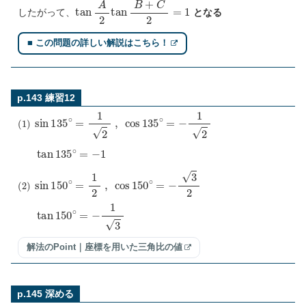
tan
A
2
tan
B
+
C
2
=
1
したがって、
となる
■ この問題の詳しい解説はこちら！
p.143 練習12
(
1
)
sin
135
∘
=
1
2
,
cos
135
∘
=
−
1
2
tan
135
∘
=
−
1
(
2
)
sin
150
∘
=
1
2
,
cos
150
∘
=
−
3
2
tan
150
∘
=
−
1
3
解法のPoint｜座標を用いた三角比の値
p.145 深める