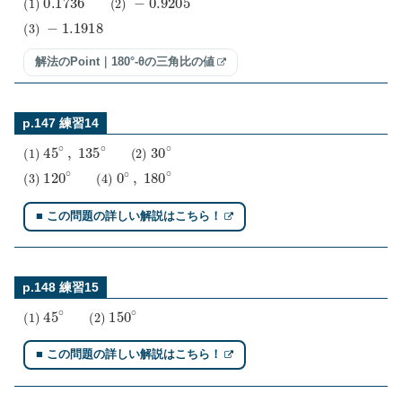
(
3
)
−
1.1918
解法のPoint｜180°-θの三角比の値
p.147 練習14
(
1
)
45
∘
,
135
∘
(
2
)
30
∘
(
3
)
120
∘
(
4
)
0
∘
,
180
∘
■ この問題の詳しい解説はこちら！
p.148 練習15
(
1
)
45
∘
(
2
)
150
∘
■ この問題の詳しい解説はこちら！