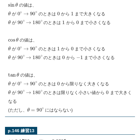
sin
θ
の値は、
θ
0
∘
→
90
∘
0
1
が
のときは
から
まで大きくなる
θ
90
∘
→
180
∘
1
0
が
のときは
から
まで小さくなる
cos
θ
の値は、
θ
0
∘
→
90
∘
1
0
が
のときは
から
まで小さくなる
θ
90
∘
→
180
∘
0
−
1
が
のときは
から
まで小さくなる
tan
θ
の値は、
θ
0
∘
→
90
∘
0
が
のときは
から限りなく大きくなる
θ
90
∘
→
180
∘
0
が
のときは限りなく小さい値から
まで大きく
なる
θ
=
90
∘
(ただし、
にはならない)
p.146 練習13
(
1
)
0.1736
(
2
)
−
0.9205