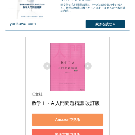
旺文社の入門問題精講シリーズの紹介高校生の皆さ
ん、数学の勉強に困ったことはありませんか？教科書
の内容...
yorikuwa.com
旺文社
数学Ⅰ・A 入門問題精講 改訂版
Amazonで見る
楽天市場で見る