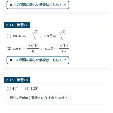
■ この問題の詳しい解説はこちら！
p.149 練習17
(
1
)
cos
θ
=
−
3
3
,
sin
θ
=
6
3
(
2
)
cos
θ
=
3
10
10
,
sin
θ
=
10
10
■ この問題の詳しい解説はこちら！
p.150 練習18
(
1
)
45
∘
(
2
)
120
∘
解法のPoint｜直線とのなす角とtanθ