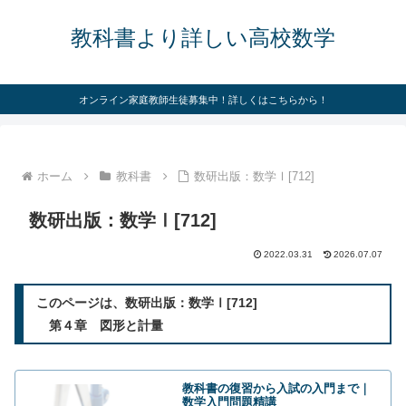
教科書より詳しい高校数学
オンライン家庭教師生徒募集中！詳しくはこちらから！
ホーム
教科書
数研出版：数学Ⅰ[712]
数研出版：数学Ⅰ[712]
2022.03.31
2026.07.07
このページは、数研出版：数学Ⅰ[712]
第４章 図形と計量
教科書の復習から入試の入門まで｜
数学入門問題精講