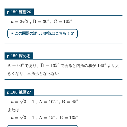
p.159 練習26
a
=
2
2
,
B
=
30
∘
,
C
=
105
∘
■ この問題の詳しい解説はこちら！
p.159 深める
A
=
60
∘
B
=
135
∘
180
∘
であり、
であると内角の和が
より大
きくなり、三角形とならない
p.160 練習27
a
=
3
+
1
,
A
=
105
∘
,
B
=
45
∘
または
a
=
3
−
1
,
A
=
15
∘
,
B
=
135
∘