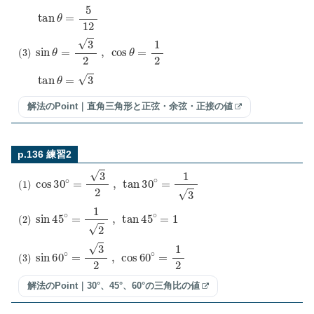
tan
θ
=
5
12
(
3
)
sin
θ
=
3
2
,
cos
θ
=
1
2
tan
θ
=
3
解法のPoint｜直角三角形と正弦・余弦・正接の値
p.136 練習2
(
1
)
cos
30
∘
=
3
2
,
tan
30
∘
=
1
3
(
2
)
sin
45
∘
=
1
2
,
tan
45
∘
=
1
(
3
)
sin
60
∘
=
3
2
,
cos
60
∘
=
1
2
解法のPoint｜30°、45°、60°の三角比の値