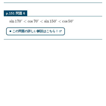
p.151 問題 6
sin
170
∘
<
cos
70
∘
<
sin
150
∘
<
cos
50
∘
■ この問題の詳しい解説はこちら！