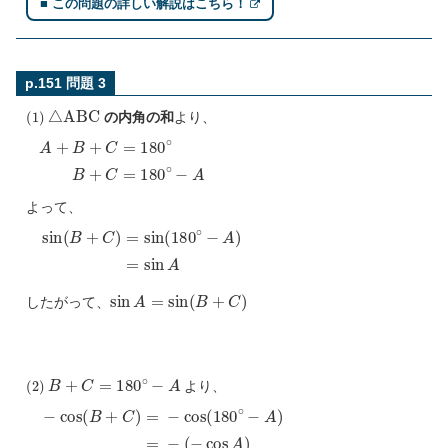
■ この問題の詳しい解説はこちら！
p.151 問題 3
(
1
)
△
A
B
C
の内角の和
より、
A
+
B
+
C
=
180
∘
B
+
C
=
180
∘
−
A
よって、
sin
(
B
+
C
)
=
sin
(
180
∘
−
A
)
=
sin
A
sin
A
=
sin
(
B
+
C
)
したがって、
(
2
)
B
+
C
=
180
∘
−
A
より、
(
−
−
cos
cos
A
(
)
B
+
=
C
cos
)
=
−
A
cos
(
180
∘
−
A
)
=
−