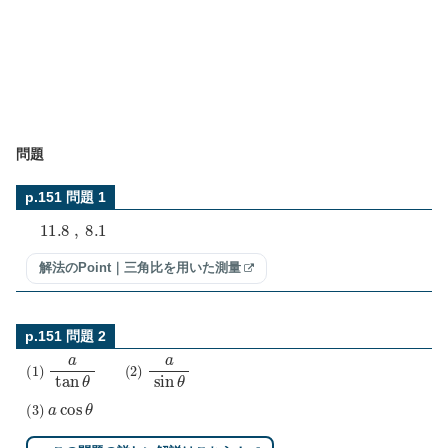
問題
p.151 問題 1
11.8
,
8.1
解法のPoint｜三角比を用いた測量
p.151 問題 2
(
1
)
a
tan
θ
(
2
)
a
sin
θ
(
3
)
a
cos
θ