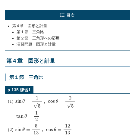
目次
第４章 図形と計量
第１節 三角比
第２節 三角形への応用
演習問題 図形と計量
第４章 図形と計量
第１節 三角比
p.135 練習1
(
1
)
sin
θ
=
1
5
,
cos
θ
=
2
5
tan
θ
=
1
2
(
2
)
sin
θ
=
5
13
,
cos
θ
=
12
13