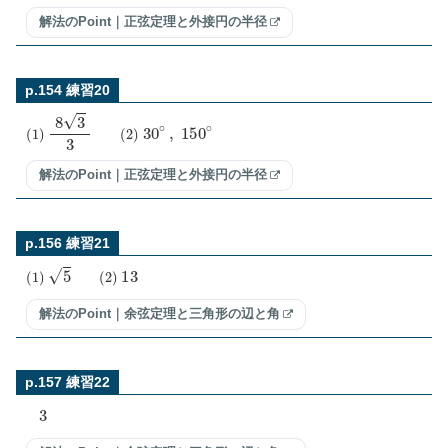
解法のPoint｜正弦定理と外接円の半径
p.154 練習20
(
1
)
8
3
3
(
2
)
30
∘
,
150
∘
解法のPoint｜正弦定理と外接円の半径
p.156 練習21
(
1
)
5
(
2
)
13
解法のPoint｜余弦定理と三角形の辺と角
p.157 練習22
3