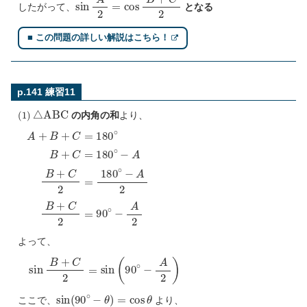
sin
A
2
=
cos
B
+
C
2
したがって、
となる
■ この問題の詳しい解説はこちら！
p.141 練習11
(
1
)
△
A
B
C
の内角の和
より、
A
+
B
+
C
=
180
∘
B
+
C
=
180
∘
−
A
B
+
C
2
=
180
∘
−
A
2
B
+
C
よって、
sin
B
+
C
2
=
sin
(
90
∘
−
A
2
)
sin
(
90
∘
−
θ
)
=
cos
θ
ここで、
より、