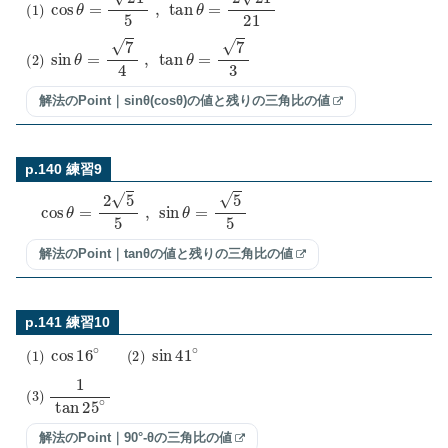
(
1
)
cos
θ
=
21
5
,
tan
θ
=
2
21
21
(
2
)
sin
θ
=
7
4
,
tan
θ
=
7
3
解法のPoint｜sinθ(cosθ)の値と残りの三角比の値
p.140 練習9
cos
θ
=
2
5
5
,
sin
θ
=
5
5
解法のPoint｜tanθの値と残りの三角比の値
p.141 練習10
(
1
)
cos
16
∘
(
2
)
sin
41
∘
(
3
)
1
tan
25
∘
解法のPoint｜90°-θの三角比の値