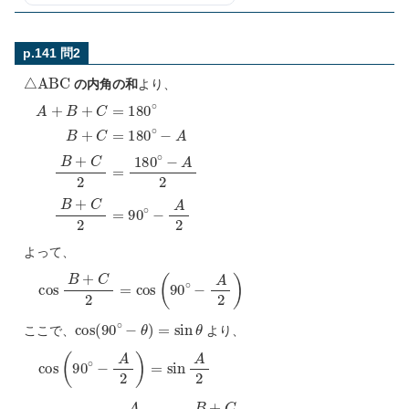
p.141 問2
△
A
B
C
の内角の和
より、
A
+
B
+
C
=
180
∘
B
+
C
=
180
∘
−
A
B
+
C
2
=
180
∘
−
A
2
B
+
C
よって、
cos
B
+
C
2
=
cos
(
90
∘
−
A
2
)
cos
(
90
∘
−
θ
)
=
sin
θ
ここで、
より、
cos
(
90
∘
−
A
2
)
=
sin
A
2