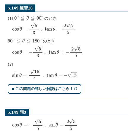
p.149 練習16
(
1
)
0
∘
≦
θ
≦
90
∘
のとき
cos
θ
=
5
3
,
tan
θ
=
2
5
5
90
∘
≦
θ
≦
180
∘
のとき
cos
θ
=
−
5
3
,
tan
θ
=
−
2
5
5
(
2
)
sin
θ
=
15
4
,
tan
θ
=
−
15
■ この問題の詳しい解説はこちら！
p.149 問3
cos
θ
=
−
5
5
,
sin
θ
=
2
5
5