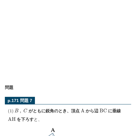
問題
p.171 問題 7
(
1
)
B
,
C
A
B
C
がともに鋭角のとき、頂点
から辺
に垂線
A
H
を下ろす
と、