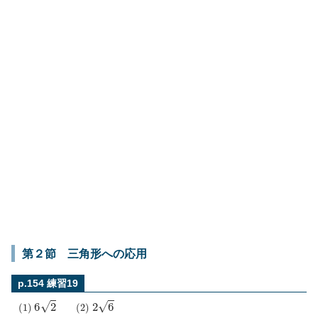
第２節 三角形への応用
p.154 練習19
(
1
)
6
2
(
2
)
2
6