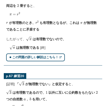
2
両辺を
乗する
と、
π
=
r
2
r
r
2
π
が有理数のとき、
も有理数となるが、これは
が無理数
であることに矛盾する
π
したがって、
は有理数でないので、
π
は無理数である
[終]
■ この問題の詳しい解説はこちら！
p.67 練習20
3
[証明]
「
が無理数でない」と仮定する
と、
3
1
2
は有理数であるので、
以外に互いに公約数をもたない
a
,
b
つの自然数
を用いて、
3
=
a
b