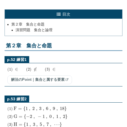
目次
第２章 集合と命題
演習問題 集合と論理
第２章 集合と命題
p.52 練習1
(
1
)
∈
(
2
)
∉
(
3
)
∈
解法のPoint｜集合と属する要素
p.53 練習2
(
1
)
F
=
{
1
,
2
,
3
,
6
,
9
,
18
}
(
2
)
G
=
{
−
2
,
−
1
,
0
,
1
,
2
}
(
3
)
H
=
{
1
,
3
,
5
,
7
,
⋯
}