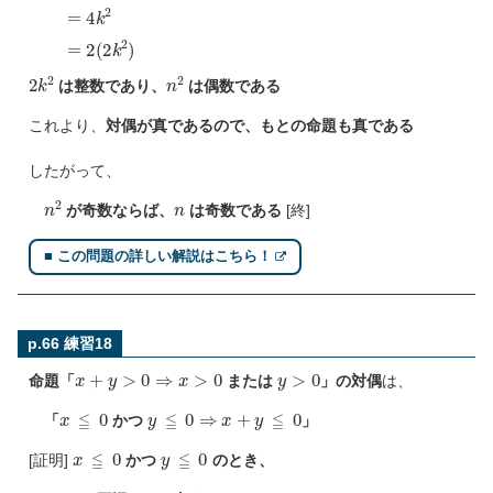
(
2
n
k
2
)
2
=
=
4
k
2
=
2
(
2
k
2
)
2
k
2
n
2
は整数であり、
は偶数である
これより、
対偶が真であるので、もとの命題も真である
したがって、
n
2
n
が奇数ならば、
は奇数である
[終]
■ この問題の詳しい解説はこちら！
p.66 練習18
x
+
y
>
0
⇒
x
>
0
y
>
0
命題「
または
」の対偶
は、
x
≦
0
y
≦
0
⇒
x
+
y
≦
0
「
かつ
」
x
≦
0
y
≦
0
[証明]
かつ
のとき、
x
≦
0
y