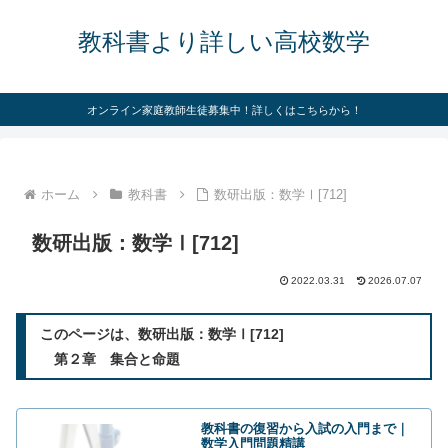
教科書より詳しい高校数学
オンライン家庭教師生徒募集中！詳しくはこちらから！
ホーム
教科書
数研出版：数学Ⅰ[712]
数研出版：数学Ⅰ[712]
2022.03.31
2026.07.07
このページは、数研出版：数学Ⅰ[712]
第２章 集合と命題
教科書の復習から入試の入門まで｜
数学入門問題精講