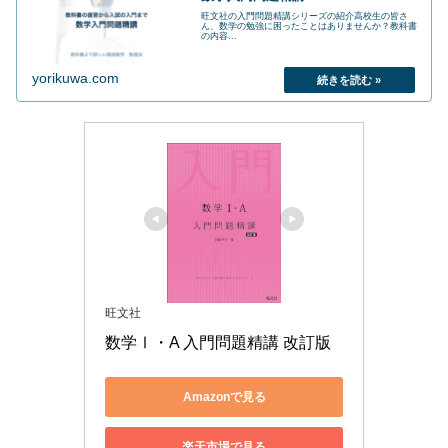
旺文社の入門問題精講シリーズの紹介高校生の皆さ
ん、数学の勉強に困ったことはありませんか？教科書
の内容...
yorikuwa.com
旺文社
数学Ⅰ・A 入門問題精講 改訂版
Amazonで見る
楽天市場で見る