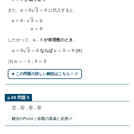
a
+
b
2
=
0
また、
に代入すると、
a
+
0
⋅
2
=
0
a
=
0
a
,
b
したがって、
が有理数のとき、
a
+
b
2
=
0
a
=
b
=
0
ならば
[終]
(
2
)
a
=
−
1
,
b
=
3
■ この問題の詳しい解説はこちら！
p.69 問題 5
②，⑤，⑥，⑨
解法のPoint｜命題の真偽と反例