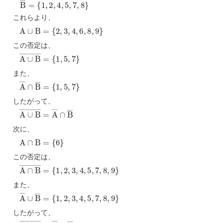
これらより、
A
∪
B
=
{
2
,
3
,
4
,
6
,
8
,
9
}
この否定は、
A
∪
B
―
=
{
1
,
5
,
7
}
また、
{
1
A
,
5
―
,
7
∩
}
B
―
=
したがって、
A
∪
B
―
=
A
―
∩
B
―
次に、
A
∩
B
=
{
6
}
この否定は、
A
∩
B
―
=
{
1
,
2
,
3
,
4
,
5
,
7
,
8
,
9
}
また、
{
1
A
,
2
―
,
3
∪
,
4
B
,
5
―
,
7
=
,
8
,
9
}
したがって、
A
∩
B
―
=
A
―
∪
B
―