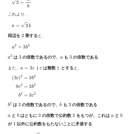
これより、
a
=
3
b
2
両辺を
乗する
と、
a
2
=
3
b
2
a
2
3
a
3
は
の倍数であるので、
も
の倍数である
a
=
3
c
c
また、
（
は整数 ）とする
と、
(
3
c
)
2
=
3
b
2
9
c
2
=
3
b
2
b
2
=
3
c
2
b
2
3
b
3
は
の倍数であるので、
も
の倍数である
a
b
3
3
a
b
と
はともに
の倍数で公約数
をもつが、これは
と
1
が
以外に公約数をもたないことに矛盾する
3