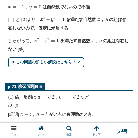
x
=
−
1
,
y
=
0
は自然数でないので不適
[
1
]
[
2
]
x
2
−
y
2
=
1
x
,
y
と
より、
を満たす自然数
の組は存
在しないので、仮定に矛盾する
x
2
−
y
2
=
1
x
,
y
したがって、
を満たす自然数
の組は存在し
ない
[終]
■ この問題の詳しい解説はこちら！
p.71 演習問題B 5
(
1
)
a
=
2
,
b
=
−
2
偽、反例は
など
(
2
)
真
a
+
b
,
a
−
b
[証明]
がともに有理数のとき、
p
,
q
a
+
b
=
p
,
a
−
b
=
q
有理数
を用いて、
とおく
と、
2
メニュー
ホーム
検索
トップ
この
式の和
より、