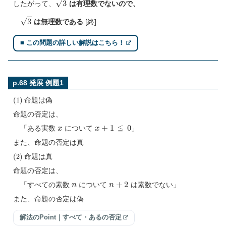
したがって、
は有理数でないので、
3
は無理数である
[終]
■ この問題の詳しい解説はこちら！
p.68 発展 例題1
(
1
)
命題は偽
命題の否定は、
x
x
+
1
≦
0
「ある実数
について
」
また、命題の否定は真
(
2
)
命題は真
命題の否定は、
n
n
+
2
「すべての素数
について
は素数でない」
また、命題の否定は偽
解法のPoint｜すべて・あるの否定