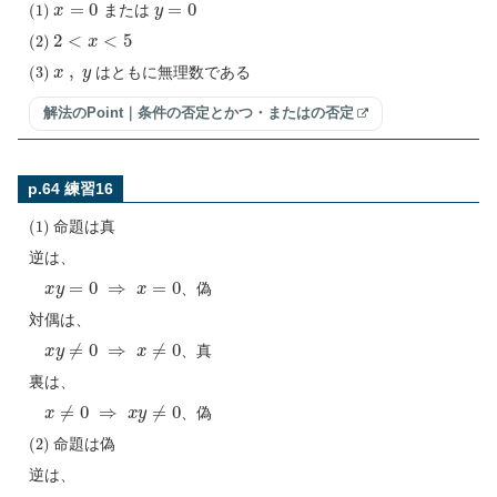
または
(
2
)
2
<
x
<
5
(
3
)
x
,
y
はともに無理数である
解法のPoint｜条件の否定とかつ・またはの否定
p.64 練習16
(
1
)
命題は真
逆は、
x
y
=
0
⇒
x
=
0
、偽
対偶は、
x
y
≠
0
⇒
x
≠
0
、真
裏は、
x
≠
0
⇒
x
y
≠
0
、偽
(
2
)
命題は偽
逆は、
x
>
0
y
>
0
⇒
x
y
>
0