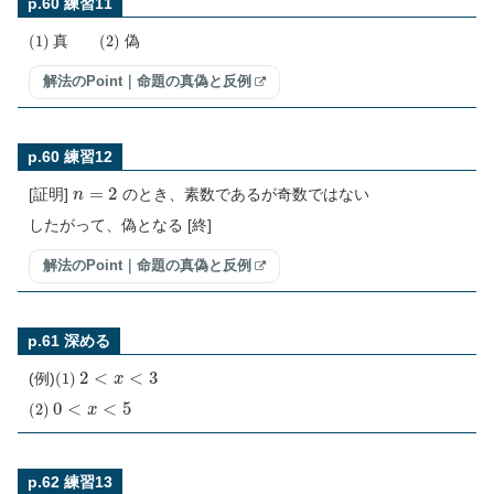
p.60 練習11
(
1
)
(
2
)
真
偽
解法のPoint｜命題の真偽と反例
p.60 練習12
n
=
2
[証明]
のとき、素数であるが奇数ではない
したがって、偽となる [終]
解法のPoint｜命題の真偽と反例
p.61 深める
(
1
)
2
<
x
<
3
(例)
(
2
)
0
<
x
<
5
p.62 練習13