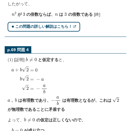
したがって、
n
2
3
n
3
が
の倍数ならば、
は
の倍数である
[終]
■ この問題の詳しい解説はこちら！
p.69 問題 4
(
1
)
b
≠
0
[証明]
と仮定する
と、
a
+
b
2
=
0
b
2
=
−
a
2
=
−
a
b
a
,
b
−
a
b
2
は有理数であり、
は有理数となるが、これは
が無理数であることに矛盾する
b
≠
0
よって、
の仮定は正しくないので、
b
=
0
が成り立つ