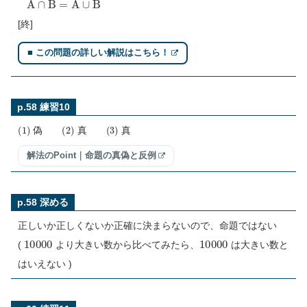
[終]
■ この問題の詳しい解説はこちら！
p.58 練習10
(
1
)
(
2
)
(
3
)
偽
真
真
解法のPoint｜命題の真偽と反例
p.58 深める
正しいか正しくないか正確に決まらないので、命題ではない
10000
10000
(
より大きい数から比べてみたら、
は大きい数と
はいえない )