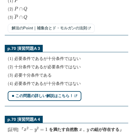
(
2
)
P
∩
Q
(
3
)
P
―
∩
Q
解法のPoint｜補集合とド・モルガンの法則
p.70 演習問題A 3
(
1
)
必要条件であるが十分条件ではない
(
2
)
十分条件であるが必要条件ではない
(
3
)
必要十分条件である
(
4
)
必要条件であるが十分条件ではない
■ この問題の詳しい解説はこちら！
p.70 演習問題A 4
x
2
−
y
2
=
1
x
,
y
[証明]
「
を満たす自然数
の組が存在する」