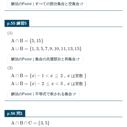
解法のPoint｜すべての部分集合と空集合
p.55 練習5
(
1
)
A
∩
B
=
{
5
,
15
}
A
∪
B
=
{
1
,
3
,
5
,
7
,
9
,
10
,
11
,
13
,
15
}
解法のPoint｜集合の共通部分と和集合
(
2
)
A
∩
B
=
{
x
|
−
1
<
x
≦
2
,
x
}
は実数
A
∪
B
=
{
x
|
−
2
≦
x
<
3
,
x
}
は実数
解法のPoint｜不等式で表される集合
p.56 問1
A
∩
B
∩
C
=
{
3
,
5
}