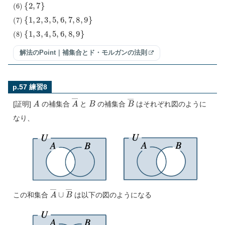
(
6
)
{
2
,
7
}
(
7
)
{
1
,
2
,
3
,
5
,
6
,
7
,
8
,
9
}
(
8
)
{
1
,
3
,
4
,
5
,
6
,
8
,
9
}
解法のPoint｜補集合とド・モルガンの法則
p.57 練習8
A
A
―
B
B
―
[証明]
の補集合
と
の補集合
はそれぞれ図のように
なり、
A
―
∪
B
―
この和集合
は以下の図のようになる