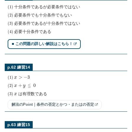
(
1
)
十分条件であるが必要条件ではない
(
2
)
必要条件でも十分条件でもない
(
3
)
必要条件であるが十分条件ではない
(
4
)
必要十分条件である
■ この問題の詳しい解説はこちら！
p.62 練習14
(
1
)
x
>
−
3
(
2
)
x
+
y
≦
0
(
3
)
x
は有理数である
解法のPoint｜条件の否定とかつ・またはの否定
p.63 練習15
(
1
)
x
=
0
y
=
0