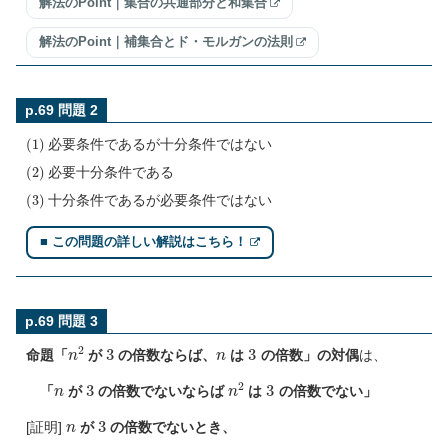
解法のPoint｜集合の共通部分と和集合
解法のPoint｜補集合とド・モルガンの法則
p.69 問題 2
(
1
)
必要条件であるが十分条件ではない
(
2
)
必要十分条件である
(
3
)
十分条件であるが必要条件ではない
■ この問題の詳しい解説はこちら！
p.69 問題 3
n
2
3
n
3
命題「
が
の倍数ならば、
は
の倍数」の対偶
は、
n
3
n
2
3
「
が
の倍数でないならば
は
の倍数でない」
n
3
[証明]
が
の倍数でないとき、