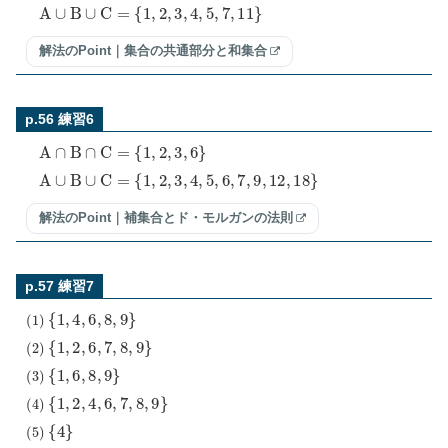
A
∪
B
∪
C
=
{
1
,
2
,
3
,
4
,
5
,
7
,
11
}
解法のPoint｜集合の共通部分と和集合
p.56 練習6
A
∩
B
∩
C
=
{
1
,
2
,
3
,
6
}
A
∪
B
∪
C
=
{
1
,
2
,
3
,
4
,
5
,
6
,
7
,
9
,
12
,
18
}
解法のPoint｜補集合とド・モルガンの法則
p.57 練習7
(
1
)
{
1
,
4
,
6
,
8
,
9
}
(
2
)
{
1
,
2
,
6
,
7
,
8
,
9
}
(
3
)
{
1
,
6
,
8
,
9
}
(
4
)
{
1
,
2
,
4
,
6
,
7
,
8
,
9
}
(
5
)
{
4
}