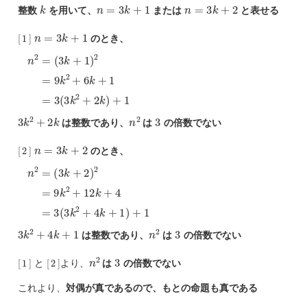
k
n
=
3
k
+
1
n
=
3
k
+
2
整数
を用いて、
または
と表せる
[
1
]
n
=
3
k
+
1
のとき、
(
3
n
k
2
+
=
1
)
2
=
9
k
2
+
6
k
+
1
=
3
(
3
k
2
+
2
k
)
+
1
3
k
2
+
2
k
n
2
3
は整数であり、
は
の倍数でない
[
2
]
n
=
3
k
+
2
のとき、
(
3
n
k
2
+
=
2
)
2
=
9
k
2
+
12
k
+
4
=
3
(
3
k
2
+
4
k
+
1
)
+
1
3
k
2
+
4
k
+
1
n
2
3
は整数であり、
は
の倍数でない
[
1
]
[
2
]
n
2
3
と
より、
は
の倍数でない
これより、
対偶が真であるので、もとの命題も真である