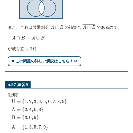
A
∩
B
A
∩
B
―
また、これは共通部分
の補集合
であるので、
A
∩
B
―
=
A
―
∪
B
―
が成り立つ [終]
■ この問題の詳しい解説はこちら！
p.57 練習9
[証明]
{
{
{
{
{
1
2
3
1
1
U
,
,
,
,
,
2
4
6
3
2
=
,
,
,
,
,
3
6
9
5
4
,
,
}
,
,
4
8
7
5
,
}
,
,
5
9
7
A
,
}
,
―
6
8
B
,
}
=
7
=
B
,
―
8
,
9
=
}
A
=