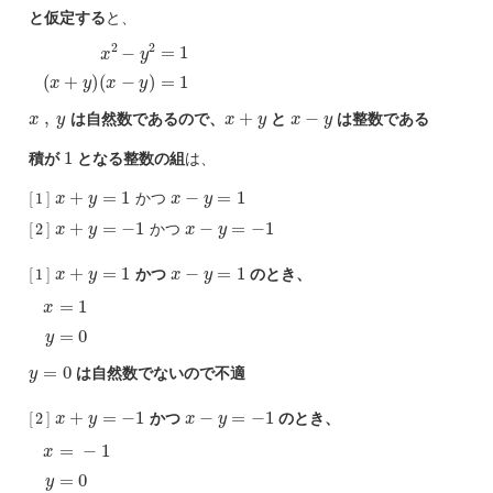
と仮定する
と、
(
x
x
−
2
y
−
)
=
y
1
2
=
1
(
x
+
y
)
x
,
y
x
+
y
x
−
y
は自然数であるので、
と
は整数である
1
積が
となる整数の組
は、
[
1
]
x
+
y
=
1
x
−
y
=
1
かつ
[
2
]
x
+
y
=
−
1
x
−
y
=
−
1
かつ
[
1
]
x
+
y
=
1
x
−
y
=
1
かつ
のとき、
x
=
1
y
=
0
y
=
0
は自然数でないので不適
[
2
]
x
+
y
=
−
1
x
−
y
=
−
1
かつ
のとき、
x
=
−
1
y
=
0