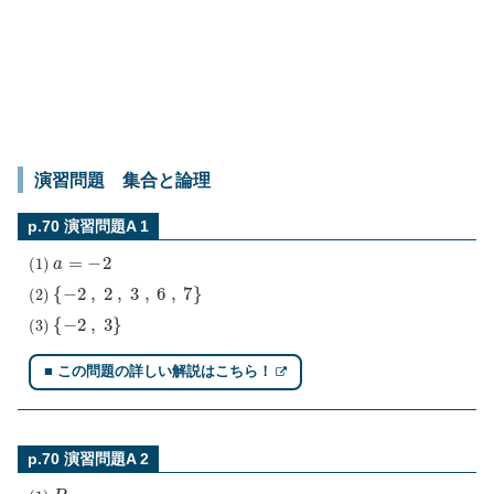
演習問題 集合と論理
p.70 演習問題A 1
(
1
)
a
=
−
2
(
2
)
{
−
2
,
2
,
3
,
6
,
7
}
(
3
)
{
−
2
,
3
}
■ この問題の詳しい解説はこちら！
p.70 演習問題A 2
(
1
)
P