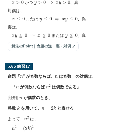
かつ
、真
対偶は、
x
≦
0
y
≦
0
⇒
x
y
≦
0
または
、偽
裏は、
x
y
≦
0
⇒
x
≦
0
y
≦
0
または
、真
解法のPoint｜命題の逆・裏・対偶
p.65 練習17
n
2
n
命題「
が奇数ならば、
は奇数」の対偶
は、
n
n
2
「
が偶数ならば
は偶数である」
n
[証明]
が偶数のとき、
k
n
=
2
k
整数
を用いて、
と表せる
n
2
よって、
は、