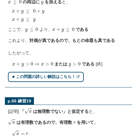
の両辺に
を加える
と、
x
+
y
≦
0
+
y
x
+
y
≦
y
y
≦
0
x
+
y
≦
0
ここで、
より、
である
これより、
対偶が真であるので、もとの命題も真である
したがって、
x
+
y
>
0
⇒
x
>
0
y
>
0
または
である
[終]
■ この問題の詳しい解説はこちら！
p.66 練習19
π
[証明]
「
は無理数でない」と仮定する
と、
π
r
は有理数であるので、有理数
を用いて、
π
=
r