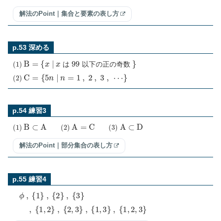
解法のPoint｜集合と要素の表し方
p.53 深める
(
1
)
B
=
{
x
|
x
99
}
は
以下の正の奇数
(
2
)
C
=
{
5
n
|
n
=
1
,
2
,
3
,
⋯
}
p.54 練習3
(
1
)
B
⊂
A
(
2
)
A
=
C
(
3
)
A
⊂
D
解法のPoint｜部分集合の表し方
p.55 練習4
ϕ
,
{
1
}
,
{
2
}
,
{
3
}
,
{
1
,
2
}
,
{
2
,
3
}
,
{
1
,
3
}
,
{
1
,
2
,
3
}