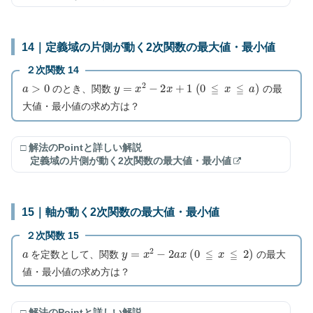
14｜定義域の片側が動く2次関数の最大値・最小値
２次関数 14
a
>
0
y
=
x
2
−
2
x
+
1
(
0
≦
x
≦
a
)
のとき、関数
の最
大値・最小値の求め方は？
□ 解法のPointと詳しい解説
定義域の片側が動く2次関数の最大値・最小値
15｜軸が動く2次関数の最大値・最小値
２次関数 15
a
y
=
x
2
−
2
a
x
(
0
≦
x
≦
2
)
を定数として、関数
の最大
値・最小値の求め方は？
□ 解法のPointと詳しい解説