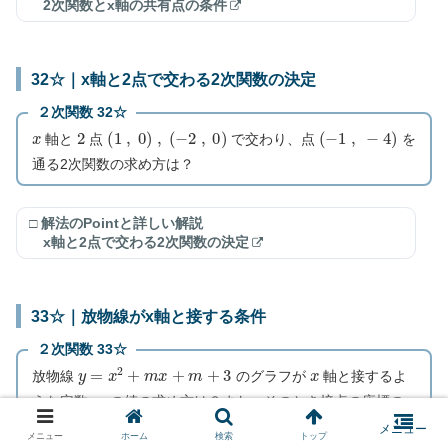
2次関数とx軸の共有点の条件
32☆｜x軸と2点で交わる2次関数の決定
２次関数 32☆
x
2
(
1
,
0
)
,
(
−
2
,
0
)
(
−
1
,
−
4
)
軸と
点
で交わり、点
を
通る2次関数の求め方は？
□ 解法のPointと詳しい解説
x軸と2点で交わる2次関数の決定
33☆｜放物線がx軸と接する条件
２次関数 33☆
y
=
x
2
+
m
x
+
m
+
3
x
放物線
のグラフが
軸と接するよ
m
うな定数
の値の求め方は？また、そのとき接点の座標の
求め方は？
メニュー
ホーム
検索
トップ