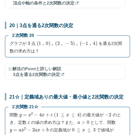
頂点や軸の条件と2次関数の決定
20｜3点を通る2次関数の決定
２次関数 20
3
(
1
,
0
)
,
(
2
,
−
5
)
,
(
−
1
,
4
)
グラフが
点
を通る2次関
数の求め方は？
□ 解法のPointと詳しい解説
3点を通る2次関数の決定
21☆｜定義域ありの最大値・最小値と2次関数の決定
２次関数 21☆
y
=
x
2
−
4
x
+
c
(
1
≦
x
≦
4
)
−
2
関数
の最大値が
のと
c
a
>
0
き、定数
の値の求め方は？また、
として、関数
y
=
a
x
2
−
2
a
x
+
b
0
≦
x
≦
3
の定義域が
で値域が
−
1
≦
y
≦
7
a
,
b