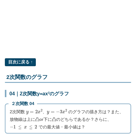
目次に戻る ↑
2次関数のグラフ
04｜2次関数y=ax²のグラフ
２次関数 04
y
=
2
x
2
y
=
−
3
x
2
2次関数
、
のグラフの描き方は？また、
放物線は上に凸or下に凸のどちらであるか？さらに、
−
1
≦
x
≦
2
での最大値・最小値は？