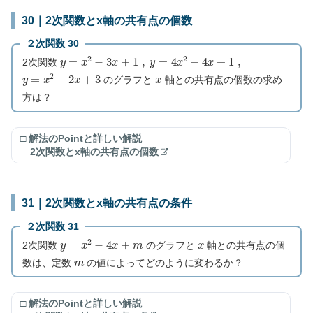
30｜2次関数とx軸の共有点の個数
２次関数 30
y
=
x
2
−
3
x
+
1
,
y
=
4
x
2
−
4
x
+
1
,
2次関数
y
=
x
2
−
2
x
+
3
x
のグラフと
軸との共有点の個数の求め
方は？
□ 解法のPointと詳しい解説
2次関数とx軸の共有点の個数
31｜2次関数とx軸の共有点の条件
２次関数 31
y
=
x
2
−
4
x
+
m
x
2次関数
のグラフと
軸との共有点の個
m
数は、定数
の値によってどのように変わるか？
□ 解法のPointと詳しい解説