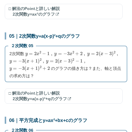
□ 解法のPointと詳しい解説
2次関数y=ax²のグラフ
05｜2次関数y=a(x-p)²+qのグラフ
２次関数 05
y
=
2
x
2
−
1
,
y
=
−
3
x
2
+
2
,
y
=
2
(
x
−
3
)
2
,
2次関数
y
=
−
3
(
x
+
1
)
2
,
y
=
2
(
x
−
3
)
2
−
1
,
y
=
−
3
(
x
+
1
)
2
+
2
のグラフの描き方は？また、軸と頂点
の求め方は？
□ 解法のPointと詳しい解説
2次関数y=a(x-p)²+qのグラフ
06｜平方完成とy=ax²+bx+cのグラフ
２次関数 06