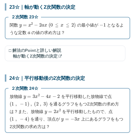
23☆｜軸が動く2次関数の決定
２次関数 23☆
y
=
x
2
−
2
a
x
(
0
≦
x
≦
2
)
−
1
関数
の最小値が
となるよ
a
うな定数
の値の求め方は？
□ 解法のPointと詳しい解説
軸が動く2次関数の決定
24☆｜平行移動後の2次関数の決定
２次関数 24☆
y
=
3
x
2
−
4
x
−
2
放物線
を平行移動した放物線で点
(
1
,
−
1
)
,
(
2
,
3
)
を通るグラフをもつ2次関数の求め方
y
=
2
x
2
は？また、放物線
を平行移動したもので、点
(
1
,
−
4
)
y
=
−
3
x
を通り、頂点が
上にあるグラフをもつ
2次関数の求め方は？