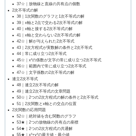
37☆｜放物線と直線の共有点の個数
2次不等式の解
38｜1次関数のグラフと1次不等式の解
39｜x軸と2点で交わる2次不等式の解
40｜x軸と接する2次不等式の解
41｜x軸と交わらない2次不等式の解
42☆｜解が与えられた2次不等式
43｜2次方程式が実数解の条件と2次不等式
44｜常に成り立つ2次不等式
45☆｜x²の係数が文字の常に成り立つ2次不等式
46☆｜範囲内で常に成り立つ2次不等式
47☆｜文字係数の2次不等式の解
連立2次不等式
48｜連立2次不等式の解
49｜連立2次不等式の文章問題
50☆｜2つの2次方程式の解の条件と2次不等式
51｜2次関数とx軸との交点の位置
2次関数の応用問題
52☆｜絶対値を含む関数のグラフ
53★｜2つの放物線の共有点の座標
54★｜2つの2次方程式の共通解
55★｜x²+y²の最大値・最小値