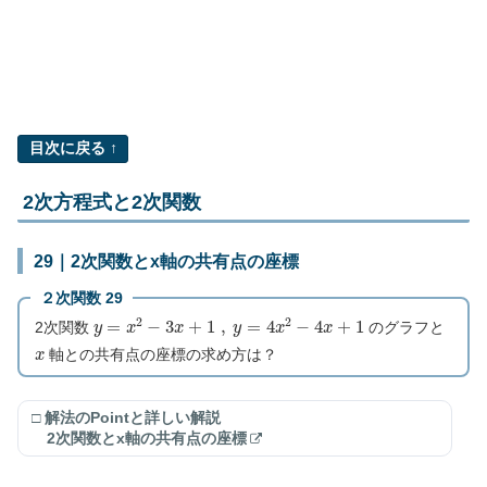
目次に戻る ↑
2次方程式と2次関数
29｜2次関数とx軸の共有点の座標
２次関数 29
y
=
x
2
−
3
x
+
1
,
y
=
4
x
2
−
4
x
+
1
2次関数
のグラフと
x
軸との共有点の座標の求め方は？
□ 解法のPointと詳しい解説
2次関数とx軸の共有点の座標