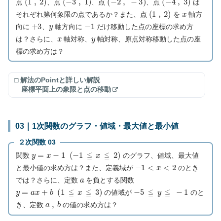
点
、点
、点
、点
は
(
1
,
2
)
x
それぞれ第何象限の点であるか？また、点
を
軸方
+
3
y
−
1
向に
、
軸方向に
だけ移動した点の座標の求め方
x
y
は？さらに、
軸対称、
軸対称、原点対称移動した点の座
標の求め方は？
□ 解法のPointと詳しい解説
座標平面上の象限と点の移動
03｜1次関数のグラフ・値域・最大値と最小値
２次関数 03
y
=
x
−
1
(
−
1
≦
x
≦
2
)
関数
のグラフ、値域、最大値
−
1
<
x
<
2
と最小値の求め方は？また、定義域が
のとき
a
では？さらに、定数
を負とする関数
y
=
a
x
+
b
(
1
≦
x
≦
3
)
−
5
≦
y
≦
−
1
の値域が
のと
a
,
b
き、定数
の値の求め方は？