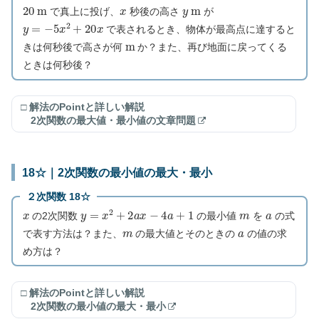
20
m
x
y
m
で真上に投げ、
秒後の高さ
が
y
=
−
5
x
2
+
20
x
で表されるとき、物体が最高点に達すると
m
きは何秒後で高さが何
か？また、再び地面に戻ってくる
ときは何秒後？
□ 解法のPointと詳しい解説
2次関数の最大値・最小値の文章問題
18☆｜2次関数の最小値の最大・最小
２次関数 18☆
x
y
=
x
2
+
2
a
x
−
4
a
+
1
m
a
の2次関数
の最小値
を
の式
m
a
で表す方法は？また、
の最大値とそのときの
の値の求
め方は？
□ 解法のPointと詳しい解説
2次関数の最小値の最大・最小