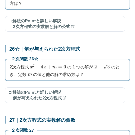
方は？
□ 解法のPointと詳しい解説
2次方程式の実数解と解の公式
26☆｜解が与えられた2次方程式
２次関数 26☆
x
2
−
4
x
+
m
=
0
1
2
−
3
2次方程式
の
つの解が
のと
m
き、定数
の値と他の解の求め方は？
□ 解法のPointと詳しい解説
解が与えられた2次方程式
27｜2次方程式の実数解の個数
２次関数 27