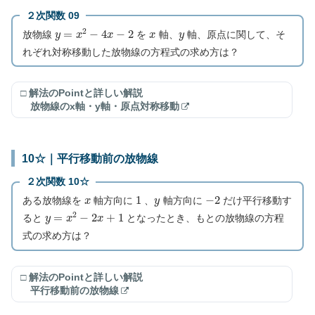
２次関数 09
y
=
x
2
−
4
x
−
2
x
y
放物線
を
軸、
軸、原点に関して、そ
れぞれ対称移動した放物線の方程式の求め方は？
□ 解法のPointと詳しい解説
放物線のx軸・y軸・原点対称移動
10☆｜平行移動前の放物線
２次関数 10☆
x
1
y
−
2
ある放物線を
軸方向に
、
軸方向に
だけ平行移動す
y
=
x
2
−
2
x
+
1
ると
となったとき、もとの放物線の方程
式の求め方は？
□ 解法のPointと詳しい解説
平行移動前の放物線