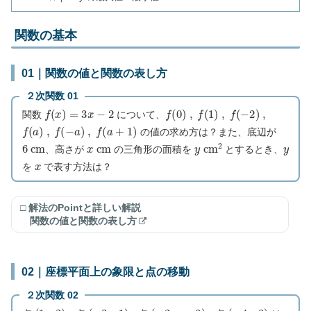
関数の基本
01｜関数の値と関数の表し方
２次関数 01
f
(
x
)
=
3
x
−
2
f
(
0
)
,
f
(
1
)
,
f
(
−
2
)
,
関数
について、
f
(
a
)
,
f
(
−
a
)
,
f
(
a
+
1
)
の値の求め方は？また、底辺が
6
c
m
x
c
m
y
c
m
2
y
、高さが
の三角形の面積を
とするとき、
x
を
で表す方法は？
□ 解法のPointと詳しい解説
関数の値と関数の表し方
02｜座標平面上の象限と点の移動
２次関数 02
(
1
,
2
)
(
−
3
,
1
)
(
−
2
,
−
3
)
(
−
4
,
3
)