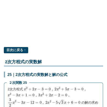
目次に戻る ↑
2次方程式の実数解
25｜2次方程式の実数解と解の公式
２次関数 25
x
2
+
2
x
−
3
=
0
,
2
x
2
+
5
x
−
3
=
0
,
2次方程式
x
2
−
3
x
+
1
=
0
,
3
x
2
+
2
x
−
2
=
0
,
3
2
x
2
−
3
x
−
12
=
0
,
2
x
2
−
5
3
x
+
6
=
0
の解の求め