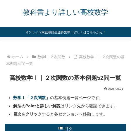
教科書より詳しい高校数学
オンライン家庭教師生徒募集中！詳しくはこちらから！
ホーム
数学I｜２次関数
高校数学Ⅰ｜２次関数の基
本例題52問一覧
高校数学Ⅰ｜２次関数の基本例題52問一覧
2026.05.21
数学Ⅰ「２次関数」
の基本例題一覧ページです。
解法のPointと詳しい解説
はリンク先から確認できます。
目次をクリック
すると各セクションへ移動します。
目次