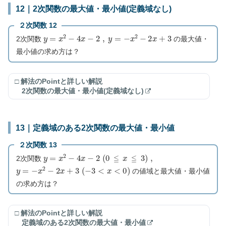
12｜2次関数の最大値・最小値(定義域なし)
２次関数 12
y
=
x
2
−
4
x
−
2
,
y
=
−
x
2
−
2
x
+
3
2次関数
の最大値・
最小値の求め方は？
□ 解法のPointと詳しい解説
2次関数の最大値・最小値(定義域なし)
13｜定義域のある2次関数の最大値・最小値
２次関数 13
y
=
x
2
−
4
x
−
2
(
0
≦
x
≦
3
)
,
2次関数
y
=
−
x
2
−
2
x
+
3
(
−
3
<
x
<
0
)
の値域と最大値・最小値
の求め方は？
□ 解法のPointと詳しい解説
定義域のある2次関数の最大値・最小値