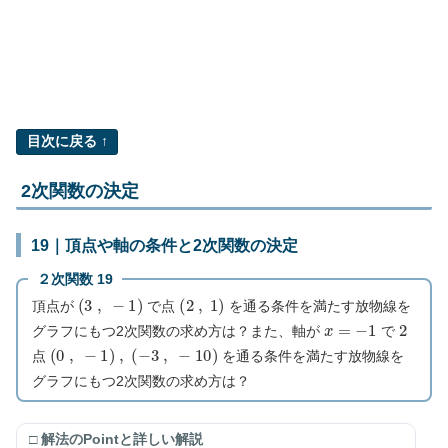
目次に戻る ↑
2次関数の決定
19｜頂点や軸の条件と2次関数の決定
２次関数 19
(
3
,
−
1
)
(
2
,
1
)
頂点が
で点
を通る条件を満たす放物線を
x
=
−
1
2
グラフにもつ2次関数の求め方は？また、軸が
で
(
0
,
−
1
)
,
(
−
3
,
−
10
)
点
を通る条件を満たす放物線を
グラフにもつ2次関数の求め方は？
□ 解法のPointと詳しい解説