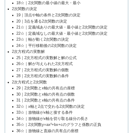
18☆｜2次関数の最小値の最大・最小
2次関数の決定
19｜頂点や軸の条件と2次関数の決定
20｜3点を通る2次関数の決定
21☆｜定義域ありの最大値・最小値と2次関数の決定
22☆｜定義域なしの最大値・最小値と2次関数の決定
23☆｜軸が動く2次関数の決定
24☆｜平行移動後の2次関数の決定
2次方程式の実数解
25｜2次方程式の実数解と解の公式
26☆｜解が与えられた2次方程式
27｜2次方程式の実数解の個数
28｜2次方程式の実数解の条件
2次方程式と2次関数
29｜2次関数とx軸の共有点の座標
30｜2次関数とx軸の共有点の個数
31｜2次関数とx軸の共有点の条件
32☆｜x軸と2点で交わる2次関数の決定
33☆｜放物線がx軸と接する条件
34☆｜放物線がx軸を切り取る線分の長さ
35☆｜2次関数y=ax²+bx+cのグラフと係数の正負
36☆｜放物線と直線の共有点の座標