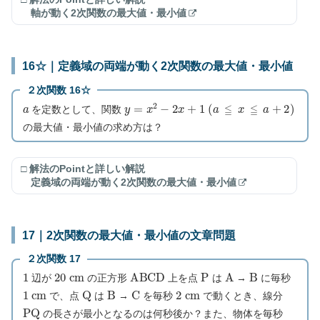
軸が動く2次関数の最大値・最小値
16☆｜定義域の両端が動く2次関数の最大値・最小値
２次関数 16☆
a
y
=
x
2
−
2
x
+
1
(
a
≦
x
≦
a
+
2
)
を定数として、関数
の最大値・最小値の求め方は？
□ 解法のPointと詳しい解説
定義域の両端が動く2次関数の最大値・最小値
17｜2次関数の最大値・最小値の文章問題
２次関数 17
1
20
c
m
A
B
C
D
P
A
B
辺が
の正方形
上を点
は
→
に毎秒
1
c
m
Q
B
C
2
c
m
で、点
は
→
を毎秒
で動くとき、線分
P
Q
の長さが最小となるのは何秒後か？また、物体を毎秒