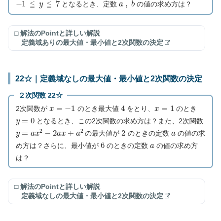
となるとき、定数
の値の求め方は？
□ 解法のPointと詳しい解説
定義域ありの最大値・最小値と2次関数の決定
22☆｜定義域なしの最大値・最小値と2次関数の決定
２次関数 22☆
x
=
−
1
4
x
=
1
2次関数が
のとき最大値
をとり、
のとき
y
=
0
となるとき、この2次関数の求め方は？また、2次関数
y
=
a
x
2
−
2
a
x
+
a
2
2
a
の最大値が
のときの定数
の値の求
6
a
め方は？さらに、最小値が
のときの定数
の値の求め方
は？
□ 解法のPointと詳しい解説
定義域なしの最大値・最小値と2次関数の決定