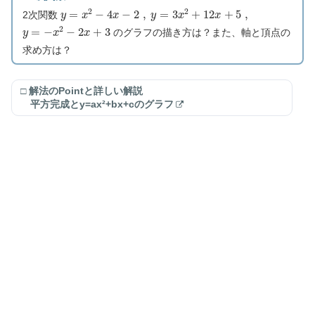
y
=
x
2
−
4
x
−
2
,
y
=
3
x
2
+
12
x
+
5
,
2次関数
y
=
−
x
2
−
2
x
+
3
のグラフの描き方は？また、軸と頂点の
求め方は？
□ 解法のPointと詳しい解説
平方完成とy=ax²+bx+cのグラフ