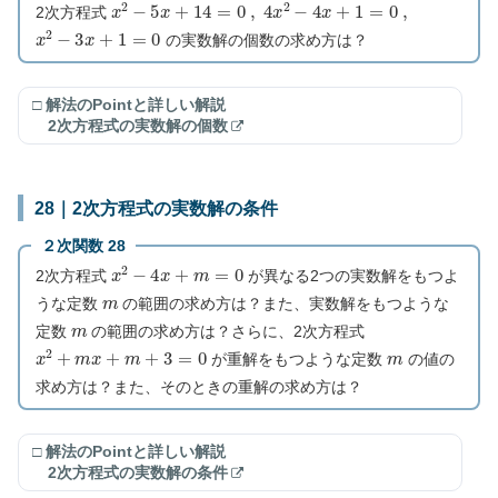
x
2
−
5
x
+
14
=
0
,
4
x
2
−
4
x
+
1
=
0
,
2次方程式
x
2
−
3
x
+
1
=
0
の実数解の個数の求め方は？
□ 解法のPointと詳しい解説
2次方程式の実数解の個数
28｜2次方程式の実数解の条件
２次関数 28
x
2
−
4
x
+
m
=
0
2次方程式
が異なる2つの実数解をもつよ
m
うな定数
の範囲の求め方は？また、実数解をもつような
m
定数
の範囲の求め方は？さらに、2次方程式
x
2
+
m
x
+
m
+
3
=
0
m
が重解をもつような定数
の値の
求め方は？また、そのときの重解の求め方は？
□ 解法のPointと詳しい解説
2次方程式の実数解の条件