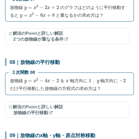
y
=
x
2
−
2
x
+
2
放物線
のグラフはどのように平行移動す
y
=
x
2
−
6
x
+
8
ると
と重なるかの求め方は？
□ 解法のPointと詳しい解説
2つの放物線が重なる条件
08｜放物線の平行移動
２次関数 08
y
=
x
2
−
4
x
−
2
x
1
y
−
2
放物線
を
軸方向に
、
軸方向に
だけ平行移動した放物線の方程式の求め方は？
□ 解法のPointと詳しい解説
放物線の平行移動
09｜放物線のx軸・y軸・原点対称移動