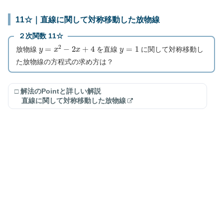
11☆｜直線に関して対称移動した放物線
２次関数 11☆
y
=
x
2
−
2
x
+
4
y
=
1
放物線
を直線
に関して対称移動し
た放物線の方程式の求め方は？
□ 解法のPointと詳しい解説
直線に関して対称移動した放物線